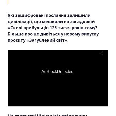
Які зашифровані послання залишили
цивілізації, що мешкали на загадковій
«Скелі прибульців 125 тисяч років тому?
Більше про це дивіться у новому випуску
проєкту «Загублений світ».
AdBlockDetected!
Не пропусти! Щонеділі нові випуски