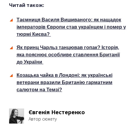
Читай також:
Таємниця Василя Вишиваного: як нащадок
імператорів Європи став українцем і помер у
тюрмі Києва?
Як принц Чарльз танцював гопак? Історія,
яка пояснює особливе ставлення Британії
до України
Козацька чайка в Лондоні: як українські
ветерани вразили Британію гарматним
салютом на Темзі?
Євгенія Нестеренко
Автор сюжету