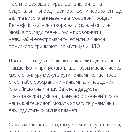
Частина фахівців спирається виключно на
раціональні природні фактори. Вони переконані, що
велика висота впливає на атмосферні процеси.
Рельєф гір здатний створювати складні оптичні
ілюзії, а поклади певних руд – провокувати
незвичайні електромагнітні ефекти, які люди
помилково приймають за містику чи НЛО.
Проте інша група дослідників підходить до питання
інакше. Вони припускають, що гірські масиви через
свою структуру можуть бути точками концентрації
енергії або своєрідними маяками для невідомих
істот. Якщо уявити, що Землю відвідують
представники цивілізацій, значно розвиненіших за
нашу, їхні технології можуть ховатися у найбільш
важкодоступних місцях планети.
Сама ймовірність того, що у космосі існують істоти,
здатні подолати світлові роки і дістатися Землі,