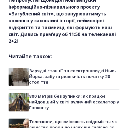
інформаційно-пізнавального проєкту
«Загублений світ», що занурюватимуть
кожного у захопливі історії, неймовірні
відкриття та таємниці, які формують наш
світ. Дивись прем’єру об 11:50 на телеканалі
2+2!
Читайте також:
Зарядні станції та електрошвидкі Нью-
Йорка: забута реальність початку 20
століття
800 метрів без зупинки: як працює
найдовший у світі вуличний ескалатор у
Гонконгу
Телескопи, що змінюють свідомість: як
людство пройшло шлях від Галілея до