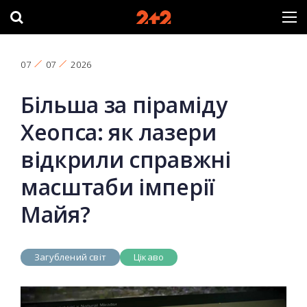
07
07
2026
Більша за піраміду
Хеопса: як лазери
відкрили справжні
масштаби імперії
Майя?
Загублений світ
Цікаво