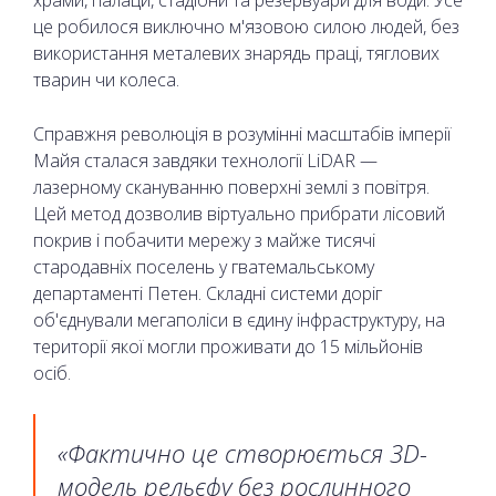
храми, палаци, стадіони та резервуари для води. Усе
це робилося виключно м'язовою силою людей, без
використання металевих знарядь праці, тяглових
тварин чи колеса.
Справжня революція в розумінні масштабів імперії
Майя сталася завдяки технології LiDAR —
лазерному скануванню поверхні землі з повітря.
Цей метод дозволив віртуально прибрати лісовий
покрив і побачити мережу з майже тисячі
стародавніх поселень у гватемальському
департаменті Петен. Складні системи доріг
об'єднували мегаполіси в єдину інфраструктуру, на
території якої могли проживати до 15 мільйонів
осіб.
«Фактично це створюється 3D-
модель рельєфу без рослинного