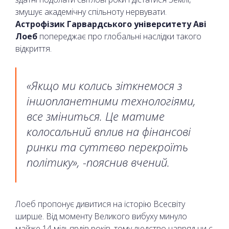
змушує академічну спільноту нервувати.
Астрофізик Гарвардського університету Аві
Лоеб
попереджає про глобальні наслідки такого
відкриття.
«Якщо ми колись зіткнемося з
іншопланетними технологіями,
все зміниться. Це матиме
колосальний вплив на фінансові
ринки та суттєво перекроїть
політику», -пояснив вчений.
Лоеб пропонує дивитися на історію Всесвіту
ширше. Від моменту Великого вибуху минуло
майже 14 мільярдів років, тому людство навряд чи є