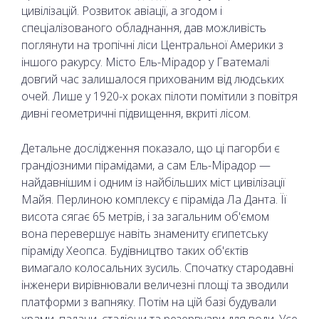
цивілізацій. Розвиток авіації, а згодом і
спеціалізованого обладнання, дав можливість
поглянути на тропічні ліси Центральної Америки з
іншого ракурсу. Місто Ель-Мірадор у Гватемалі
довгий час залишалося прихованим від людських
очей. Лише у 1920-х роках пілоти помітили з повітря
дивні геометричні підвищення, вкриті лісом.
Детальне дослідження показало, що ці пагорби є
грандіозними пірамідами, а сам Ель-Мірадор —
найдавнішим і одним із найбільших міст цивілізації
Майя. Перлиною комплексу є піраміда Ла Данта. Її
висота сягає 65 метрів, і за загальним об'ємом
вона перевершує навіть знамениту єгипетську
піраміду Хеопса. Будівництво таких об'єктів
вимагало колосальних зусиль. Спочатку стародавні
інженери вирівнювали величезні площі та зводили
платформи з вапняку. Потім на цій базі будували