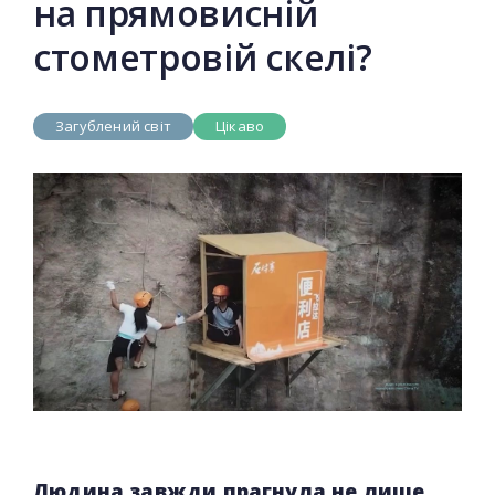
на прямовисній
стометровій скелі?
Загублений світ
Цікаво
Людина завжди прагнула не лише