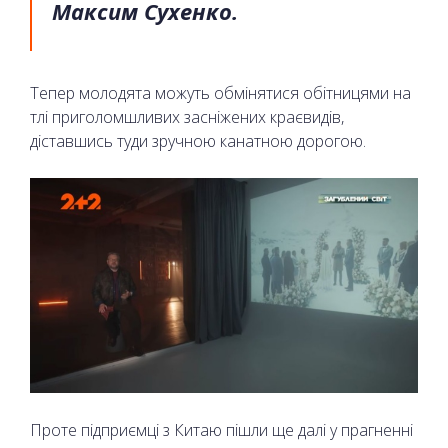
Максим Сухенко.
Тепер молодята можуть обмінятися обітницями на
тлі приголомшливих засніжених краєвидів,
діставшись туди зручною канатною дорогою.
Проте підприємці з Китаю пішли ще далі у прагненні