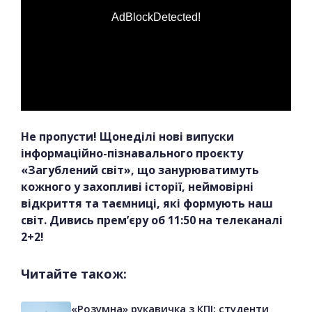
AdBlockDetected!
Не пропусти! Щонеділі нові випуски
інформаційно-пізнавального проєкту
«Загублений світ», що занурюватимуть
кожного у захопливі історії, неймовірні
відкриття та таємниці, які формують наш
світ. Дивись прем’єру об 11:50 на телеканалі
2+2!
Читайте також:
«Розумна» рукавичка з КПІ: студенти