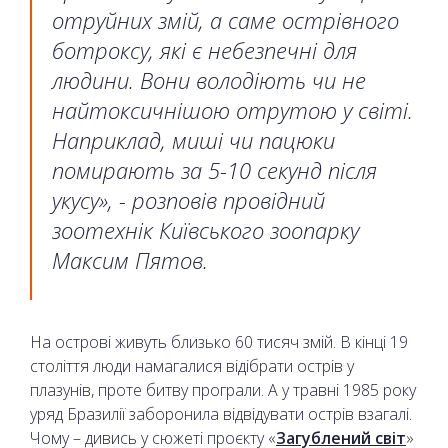
отруйних змій, а саме острівного
ботроксу, які є небезпечні для
людини. Вони володіють чи не
найтоксичнішою отрутою у світі.
Наприклад, миші чи пацюки
помирають за 5-10 секунд після
укусу», - розповів провідний
зоотехнік Київського зоопарку
Максим Пятов.
На острові живуть близько 60 тисяч змій. В кінці 19
століття люди намагалися відібрати острів у
плазунів, проте битву програли. А у травні 1985 року
уряд Бразилії заборонила відвідувати острів взагалі.
Чому – дивись у сюжеті проєкту «
Загублений світ
»