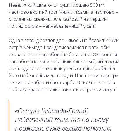
Невеличкий шматочок суші, площею 500 м²,
частково вкритий тропічними лісами, а частково –
оголеними скелями. Але казковий на перший
погляд острів – найнебезпечнішій у світі.
Одна з легенд розповідає – якось на бразильський
острів Кеймада-Гранді висадилися пірати, аби
сховати своє награбоване багатство. Охороняти
награбоване вони залишили кілька змій, які згодом
розплодилися і захопили увесь острів, зробивши
його небезпечним для людей. Навіть самі корсари
не змогли забрати свої скарби. З тих часів острів
поблизу Бразилії стали називати островом смерті.
«Острів Кеймада-Гранді
небезпечний тим, що на ньому
проживає дуже велика популяція