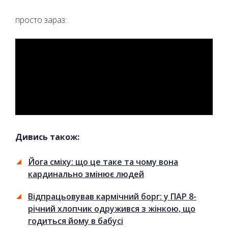
просто зараз:
Дивись також:
Йога сміху: що це таке та чому вона
кардинально змінює людей
Відпрацьовував кармічний борг: у ПАР 8-
річний хлопчик одружився з жінкою, що
годиться йому в бабусі