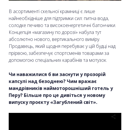
В асортименті скельної крамниці є лише
найнеобхідніше для підтримки сил: питна вода,
солодке печиво та високоенергетичні батончики.
Концепція «магазину по дорозі» набула тут
абсолютно нового, вертикального виміру.
Продавець, який щодня перебуває у цій будці над
прірвою, забезпечує спортсменів товарами за
допомогою спеціальних карабінів та мотузок.
Чи наважилися б ви заснути у прозорій
капсулі над безоднею? Чим вражає
мандрівників наймоторошніший готель у
Перу? Більше про це дивіться у новому
випуску проєкту «Загублений світ».