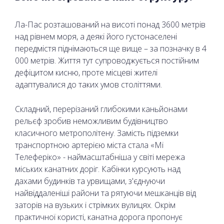
Ла-Пас розташований на висоті понад 3600 метрів
над рівнем моря, а деякі його густонаселені
передмістя піднімаються ще вище – за позначку в 4
000 метрів. Життя тут супроводжується постійним
дефіцитом кисню, проте місцеві жителі
адаптувалися до таких умов століттями.
Складний, перерізаний глибокими каньйонами
рельєф зробив неможливим будівництво
класичного метрополітену. Замість підземки
транспортною артерією міста стала «Мі
Телеферіко» - наймасштабніша у світі мережа
міських канатних доріг. Кабінки курсують над
дахами будинків та урвищами, з'єднуючи
найвіддаленіші райони та рятуючи мешканців від
заторів на вузьких і стрімких вулицях. Окрім
практичної користі, канатна дорога пропонує