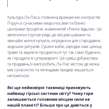
Культура Ла-Паса сповнена вражаючих контрастів.
Поруч із сучасними хмарочосами та бізнес-
центрами процвітає знаменитий «Ринок відьом». Це
автентичні торгові ряди, де місцеві шамани та
звичайні жителі купують інгредієнти для стародавніх
андських ритуалів. Сушені жаби, зародки лам, цілющі
трави та амулети продаються тут так само буденно,
як і продукти в супермаркеті. Ця суміш урбаністики
та прадавньої магії робить Ла-Пас містом, де межа
між сучасністю та легендами предків лишається
непомітною.
Які ще неймовірні таємниці приховують
найвищі гірські системи світу? Чому гори
залишаються головним місцем сили на
нашій планеті? Більше про це дивіться у