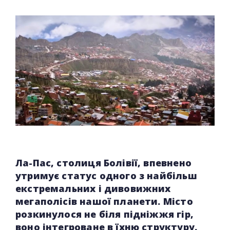
Ла-Пас, столиця Болівії, впевнено
утримує статус одного з найбільш
екстремальних і дивовижних
мегаполісів нашої планети. Місто
розкинулося не біля підніжжя гір,
воно інтегроване в їхню структуру.