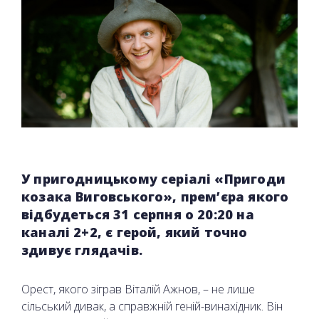
У пригодницькому серіалі «Пригоди
козака Виговського», прем’єра якого
відбудеться 31 серпня о 20:20 на
каналі 2+2, є герой, який точно
здивує глядачів.
Орест, якого зіграв Віталій Ажнов, – не лише
сільський дивак, а справжній геній-винахідник. Він