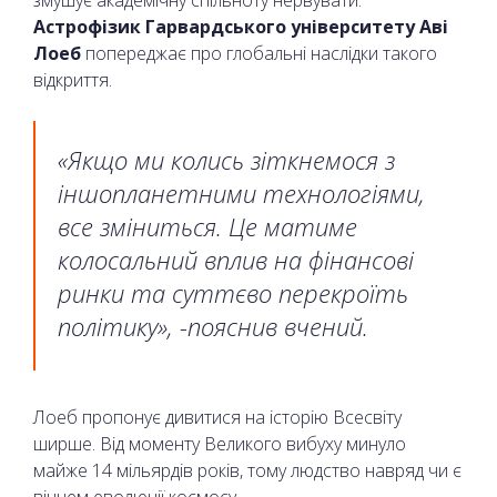
Астрофізик Гарвардського університету Аві
Лоеб
попереджає про глобальні наслідки такого
відкриття.
«Якщо ми колись зіткнемося з
іншопланетними технологіями,
все зміниться. Це матиме
колосальний вплив на фінансові
ринки та суттєво перекроїть
політику», -пояснив вчений.
Лоеб пропонує дивитися на історію Всесвіту
ширше. Від моменту Великого вибуху минуло
майже 14 мільярдів років, тому людство навряд чи є
вінцем еволюції космосу.