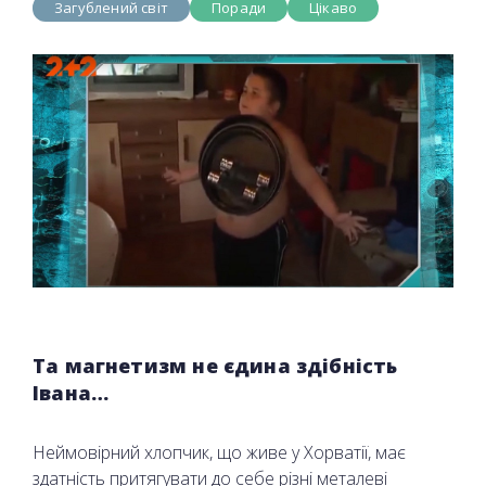
Загублений світ
Поради
Цікаво
Та магнетизм не єдина здібність
Івана…
Неймовірний хлопчик, що живе у Хорватії, має
здатність притягувати до себе різні металеві