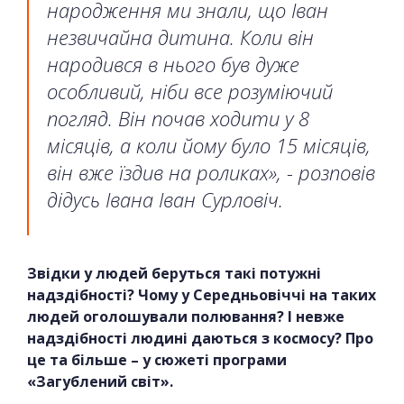
народження ми знали, що Іван
незвичайна дитина. Коли він
народився в нього був дуже
особливий, ніби все розуміючий
погляд. Він почав ходити у 8
місяців, а коли йому було 15 місяців,
він вже їздив на роликах», - розповів
дідусь Івана Іван Сурловіч.
Звідки у людей беруться такі потужні
надздібності? Чому у Середньовіччі на таких
людей оголошували полювання? І невже
надздібності людині даються з космосу? Про
це та більше – у сюжеті програми
«Загублений світ».