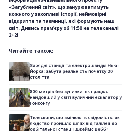
інформаційно-пізнавального проєкту
«Загублений світ», що занурюватимуть
кожного у захопливі історії, неймовірні
відкриття та таємниці, які формують наш
світ. Дивись прем’єру об 11:50 на телеканалі
2+2!
Читайте також:
Зарядні станції та електрошвидкі Нью-
Йорка: забута реальність початку 20
століття
800 метрів без зупинки: як працює
найдовший у світі вуличний ескалатор у
Гонконгу
Телескопи, що змінюють свідомість: як
людство пройшло шлях від Галілея до
орбітальної станції Джеймс Вебб?