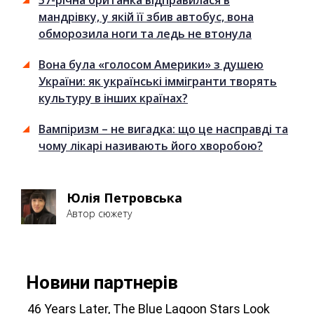
мандрівку, у якій її збив автобус, вона
обморозила ноги та ледь не втонула
Вона була «голосом Америки» з душею
України: як українські іммігранти творять
культуру в інших країнах?
Вампіризм – не вигадка: що це насправді та
чому лікарі називають його хворобою?
Юлія Петровська
Автор сюжету