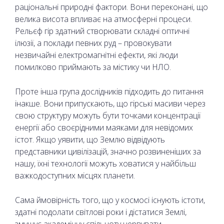
раціональні природні фактори. Вони переконані, що
велика висота впливає на атмосферні процеси.
Рельєф гір здатний створювати складні оптичні
ілюзії, а поклади певних руд – провокувати
незвичайні електромагнітні ефекти, які люди
помилково приймають за містику чи НЛО.
Проте інша група дослідників підходить до питання
інакше. Вони припускають, що гірські масиви через
свою структуру можуть бути точками концентрації
енергії або своєрідними маяками для невідомих
істот. Якщо уявити, що Землю відвідують
представники цивілізацій, значно розвиненіших за
нашу, їхні технології можуть ховатися у найбільш
важкодоступних місцях планети.
Сама ймовірність того, що у космосі існують істоти,
здатні подолати світлові роки і дістатися Землі,
змушує академічну спільноту нервувати.