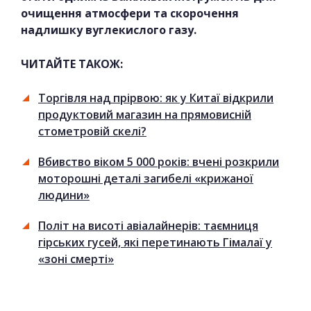
очищення атмосфери та скорочення
надлишку вуглекислого газу.
ЧИТАЙТЕ ТАКОЖ:
Торгівля над прірвою: як у Китаї відкрили
продуктовий магазин на прямовисній
стометровій скелі?
Вбивство віком 5 000 років: вчені розкрили
моторошні деталі загибелі «крижаної
людини»
Політ на висоті авіалайнерів: таємниця
гірських гусей, які перетинають Гімалаї у
«зоні смерті»