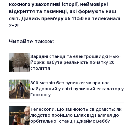
кожного у захопливі історії, неймовірні
відкриття та таємниці, які формують наш
світ. Дивись прем’єру об 11:50 на телеканалі
2+2!
Читайте також:
Зарядні станції та електрошвидкі Нью-
Йорка: забута реальність початку 20
століття
800 метрів без зупинки: як працює
найдовший у світі вуличний ескалатор у
Гонконгу
Телескопи, що змінюють свідомість: як
людство пройшло шлях від Галілея до
орбітальної станції Джеймс Вебб?