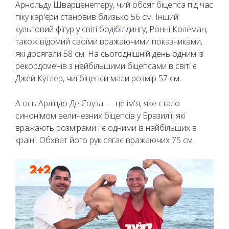
Арнольду Шварценеггеру, чий обсяг біцепса під час
піку кар'єри становив близько 56 см. Інший
культовий фігур у світі бодібілдингу, Ронні Колеман,
також відомий своїми вражаючими показниками,
які досягали 58 см. На сьогоднішній день одним із
рекордсменів з найбільшими біцепсами в світі є
Джей Кутлер, чиї біцепси мали розмір 57 см.
А ось Арліндо Де Соуза — це ім'я, яке стало
синонімом величезних біцепсів у Бразилії, які
вражають розмірами і є одними із найбільших в
країні. Обхват його рук сягає вражаючих 75 см.