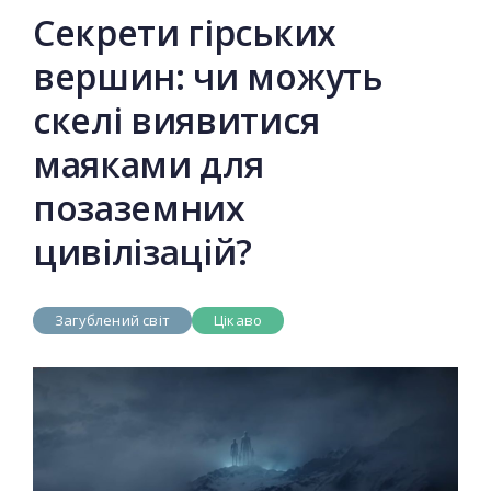
Секрети гірських
вершин: чи можуть
скелі виявитися
маяками для
позаземних
цивілізацій?
Загублений світ
Цікаво