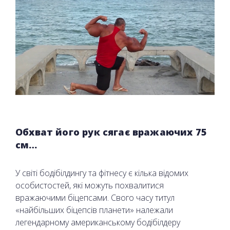
Обхват його рук сягає вражаючих 75
см…
У світі бодібілдингу та фітнесу є кілька відомих
особистостей, які можуть похвалитися
вражаючими біцепсами. Свого часу титул
«найбільших біцепсів планети» належали
легендарному американському бодібілдеру