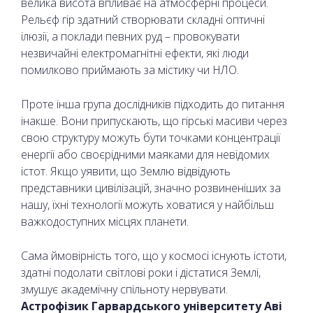
велика висота впливає на атмосферні процеси.
Рельєф гір здатний створювати складні оптичні
ілюзії, а поклади певних руд – провокувати
незвичайні електромагнітні ефекти, які люди
помилково приймають за містику чи НЛО.
Проте інша група дослідників підходить до питання
інакше. Вони припускають, що гірські масиви через
свою структуру можуть бути точками концентрації
енергії або своєрідними маяками для невідомих
істот. Якщо уявити, що Землю відвідують
представники цивілізацій, значно розвиненіших за
нашу, їхні технології можуть ховатися у найбільш
важкодоступних місцях планети.
Сама ймовірність того, що у космосі існують істоти,
здатні подолати світлові роки і дістатися Землі,
змушує академічну спільноту нервувати.
Астрофізик Гарвардського університету Аві