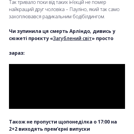
Так тривало поки від таких ін’єкцій не помер
найкращий друг чоловіка – Пауліно, який так само
захоплювався радикальним бодібілдингом.
Чи зупинила ця смерть Арліндо
,
дивись у
сюжеті проєкту «
Загублений світ
» просто
зараз:
Також не пропусти щопонеділка о 17:00 на
2+2 виходять прем’єрні випуски