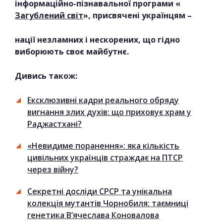
інформаційно-пізнавальної програми «
Загублений світ
», присвячені українцям –
нації незламних і нескорених, що гідно
виборюють своє майбутнє.
Дивись також:
Ексклюзивні кадри реального обряду
вигнання злих духів: що приховує храм у
Раджастхані?
«Невидиме поранення»: яка кількість
цивільних українців страждає на ПТСР
через вiйну?
Секретні досліди СРСР та унікальна
колекція мутантів Чорнобиля: таємниці
генетика В’ячеслава Коновалова