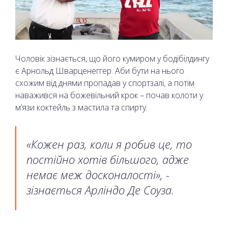
Чоловік зізнається, що його кумиром у бодібілдингу
є Арнольд Шварценеггер. Аби бути на нього
схожим від днями пропадав у спортзалі, а потім
наважився на божевільний крок – почав колоти у
м’язи коктейль з мастила та спирту.
«Кожен раз, коли я робив це, то
постійно хотів більшого, адже
немає меж досконалості», -
зізнається Арліндо Де Соуза.