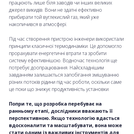
працюють лише біля заводів чи інших великих
джерел викидів. Вони не здатні ефективно
прибирати той вуглекислий газ, який уже
накопичився в атмосфері.
Під час створення пристрою інженери використали
принципи класичної термодинаміки. Це допомогло
прорахувати енергетичні втрати та зробити
систему ефективнішою. Водночас технологія ще
потребує доопрацювання. Найскладнішим
завданням залишається запобігання змішуванню
різних потоків рідини під час роботи, оскільки саме
це поки що знижує продуктивність установки.
Попри те, що розробка перебуває на
ранньому етапі, дослідники вважають її
перспективною. Якщо технологію вдасться
вдосконалити та масштабувати, вона може
стати одним із важливих інструментів для