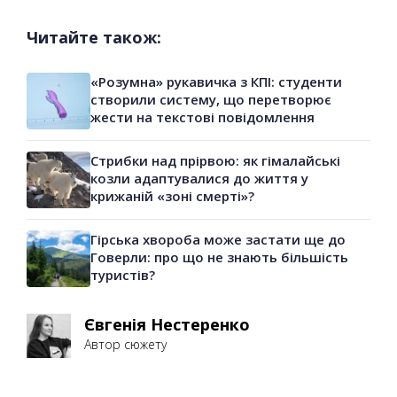
Читайте також:
«Розумна» рукавичка з КПІ: студенти
створили систему, що перетворює
жести на текстові повідомлення
Стрибки над прірвою: як гімалайські
козли адаптувалися до життя у
крижаній «зоні смерті»?
Гірська хвороба може застати ще до
Говерли: про що не знають більшість
туристів?
Євгенія Нестеренко
Автор сюжету