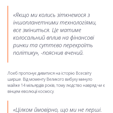
«Якщо ми колись зіткнемося з
іншопланетними технологіями,
все зміниться. Це матиме
колосальний вплив на фінансові
ринки та суттєво перекроїть
політику», -пояснив вчений.
Лоеб пропонує дивитися на історію Всесвіту
ширше. Від моменту Великого вибуху минуло
майже 14 мільярдів років, тому людство навряд чи є
вінцем еволюції космосу.
«Цілком ймовірно, що ми не перші.