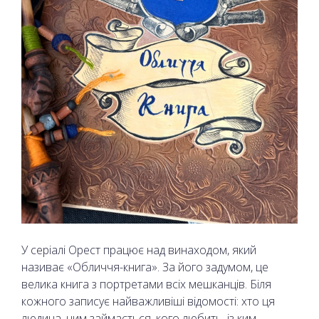
У серіалі Орест працює над винаходом, який
називає «Обличчя-книга». За його задумом, це
велика книга з портретами всіх мешканців. Біля
кожного записує найважливіші відомості: хто ця
людина, чим займається, кого любить, із ким