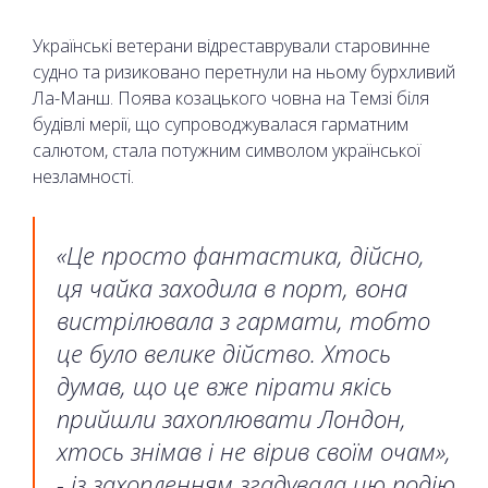
Українські ветерани відреставрували старовинне
судно та ризиковано перетнули на ньому бурхливий
Ла-Манш. Поява козацького човна на Темзі біля
будівлі мерії, що супроводжувалася гарматним
салютом, стала потужним символом української
незламності.
«Це просто фантастика, дійсно,
ця чайка заходила в порт, вона
вистрілювала з гармати, тобто
це було велике дійство. Хтось
думав, що це вже пірати якісь
прийшли захоплювати Лондон,
хтось знімав і не вірив своїм очам»,
- із захопленням згадувала цю подію