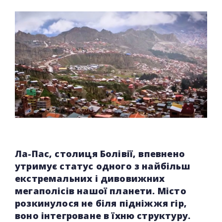
Ла-Пас, столиця Болівії, впевнено
утримує статус одного з найбільш
екстремальних і дивовижних
мегаполісів нашої планети. Місто
розкинулося не біля підніжжя гір,
воно інтегроване в їхню структуру.