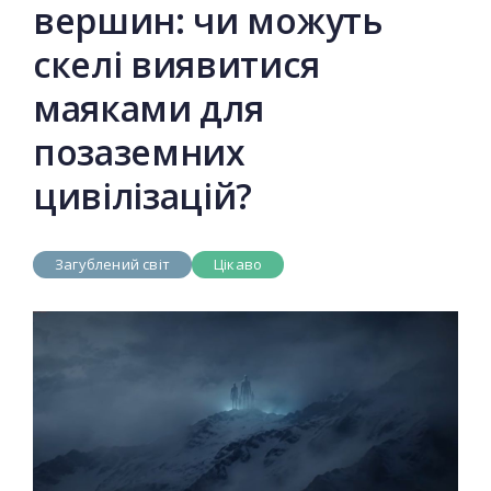
вершин: чи можуть
скелі виявитися
маяками для
позаземних
цивілізацій?
Загублений світ
Цікаво