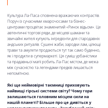
Культура Ла-Паса сповнена вражаючих контрастів.
Поруч із сучасними хмарочосами та бізнес-
центрами процвітає знаменитий «Ринок відьом». Це
автентичні торгові ряди, де місцеві шамани та
звичайні жителі купують інгредієнти для стародавніх
андських ритуалів. Сушені жаби, зародки лам, цілющі
трави та амулети продаються тут так само буденно,
як і продукти в супермаркеті. Ця суміш урбаністики
та прадавньої магії робить Ла-Пас містом, де межа
між сучасністю та легендами предків лишається
непомітною.
Які ще неймовірні таємниці приховують
найвищі гірські системи світу? Чому гори
залишаються головним місцем сили на
нашій планеті? Більше про це дивіться у