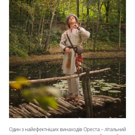
Один з найефектніших винаходів Ореста – літальний