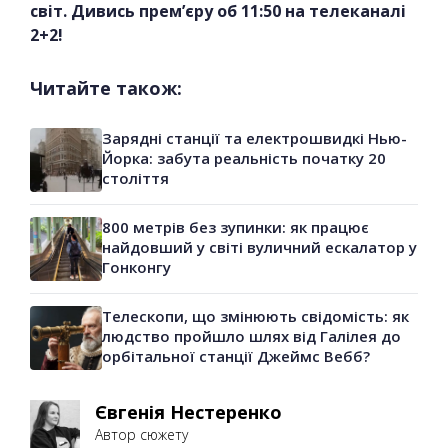
світ. Дивись прем’єру об 11:50 на телеканалі
2+2!
Читайте також:
Зарядні станції та електрошвидкі Нью-
Йорка: забута реальність початку 20
століття
800 метрів без зупинки: як працює
найдовший у світі вуличний ескалатор у
Гонконгу
Телескопи, що змінюють свідомість: як
людство пройшло шлях від Галілея до
орбітальної станції Джеймс Вебб?
Євгенія Нестеренко
Автор сюжету