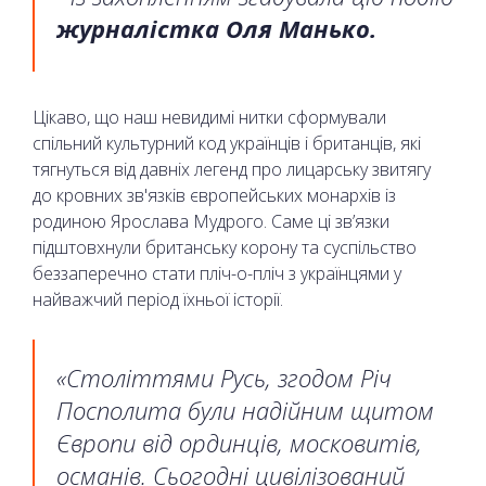
журналістка Оля Манько.
Цікаво, що наш невидимі нитки сформували
спільний культурний код українців і британців, які
тягнуться від давніх легенд про лицарську звитягу
до кровних зв'язків європейських монархів із
родиною Ярослава Мудрого. Саме ці зв’язки
підштовхнули британську корону та суспільство
беззаперечно стати пліч-о-пліч з українцями у
найважчий період їхньої історії.
«Століттями Русь, згодом Річ
Посполита були надійним щитом
Європи від ординців, московитів,
османів. Сьогодні цивілізований