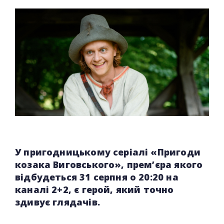
У пригодницькому серіалі «Пригоди
козака Виговського», прем’єра якого
відбудеться 31 серпня о 20:20 на
каналі 2+2, є герой, який точно
здивує глядачів.