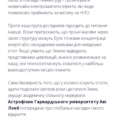
ілюзії, а поклади певних руд – провокувати
незвичайні електромагнітні ефекти, які люди
помилково приймають за містику чи НЛО.
Проте інша група дослідників підходить до питання
інакше. Вони припускають, що гірські масиви через
свою структуру можуть бути точками концентрації
енергії або своєрідними маяками для невідомих
істот. Якщо уявити, що Землю відвідують
представники цивілізацій, значно розвиненіших за
нашу, їхні технології можуть ховатися у найбільш
важкодоступних місцях планети.
Сама ймовірність того, що у космосі існують істоти,
здатні подолати світлові роки і дістатися Землі,
змушує академічну спільноту нервувати.
Астрофізик Гарвардського університету Аві
Лоеб
попереджає про глобальні наслідки такого
відкриття.