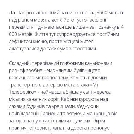
Ла-Пас розташований на висоті понад 3600 метрів
над рівнем моря, а деякі його густонаселені
передмістя піднімаються ще вище – за позначку в 4
000 метрів. Життя тут супроводжується постійним
дефіцитом кисню, проте місцеві жителі
адаптувалися до таких умов століттями.
Складний, перерізаний глибокими каньйонами
рельєф зробив неможливим будівництво
класичного метрополітену. Замість підземки
транспортною артерією міста стала «Мі
Телеферіко» - наймасштабніша у світі мережа
міських канатних доріг. Кабінки курсують над
дахами будинків та урвищами, з'єднуючи
найвіддаленіші райони та рятуючи мешканців від
заторів на вузьких і стрімких вулицях. Окрім
практичної користі, канатна дорога пропонує