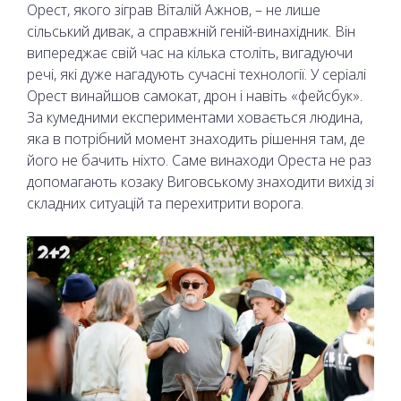
Орест, якого зіграв Віталій Ажнов, – не лише
сільський дивак, а справжній геній-винахідник. Він
випереджає свій час на кілька століть, вигадуючи
речі, які дуже нагадують сучасні технології. У серіалі
Орест винайшов самокат, дрон і навіть «фейсбук».
За кумедними експериментами ховається людина,
яка в потрібний момент знаходить рішення там, де
його не бачить ніхто. Саме винаходи Ореста не раз
допомагають козаку Виговському знаходити вихід зі
складних ситуацій та перехитрити ворога.