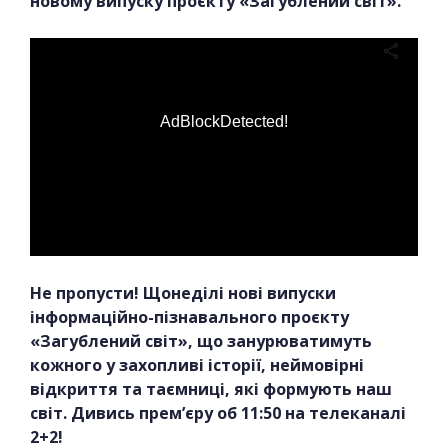
новому випуску проєкту «Загублений світ».
AdBlockDetected!
Не пропусти! Щонеділі нові випуски
інформаційно-пізнавального проєкту
«Загублений світ», що занурюватимуть
кожного у захопливі історії, неймовірні
відкриття та таємниці, які формують наш
світ. Дивись прем’єру об 11:50 на телеканалі
2+2!