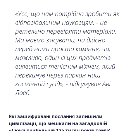
«Усе, що нам потрібно зробити як
відповідальним науковцям, - це
ретельно перевіряти матеріали.
Ми маємо з'ясувати, чи дійсно
перед нами просто каміння, чи,
можливо, один із цих предметів
виявиться тенісним м'ячем, який
перекинув через паркан наш
космічний сусід», - підсумував Аві
Лоеб.
Які зашифровані послання залишили
цивілізації, що мешкали на загадковій
«Скелі прибульців 125 тисяч років тому?