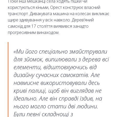
Поки інші мешканці села ходять пішки чи
користуються кіньми, Орест конструює власний
транспорт. Дивакувата машина на колесах викликає
щире здивування у всіх навколо. Дерев’яний
самохід для 17 століття виявився занадто
прогресивним винаходом.
«Ми його спеціально змайстрували
для зйомок, випилювали з дерева всі
елементи, відштовхуючись від
дизайну сучасних самокатів. Але
навмисне використовували десь
криві палиці, щоб він виглядав не
ідеально. Але він справді їздив, на
нього могло стати дві людини.
Були певні складнощі з