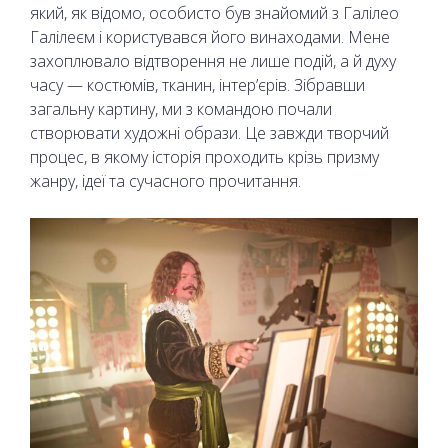
який, як відомо, особисто був знайомий з Галілео
Галілеєм і користувався його винаходами. Мене
захоплювало відтворення не лише подій, а й духу
часу — костюмів, тканин, інтер’єрів. Зібравши
загальну картину, ми з командою почали
створювати художні образи. Це завжди творчий
процес, в якому історія проходить крізь призму
жанру, ідеї та сучасного прочитання.