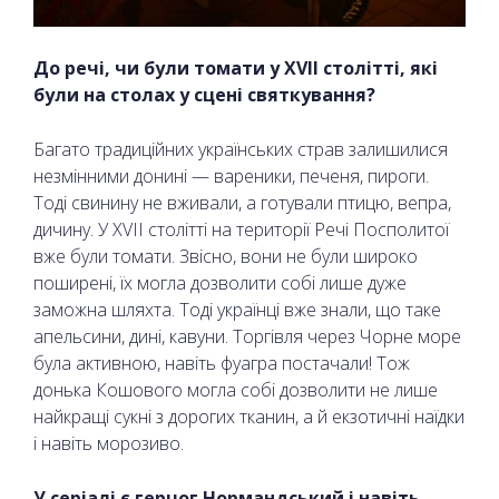
До речі, чи були томати у XVII столітті, які
були на столах у сцені святкування?
Багато традиційних українських страв залишилися
незмінними донині — вареники, печеня, пироги.
Тоді свинину не вживали, а готували птицю, вепра,
дичину. У XVII столітті на території Речі Посполитої
вже були томати. Звісно, вони не були широко
поширені, їх могла дозволити собі лише дуже
заможна шляхта. Тоді українці вже знали, що таке
апельсини, дині, кавуни. Торгівля через Чорне море
була активною, навіть фуагра постачали! Тож
донька Кошового могла собі дозволити не лише
найкращі сукні з дорогих тканин, а й екзотичні наїдки
і навіть морозиво.
У серіалі є герцог Нормандський і навіть