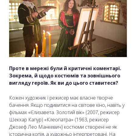
Проте в мережі були й критичні коментарі.
Зокрема, й щодо костюмів та зовнішнього
вигляду героїв. Як ви до цього ставитеся?
Кожен художник і режисер має власне творче
бачення. Якщо подивитися на світове кіно, навіть у
фільмах «Єлизавета. Золотий вік» (2007, режисер
Шекхар Капур) «Клеопатра» (1963, режисер
Джозеф Лео Манкевич) костюми створені не як
історична копія, а художньо інтерпретовані. На