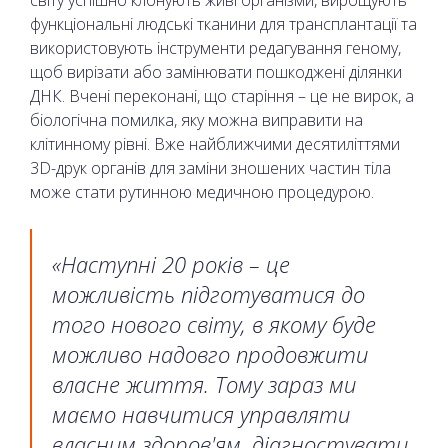
світу успішно клонують живі організми, вирощують
функціональні людські тканини для трансплантації та
використовують інструменти редагування геному,
щоб вирізати або замінювати пошкоджені ділянки
ДНК. Вчені переконані, що старіння – це не вирок, а
біологічна помилка, яку можна виправити на
клітинному рівні. Вже найближчими десятиліттями
3D-друк органів для заміни зношених частин тіла
може стати рутинною медичною процедурою.
«Наступні 20 років – це
можливість підготуватися до
того нового світу, в якому буде
можливо надовго продовжити
власне життя. Тому зараз ми
маємо навчитися управляти
власним здоров'ям, діагностувати