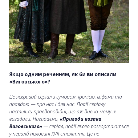
Якщо одним реченням, як би ви описали
«Виговського»?
Це яскравий серіал з гумором, іронією, міфами та
правдою — про нас і для нас. Події серіалу
настільки правдоподібні, що аж дивно, чому їх
вигадали.
Нагадаємо,
«Пригоди козака
Виговського»
— серіал, події якого розгортаються
у першій половині XVII століття. Це не