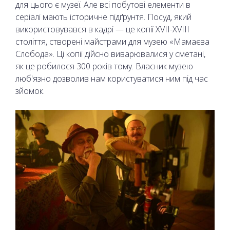
для цього є музеї. Але всі побутові елементи в
серіалі мають історичне підґрунтя. Посуд, який
використовувався в кадрі — це копії XVII-XVIII
століття, створені майстрами для музею «Мамаєва
Слобода». Ці копії дійсно виварювалися у сметані,
як це робилося 300 років тому. Власник музею
люб'язно дозволив нам користуватися ним під час
зйомок.