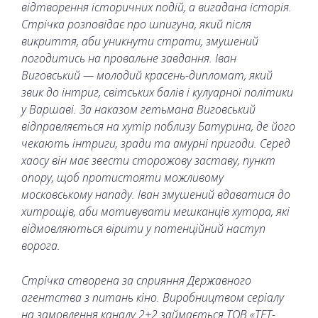
відтворення історичних подій, а вигадана історія.
Стрічка розповідає про шпигуна, який після
викриття, аби уникнути страти, змушений
погодитись на провальне завдання. Іван
Виговський — молодий красень-дипломат, який
звик до інтриг, світських балів і кулуарної політики
у Варшаві. За наказом гетьмана Виговський
відправляється на хутір поблизу Батурина, де його
чекають інтриги, зради та амурні пригоди. Серед
хаосу він має звести сторожову заставу, пункт
опору, щоб протистояти можливому
московському нападу. Іван змушений вдаватися до
хитрощів, аби мотивувати мешканців хутора, які
відмовляються вірити у потенційний наступ
ворога.
Стрічка створена за сприяння Державного
агентства з питань кіно. Виробництвом серіалу
на замовлення каналу 2+2 займається ТОВ «ТЕТ-