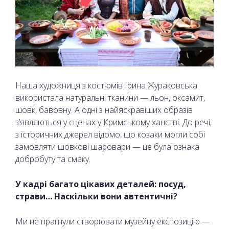
Наша художниця з костюмів Ірина Жураковська
використала натуральні тканини — льон, оксамит,
шовк, бавовну. А одні з найяскравіших образів
з’являються у сценах у Кримському ханстві. До речі,
з історичних джерел відомо, що козаки могли собі
замовляти шовкові шаровари — це була ознака
добробуту та смаку.
У кадрі багато цікавих деталей: посуд,
страви… Наскільки вони автентичні?
Ми не прагнули створювати музейну експозицію —