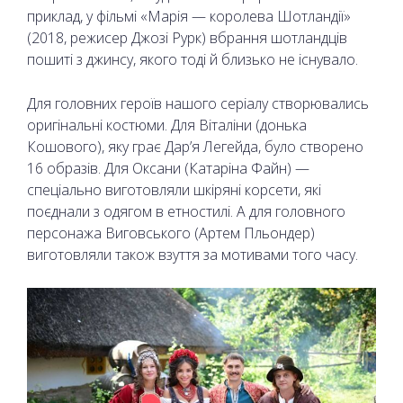
приклад, у фільмі «Марія — королева Шотландії»
(2018, режисер Джозі Рурк) вбрання шотландців
пошиті з джинсу, якого тоді й близько не існувало.
Для головних героїв нашого серіалу створювались
оригінальні костюми. Для Віталіни (донька
Кошового), яку грає Дар’я Легейда, було створено
16 образів. Для Оксани (Катаріна Файн) —
спеціально виготовляли шкіряні корсети, які
поєднали з одягом в етностилі. А для головного
персонажа Виговського (Артем Пльондер)
виготовляли також взуття за мотивами того часу.