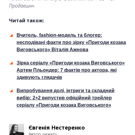
Продакшн».
Читай також:
Вчитель, fashion-модель та блогер:
несподівані факти про зірку «Пригоди козака
Виговського» Віталія Ажнова
Зірка серіалу «Пригоди козака Виговського»
Артем Пльондер: 7 фактів про актора, які
здивують глядачів
Випробування долі, інтриги та складний
вибір: 2+2 випустив офіційний трейлер
серіалу «Пригоди козака Виговського»
Євгенія Нестеренко
Автор сюжету