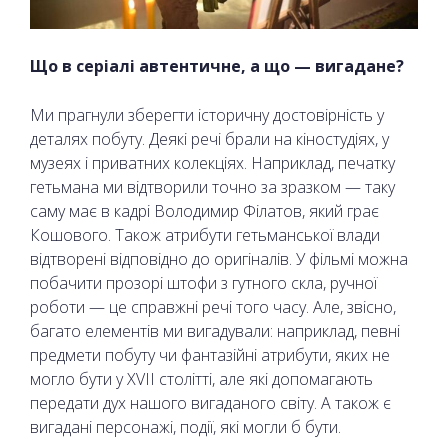
Що в серіалі автентичне, а що — вигадане?
Ми прагнули зберегти історичну достовірність у
деталях побуту. Деякі речі брали на кіностудіях, у
музеях і приватних колекціях. Наприклад, печатку
гетьмана ми відтворили точно за зразком — таку
саму має в кадрі Володимир Філатов, який грає
Кошового. Також атрибути гетьманської влади
відтворені відповідно до оригіналів. У фільмі можна
побачити прозорі штофи з гутного скла, ручної
роботи — це справжні речі того часу. Але, звісно,
багато елементів ми вигадували: наприклад, певні
предмети побуту чи фантазійні атрибути, яких не
могло бути у XVII столітті, але які допомагають
передати дух нашого вигаданого світу. А також є
вигадані персонажі, події, які могли б бути.