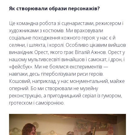
Як створювали образи персонажів?
Це командна робота зі сценаристами, режисером і
художниками з костюмів. Ми враховували
соціальне походження кожного героя: у нас є й
селяни, і шляхта, і королі. Особливо цікавим вийшов
винахідник Орест, якого грає Віталій Ажнов. Орест у
нашому мультивсесвіті винайшов і самокат, і дрон, і
«фейсбук». Ми не боялися експериментів —
навпаки, десь гіперболізували риси героїв.
Кошовий, наприклад, у нас монументальний, майже
оперний. Бо ми створювали не музейну
реконструкцію, а пригодницький серіал із гумором,
гротеском і самоіронією.