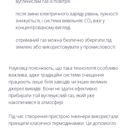
вуглекислий газ із повітря;
після зміни електричного заряду рівень лужності
знижується, і система вивільняє CO₂ вже у
концентрованому вигляді;
отриманий газ можна безпечно зберігати під
землею або використовувати у промисловості.
Науковці пояснюють, що така технологія особливо
важлива, адже традиційні системи очищення
працюють лише біля заводів чи інших великих
джерел викидів. Вони не здатні ефективно
прибирати той вуглекислий газ, який уже
накопичився в атмосфері.
Під час створення пристрою інженери використали
принципи класичної термодинаміки. Це допомогло