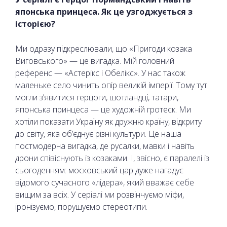
японська принцеса. Як це узгоджується з
історією?
Ми одразу підкреслювали, що «Пригоди козака
Виговського» — це вигадка. Мій головний
референс — «Астерікс і Обелікс». У нас також
маленьке село чинить опір великій імперії. Тому тут
могли з’явитися герцоги, шотландці, татари,
японська принцеса — це художній гротеск. Ми
хотіли показати Україну як дружню країну, відкриту
до світу, яка об’єднує різні культури. Це наша
постмодерна вигадка, де русалки, мавки і навіть
дрони співіснують із козаками. І, звісно, є паралелі із
сьогоденням: московський цар дуже нагадує
відомого сучасного «лідера», який вважає себе
вищим за всіх. У серіалі ми розвінчуємо міфи,
іронізуємо, порушуємо стереотипи.