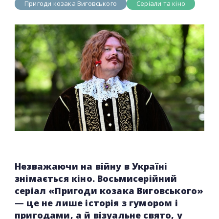
Пригоди козака Виговського
Серіали та кіно
Незважаючи на війну в Україні
знімається кіно. Восьмисерійний
серіал «Пригоди козака Виговського»
— це не лише історія з гумором і
пригодами, а й візуальне свято, у