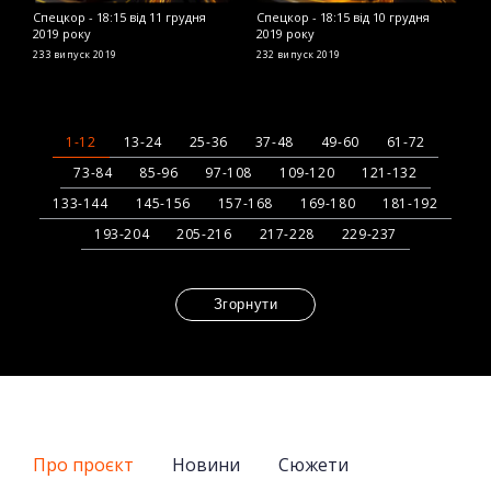
Спецкор - 18:15 від 11 грудня
Спецкор - 18:15 від 10 грудня
С
2019 року
2019 року
2
233 випуск
2019
232 випуск
2019
2
1-12
13-24
25-36
37-48
49-60
61-72
73-84
85-96
97-108
109-120
121-132
133-144
145-156
157-168
169-180
181-192
193-204
205-216
217-228
229-237
Згорнути
Про проєкт
Новини
Сюжети