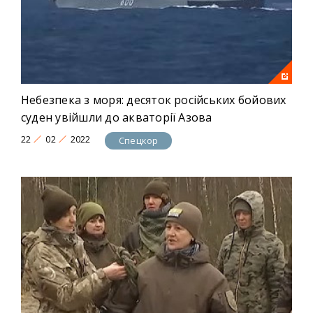
Небезпека з моря: десяток російських бойових
суден увійшли до акваторії Азова
22
02
2022
Спецкор