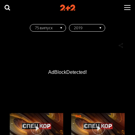
75 випуск
2019
AdBlockDetected!