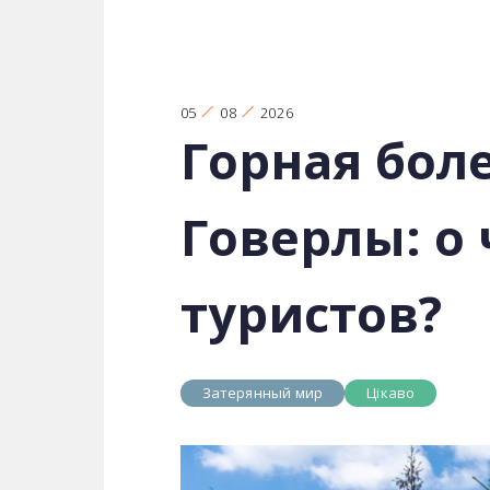
05
08
2026
Горная бол
Говерлы: о
туристов?
Затерянный мир
Цікаво