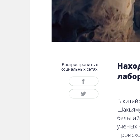
Нахо
Распространить в
социальных сетях:
лабо
В китай
Шакьяму
бельгий
ученых 
происхо