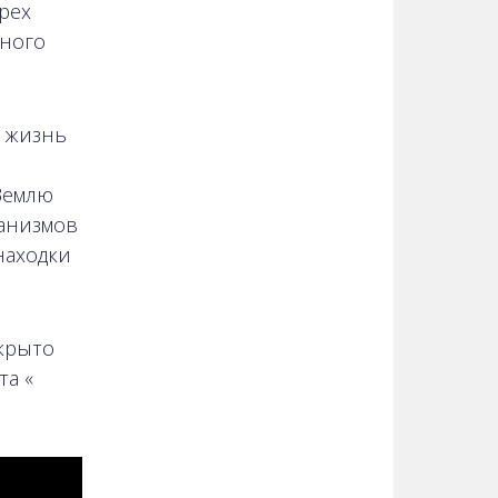
рех
чного
ю жизнь
 Землю
ханизмов
находки
крыто
та «