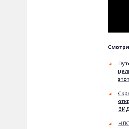
Смотри
Пут
цел
это
Скр
отк
ВИ
НЛО