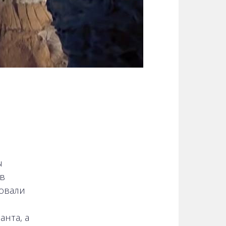
ы
 в
ровали
анта, а