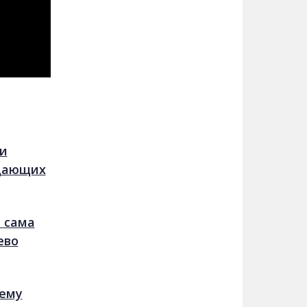
и
ждающих
 сама
ево
чему