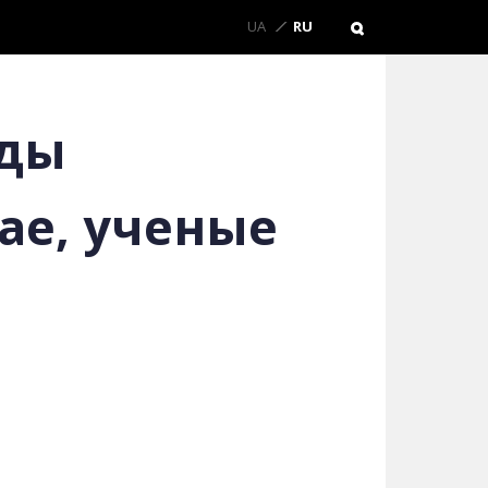
UA
RU
дды
ае, ученые