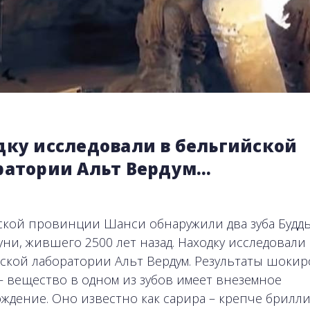
дку исследовали в бельгийской
ратории Альт Вердум…
ской провинции Шанси обнаружили два зуба Будд
ни, жившего 2500 лет назад. Находку исследовали
ской лаборатории Альт Вердум. Результаты шоки
– вещество в одном из зубов имеет внеземное
ждение. Оно известно как сарира – крепче брилли