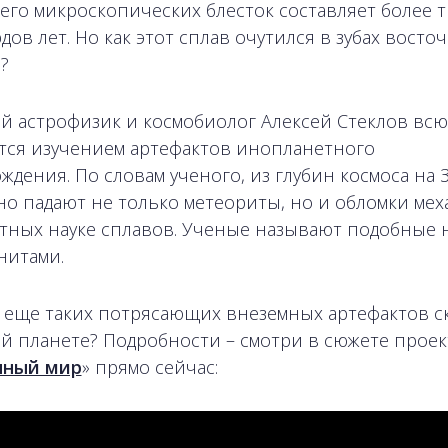
 его микроскопических блесток составляет более т
дов лет. Но как этот сплав очутился в зубах восто
?
й астрофизик и космобиолог Алексей Стеклов вс
тся изучением артефактов инопланетного
ждения. По словам ученого, из глубин космоса на
но падают не только метеориты, но и обломки ме
тных науке сплавов. Ученые называют подобные 
нитами.
 еще таких потрясающих внеземных артефактов с
й планете? Подробности – смотри в сюжете проек
нный мир
» прямо сейчас: