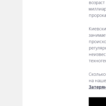
возраст
миллиар
пророка
Киевски
занимае
происхо
регуляр
неизвес
техноге
Сколько
на наше
Затеря