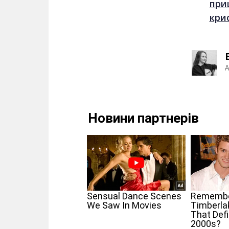
при
кри
А