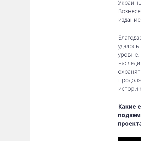
Украины
Вознесе
издание 
Благода
удалось
уровне.
наследия
охранят
продолж
историю
Какие 
подзем
проекта