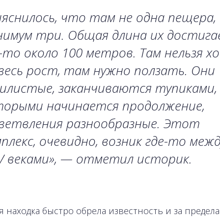
яснилось, что там не одна пещера, 
нимум три. Общая длина их достиг
-то около 100 метров. Там нельзя х
весь рост, там нужно ползать. Они
илистые, заканчиваются тупиками,
торыми начинается продолжение,
ветвления разнообразные. Этот
плекс, очевидно, возник где-то межд
V веками», — отметил историк.
я находка быстро обрела известность и за предел