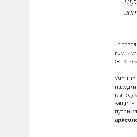
туд
зат
За зава
комплек
остатка
Ученые,
находки
выводам
защиты 
путей о
археол