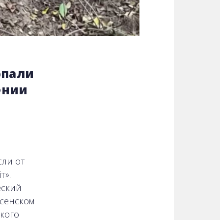
опали
ении
сли от
т».
еский
есенском
ского