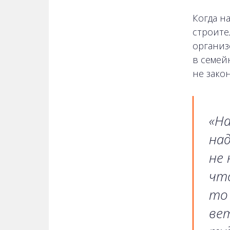
Когда н
строите
организ
в семей
не зако
«Н
над
не 
что
то 
вет