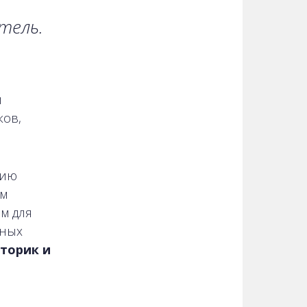
тель.
й
ков,
нию
ым
м для
нных
торик и