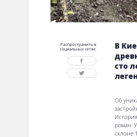
В Ки
Распространить в
социальных сетях:
древ
сто 
леге
Об уник
застрой
История
роман. 
склоне 