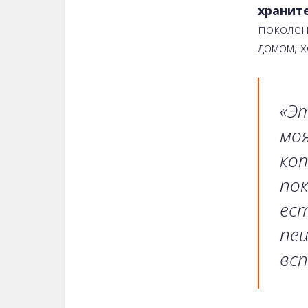
хранит
поколен
домом, 
«Эт
моя
кот
пок
ест
пещ
вс