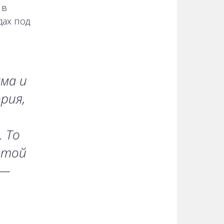
 в
дах под
ама и
рия,
. То
 той
 —