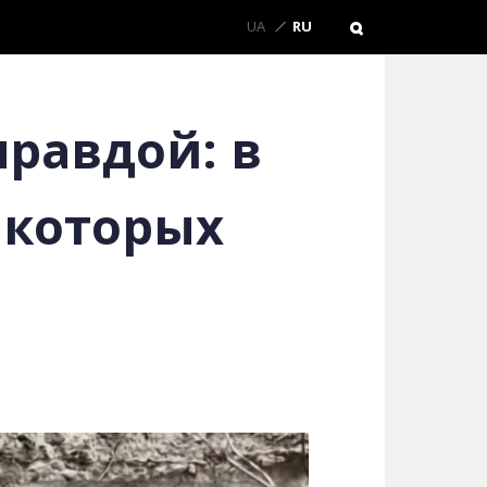
UA
RU
правдой: в
 которых