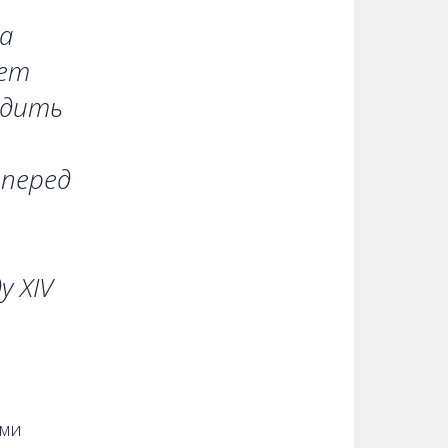
а
ает
одить
 перед
у XIV
ами