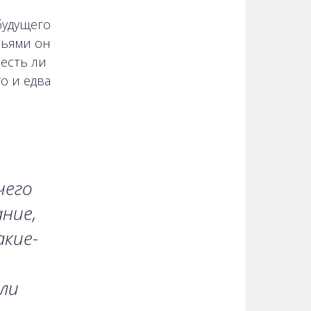
будущего
зьями он
есть ли
о и едва
чего
ние,
акие-
зли