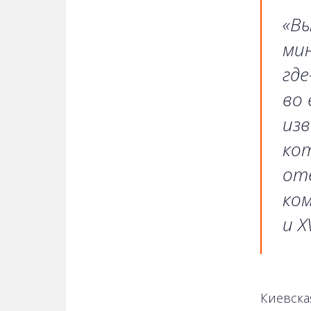
«Вы
ми
где
во 
изв
ко
от
ком
и X
Киевска