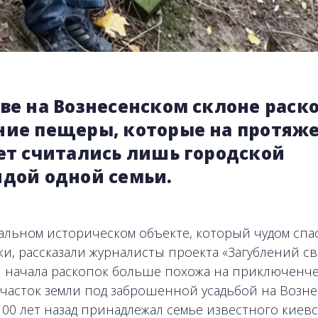
еве на Вознесенском склоне раск
ние пещеры, которые на протяж
лет считались лишь городской
ндой одной семьи.
альном историческом объекте, который чудом спа
ки, рассказали журналисты проекта «Загублений сві
 начала раскопок больше похожа на приключенч
Участок земли под заброшенной усадьбой на Возн
100 лет назад принадлежал семье известного киев