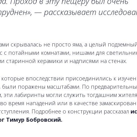
а. Проход в эту пещеру был очень
руднен», — рассказывает исследова
лами скрывалась не просто яма, а целый подземны
с с потайными комнатами, нишами для светильни
ми старинной керамики и надписями на стенах.
 которые впоследствии присоединились к изуче
, были поражены масштабами. По предварительн
, эти лабиринты могли служить тогдашним жителя
во время нападений или в качестве замаскирова
тступления. Подробнее о конструкции рассказал
ис
ог Тимур Бобровский.