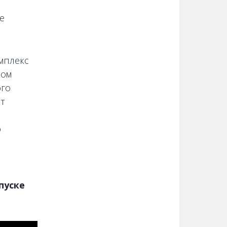
е
мплекс
ком
ого
ет
о
пуске