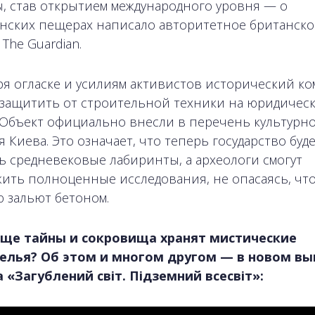
, став открытием международного уровня — о
нских пещерах написало авторитетное британско
The Guardian.
ря огласке и усилиям активистов исторический ко
 защитить от строительной техники на юридичес
 Объект официально внесли в перечень культурн
 Киева. Это означает, что теперь государство буд
ь средневековые лабиринты, а археологи смогут
ить полноценные исследования, не опасаясь, чт
 зальют бетоном.
еще тайны и сокровища хранят мистические
елья? Об этом и многом другом — в новом вы
 «Загублений світ. Підземний всесвіт»: