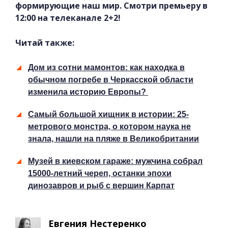
формирующие наш мир. Смотри премьеру в
12:00 на телеканале 2+2!
Читай также:
Дом из сотни мамонтов: как находка в
обычном погребе в Черкасской области
изменила историю Европы?
Самый большой хищник в истории: 25-
метрового монстра, о котором наука не
знала, нашли на пляже в Великобритании
Музей в киевском гараже: мужчина собрал
15000-летний череп, останки эпохи
динозавров и рыб с вершин Карпат
Евгения Нестеренко