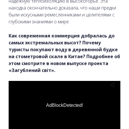
надёжную теплоизоляцию в высокогорье. Эта
находка окончательно доказала, что наши предки
были искусными ремесленниками и целителями с
глубокими знаниями о мире.
Как современная коммерция добралась до
самых экстремальных высот? Почему
туристы покупают воду в деревянной будке
на стометровой скале в Китае? Подробнее об
этом смотрите в новом выпуске проекта
«Загублений світ».
AdBlockDetected!