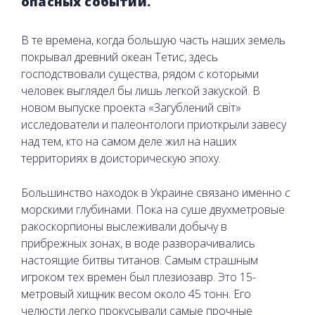
опасных событий.
В те времена, когда большую часть наших земель
покрывал древний океан Тетис, здесь
господствовали существа, рядом с которыми
человек выглядел бы лишь легкой закуской. В
новом выпуске проекта «Загублений світ»
исследователи и палеонтологи приоткрыли завесу
над тем, кто на самом деле жил на наших
территориях в доисторическую эпоху.
Большинство находок в Украине связано именно с
морскими глубинами. Пока на суше двухметровые
ракоскорпионы выслеживали добычу в
прибрежных зонах, в воде разворачивались
настоящие битвы титанов. Самым страшным
игроком тех времен был плезиозавр. Это 15-
метровый хищник весом около 45 тонн. Его
челюсти легко прокусывали самые прочные