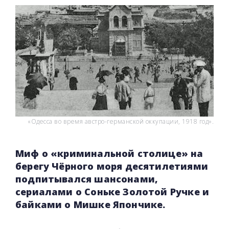
«Одесса во время австро-германской оккупации, 1918 год».
Источник: Государственный архив Австрии
Миф о «криминальной столице» на
берегу Чёрного моря десятилетиями
подпитывался шансонами,
сериалами о Соньке Золотой Ручке и
байками о Мишке Япончике.