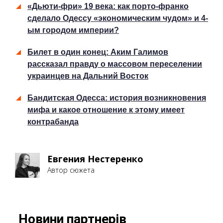
«Дьюти-фри» 19 века: как порто-франко
сделало Одессу «экономическим чудом» и 4-
ым городом империи?
Билет в один конец: Аким Галимов
рассказал правду о массовом переселении
украинцев на Дальний Восток
Бандитская Одесса: история возникновения
мифа и какое отношение к этому имеет
контрабанда
Евгения Нестеренко
Автор сюжета