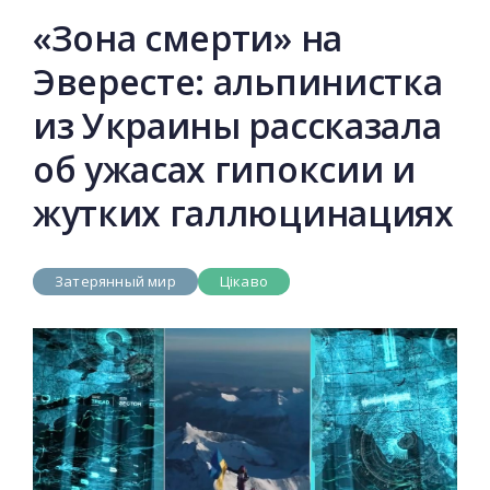
«Зона смерти» на
Эвересте: альпинистка
из Украины рассказала
об ужасах гипоксии и
жутких галлюцинациях
Затерянный мир
Цікаво