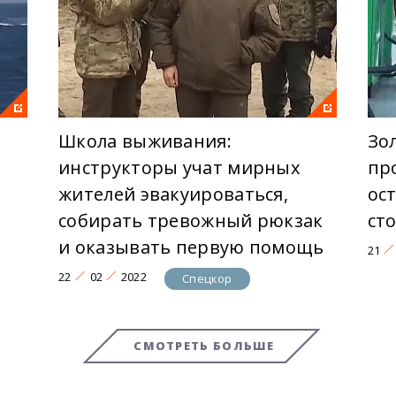
Школа выживания:
Зо
инструкторы учат мирных
пр
жителей эвакуироваться,
ос
собирать тревожный рюкзак
ст
и оказывать первую помощь
21
22
02
2022
Спецкор
СМОТРЕТЬ БОЛЬШЕ