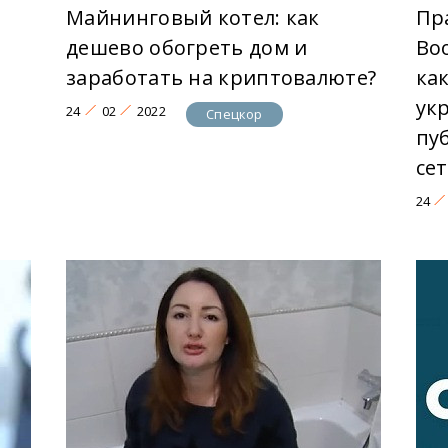
Майнинговый котел: как
Пр
дешево обогреть дом и
Во
заработать на криптовалюте?
ка
ук
24
02
2022
Спецкор
пу
сет
24