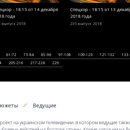
ецкор - 18:15 от 14 декабря
Спецкор - 18:15 от 13 декаб
18 года
2018 года
6 выпуск
2018
235 выпуск
2018
61-72
73-84
85-96
97-108
109-120
121-132
133
4
205-216
217-228
229
южеты
Ведущие
роект на украинском телевидении, в котором ведущие та
 боевых действий на Востоке страны. Кроме ситуации на В