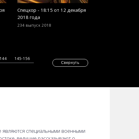
ря
Спецкор - 18:15 от 12 декабря
С сегодняшнего д
2018 года
материковой част
Крым будут пуска
234 выпуск
2018
225 выпуск
2018
украинцев
-144
145-156
Свернуть
кже являются специальными военными
остоке, ведущие рассказывают о