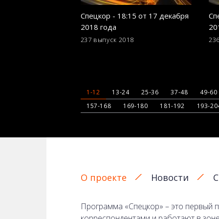
Спецкор - 18:15 от 17 декабря
Сп
2018 года
20
237 выпуск
2018
23
1-12
13-24
25-36
37-48
49-60
157-168
169-180
181-192
193-20
О проекте
Новости
С
Программа «Спецкор» – это первый п
корреспондентами и работают в зоне