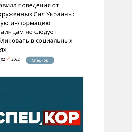
авила поведения от
оруженных Сил Украины:
кую информацию
раинцам не следует
бликовать в социальных
ях
02
2022
Спецкор