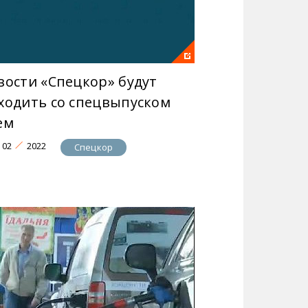
вости «Спецкор» будут
ходить со спецвыпуском
ем
02
2022
Спецкор