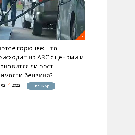
лотое горючее: что
оисходит на АЗС с ценами и
тановится ли рост
оимости бензина?
02
2022
Спецкор