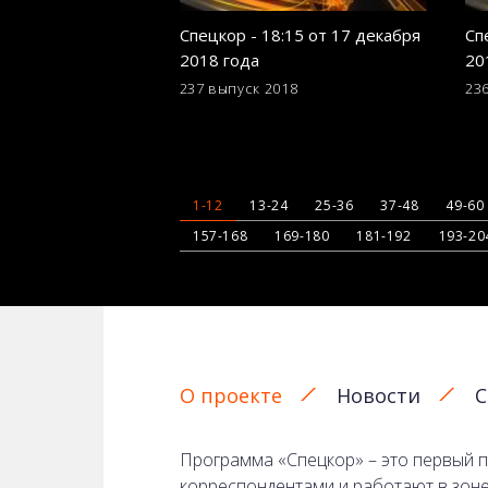
Спецкор - 18:15 от 17 декабря
Сп
2018 года
20
237 выпуск
2018
23
1-12
13-24
25-36
37-48
49-60
157-168
169-180
181-192
193-20
О проекте
Новости
С
Программа «Спецкор» – это первый п
корреспондентами и работают в зоне