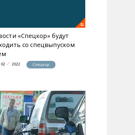
вости «Спецкор» будут
ходить со спецвыпуском
ем
02
2022
Спецкор