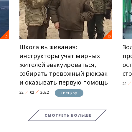
Школа выживания:
Зо
инструкторы учат мирных
пр
жителей эвакуироваться,
ос
собирать тревожный рюкзак
ст
и оказывать первую помощь
21
22
02
2022
Спецкор
СМОТРЕТЬ БОЛЬШЕ