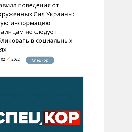
авила поведения от
оруженных Сил Украины:
кую информацию
раинцам не следует
бликовать в социальных
ях
02
2022
Спецкор