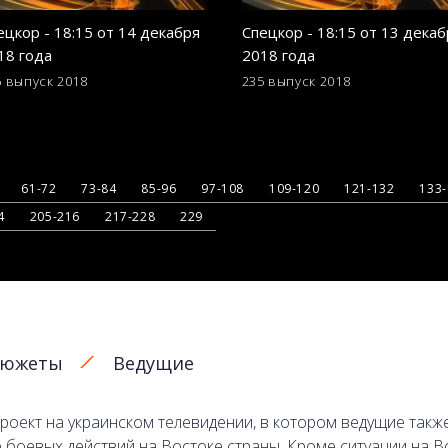
ецкор - 18:15 от 14 декабря
Спецкор - 18:15 от 13 декаб
18 года
2018 года
6 выпуск
2018
235 выпуск
2018
61-72
73-84
85-96
97-108
109-120
121-132
133
4
205-216
217-228
229
южеты
Ведущие
роект на украинском телевидении, в котором ведущие та
 боевых действий на Востоке страны. Кроме ситуации на В