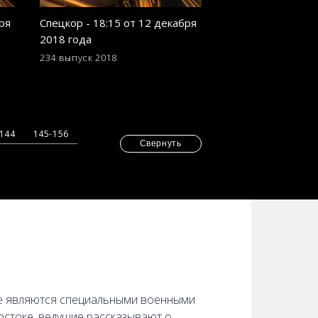
ря
Спецкор - 18:15 от 12 декабря
С сегодняшнего д
2018 года
материковой част
Крым будут пуска
234 выпуск
2018
225 выпуск
2018
украинцев
-144
145-156
Свернуть
кже являются специальными военными
остоке, ведущие рассказывают о