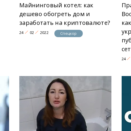
Майнинговый котел: как
Пр
дешево обогреть дом и
Во
заработать на криптовалюте?
ка
ук
24
02
2022
Спецкор
пу
сет
24