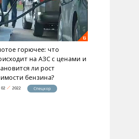
лотое горючее: что
оисходит на АЗС с ценами и
тановится ли рост
оимости бензина?
02
2022
Спецкор