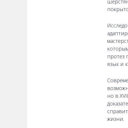
шерстян
покрыто
Исследо
адаптир
мастерс
которым
протез 
язык и 
Совреме
возможн
но в XVI
доказат
справит
жизни.