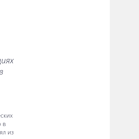
циях
в
ских
 в
ял из