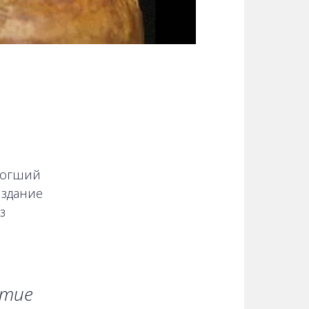
могший
издание
з
ытие