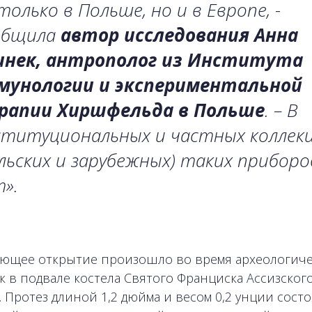
только в Польше, но и в Европе, -
общила
автор исследования Анна
инек, антрополог из Института
мунологии и экспериментальной
рапии Хиршфельда в Польше
. – В
ституциональных и частных коллек
льских и зарубежных) таких приборо
».
ющее открытие произошло во время археологиче
к в подвале костела Святого Франциска Ассизского
. Протез длиной 1,2 дюйма и весом 0,2 унции состо