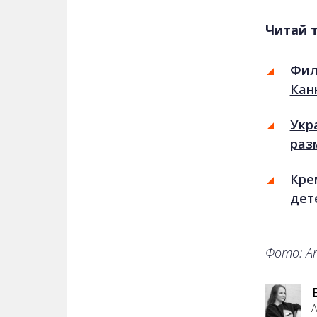
Читай 
Фил
Кан
Укр
раз
Кре
дет
Фото: An
А