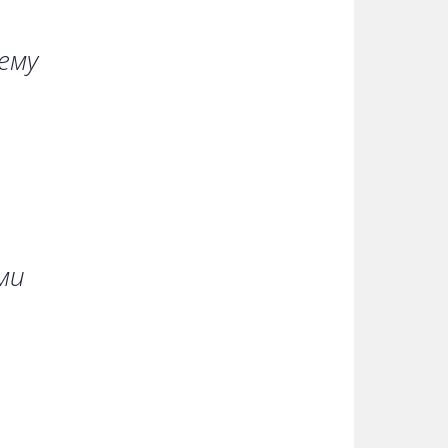
ему
и
ми