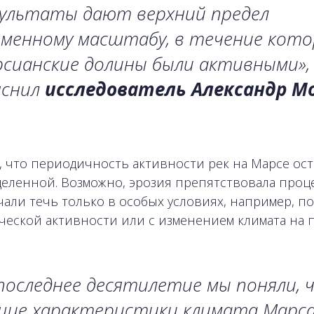
зультаты дают верхний предел
еменному масштабу, в течение кото
сианские долины были активными», 
яснил
исследователь Александр Мо
, что периодичность активности рек на Марсе ост
еленной. Возможно, эрозия препятствовала проц
чали течь только в особых условиях, например, п
ческой активности или с изменением климата на п
последнее десятилетие мы поняли, 
щие характеристики климата Марса