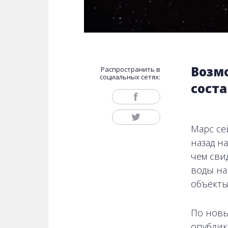
Возм
Распространить в
социальных сетях:
сост
Марс се
назад на
чем сви
воды на
объекты
По новы
опублико