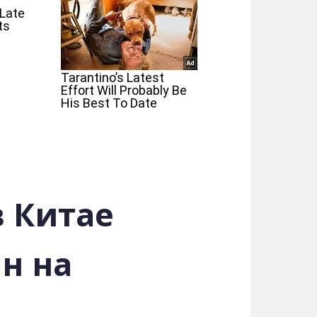
в Китае
н на