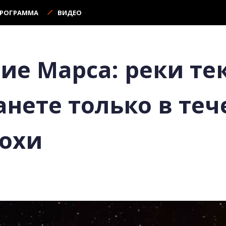
ПРОГРАММА
ВИДЕО
ие Марса: реки те
нете только в теч
охи