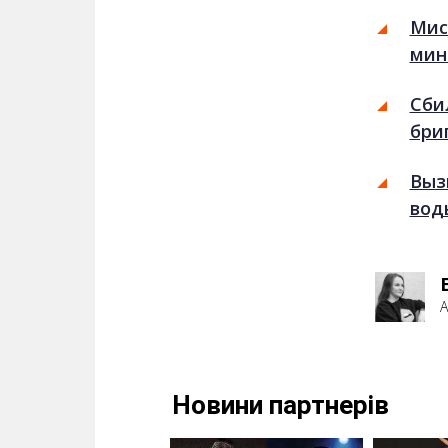
Мис
мин
Сби
бри
Выз
вод
А