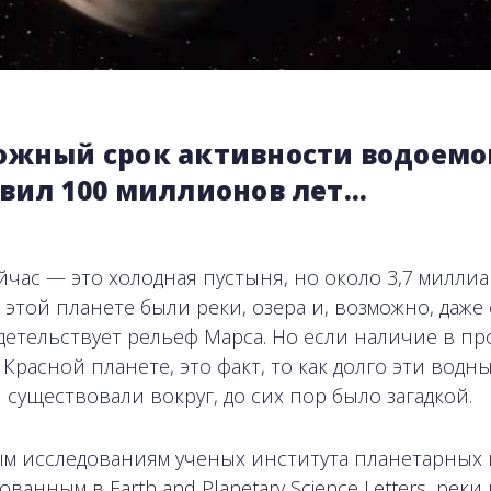
ожный срок активности водоемо
авил 100 миллионов лет…
йчас — это холодная пустыня, но около 3,7 миллиа
 этой планете были реки, озера и, возможно, даже 
детельствует рельеф Марса. Но если наличие в п
 Красной планете, это факт, то как долго эти водн
 существовали вокруг, до сих пор было загадкой.
м исследованиям ученых института планетарных н
ванным в Earth and Planetary Science Letters, реки 