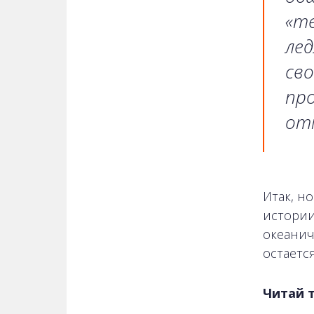
«те
лед
сво
про
от
Итак, н
истории
океанич
остаетс
Читай 