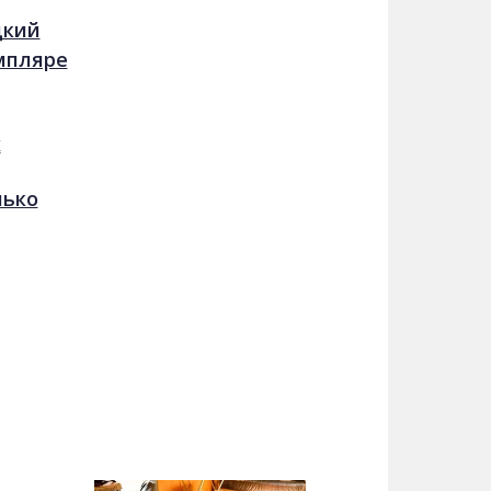
дкий
мпляре
х
лько