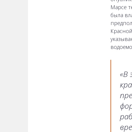
Марсе т
была вла
предпол
Красной
указыва
водоемо
«В 
кр
пре
фо
ра
вр