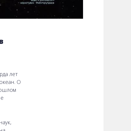
в
рда лет
океан. О
рошлом
ые
аук,
на