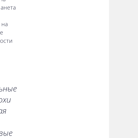
ланета
 на
е
ности
ьные
охи
ая
вые