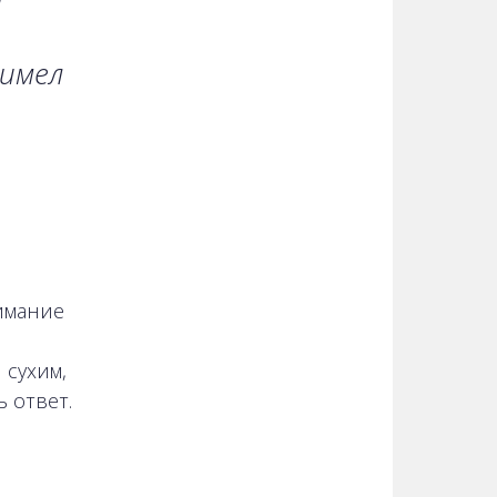
 имел
имание
 сухим,
 ответ.