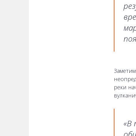
ре
вр
мар
по
Заметим
неопред
реки на
вулкани
«В 
об