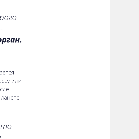
рого
-
рган.
ается
ессу или
осле
ланете.
что
 –