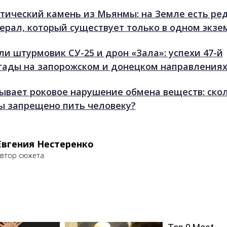
тический камень из Мьянмы: на Земле есть ре
ерал, который существует только в одном экзе
ли штурмовик СУ-25 и дрон «Зала»: успехи 47-й
гады на запорожском и донецком направления
ывает роковое нарушение обмена веществ: ско
ы запрещено пить человеку?
Евгения Нестеренко
втор сюжета