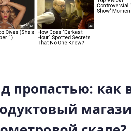
д пропастью: как 
одуктовый магази
тометровой скале?