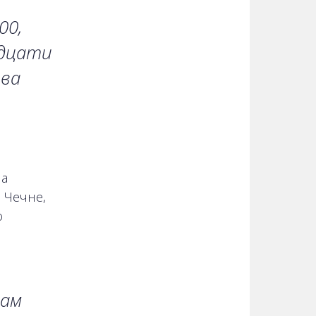
00,
адцати
ова
на
в Чечне,
о
сам