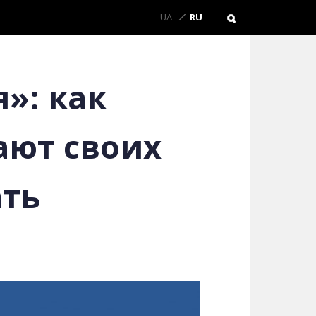
UA
RU
»: как
ают своих
ать