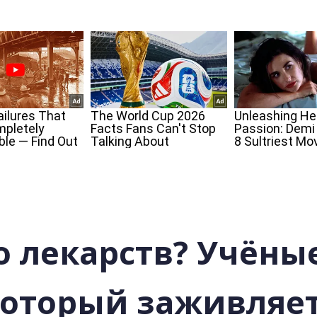
о лекарств? Учёны
который заживляет