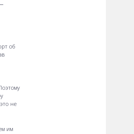
—
орт об
ав
,
Поэтому
у
это не
ем им