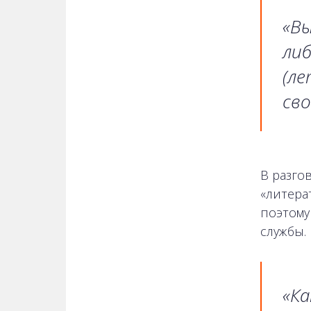
«Вы
либ
(л
сво
В разго
«литерат
поэтому
службы.
«Ка