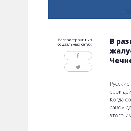
В раз
Распространить в
социальных сетях:
жалуе
Чечн
Русские
срок де
Когда с
самом д
этого и