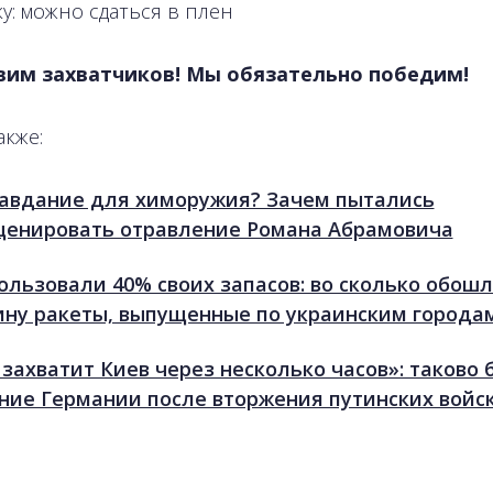
ку: можно сдаться в плен
вим захватчиков! Мы обязательно победим!
акже:
авдание для химоружия? Зачем пытались
ценировать отравление Романа Абрамовича
ользовали 40% своих запасов: во сколько обош
ину ракеты, выпущенные по украинским города
 захватит Киев через несколько часов»: таково 
ние Германии после вторжения путинских войс