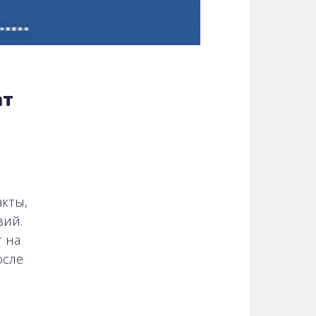
ат
кты,
вий.
т на
осле