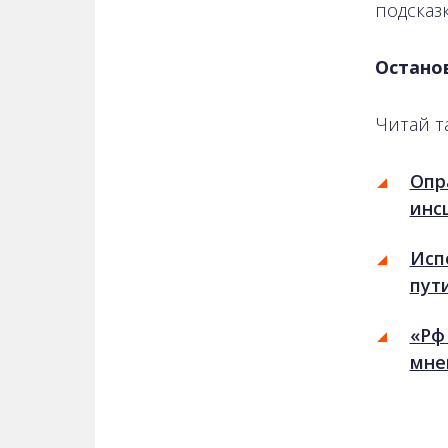
подсказ
Остано
Читай т
Опр
инс
Исп
пут
«Рф
мне