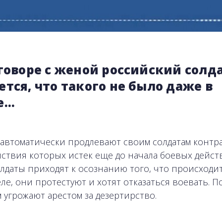
говоре с женой российский солд
тся, что такого не было даже в
е…
 автоматически продлевают своим солдатам контра
йствия которых истек еще до начала боевых дейст
олдаты приходят к осознанию того, что происходи
еле, они протестуют и хотят отказаться воевать. П
м угрожают арестом за дезертирство.