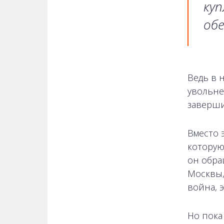
куп
об
Ведь в 
увольне
завершит
Вместо э
которую
он обра
Москвы,
война, 
Но пока