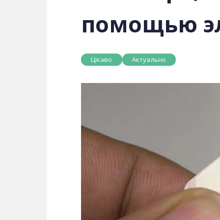
помощью э
Цікаво
Актуально