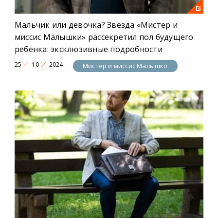
Центральных персонажей воплотили актёры
Дмитрий Соловьёв, Влад Писаренко,
Анастасия Евтушенко
и другие.
Мальчик или девочка? Звезда «Мистер и
миссис Малышки» рассекретил пол будущего
Год премьеры: 2024
ребенка: эксклюзивные подробности
25
10
2024
Мистер и миссис Малышко