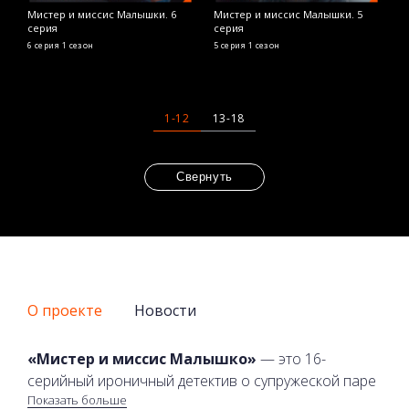
Мистер и миссис Малышки. 6
Мистер и миссис Малышки. 5
серия
серия
6 серия
1 сезон
5 серия
1 сезон
1-12
13-18
Свернуть
О проекте
Новости
«Мистер и миссис Малышко»
— это 16-
серийный ироничный детектив о супружеской паре
Показать больше
Александра и Марии — заботливых, внимательных