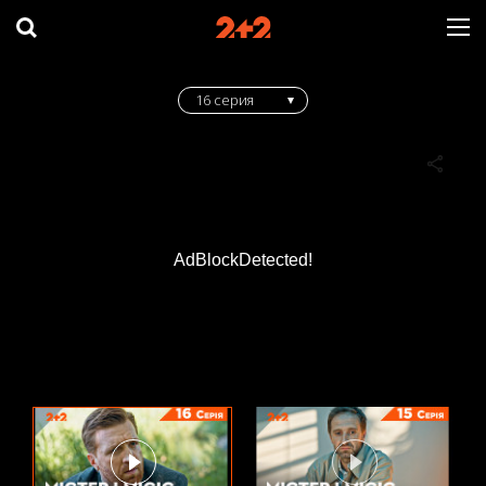
16 серия
AdBlockDetected!