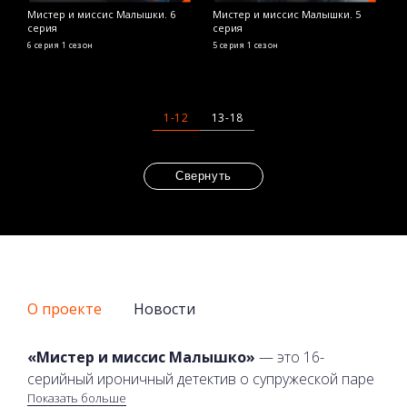
Мистер и миссис Малышки. 6
Мистер и миссис Малышки. 5
серия
серия
6 серия
1 сезон
5 серия
1 сезон
1-12
13-18
Свернуть
О проекте
Новости
«Мистер и миссис Малышко»
— это 16-
серийный ироничный детектив о супружеской паре
Показать больше
Александра и Марии — заботливых, внимательных