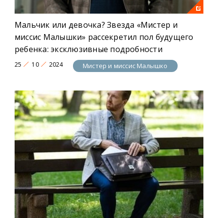
Центральных персонажей воплотили актёры
Дмитрий Соловьёв, Влад Писаренко,
Анастасия Евтушенко
и другие.
Мальчик или девочка? Звезда «Мистер и
миссис Малышки» рассекретил пол будущего
Год премьеры: 2024
ребенка: эксклюзивные подробности
25
10
2024
Мистер и миссис Малышко