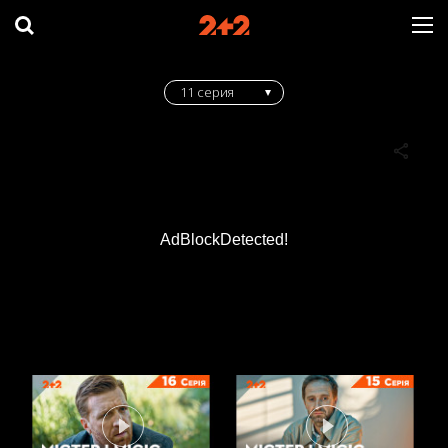
11 серия
AdBlockDetected!