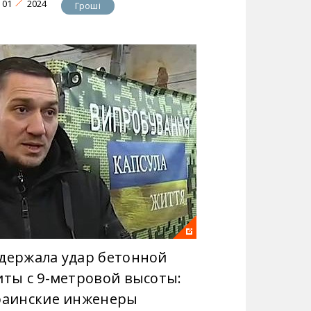
01
2024
Гроші
держала удар бетонной
иты с 9-метровой высоты:
раинские инженеры