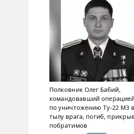
Полковник Олег Бабий,
командовавший операцие
по уничтожению Ту-22 М3 
тылу врага, погиб, прикры
побратимов