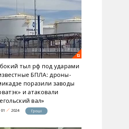
убокий тыл рф под ударами
известные БПЛА: дроны-
микадзе поразили заводы
оватэк» и атаковали
егольский вал»
01
2024
Гроші