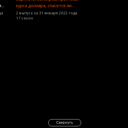
мит
курса доллара, спасется ли
Петр Порошенко от тюрьмы –
да
2 выпуск за 31 января 2022 года
17 сезон
Гроші
Свернуть