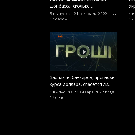
Донбасса, сколько
Ук
зарабатывают олимпийские
Лу
5 выпуск за 21 февраля 2022 года
4 
17 сезон
17
медалисты, афера в
жи
интернете – Гроші
Зарплаты банкиров, прогнозы
курса доллара, спасется ли
Петр Порошенко от тюрьмы –
1 выпуск за 24 января 2022 года
17 сезон
Гроші