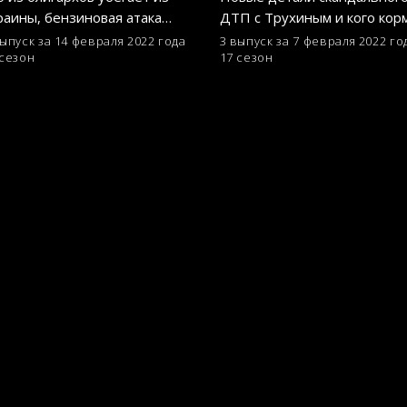
раины, бензиновая атака
ДТП с Трухиным и кого кор
кашенко, почему дорожает
«золотой» недостроенный
выпуск за 14 февраля 2022 года
3 выпуск за 7 февраля 2022 го
 сезон
17 сезон
лье во Львове – Гроші
мост – Гроші