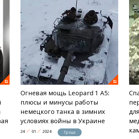
Огневая мощь Leopard 1 A5:
Сп
й
плюсы и минусы работы
пе
в
немецкого танка в зимних
дл
вая
условиях войны в Украине
ме
ка
24
01
2024
Гроші