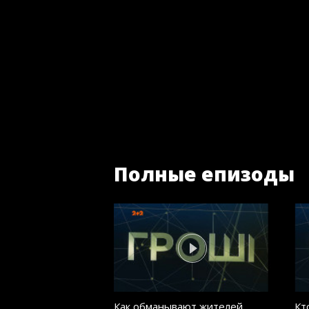
Полные епизоды
Как обманывают жителей
Кт