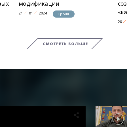
вых
модификации
со
«к
21
01
2024
Гроші
20
СМОТРЕТЬ БОЛЬШЕ