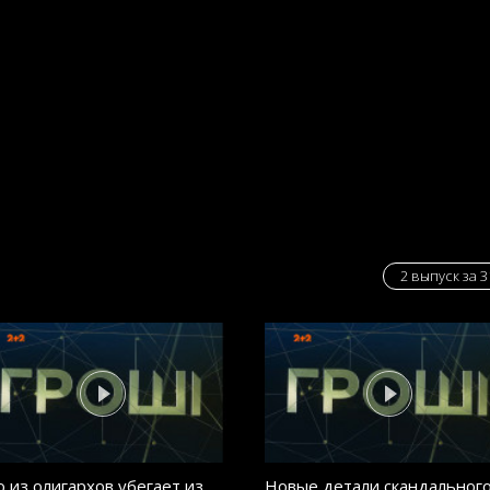
2 выпуск за 3
о из олигархов убегает из
Новые детали скандальног