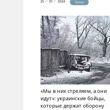
25
01
2024
Гроші
«Мы в них стреляем, а они
идут»: украинские бойцы,
которые держат оборону