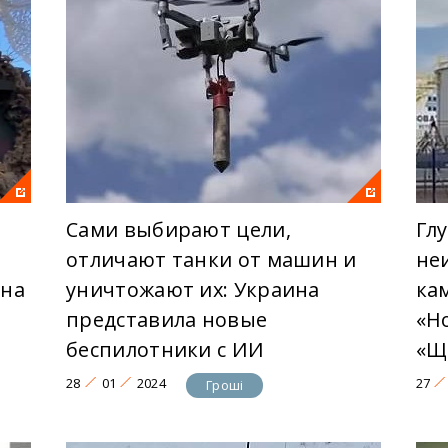
Сами выбирают цели,
Гл
отличают танки от машин и
не
 на
уничтожают их: Украина
ка
представила новые
«Н
беспилотники с ИИ
«Щ
28
01
2024
27
Гроші