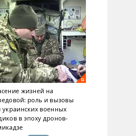
асение жизней на
редовой: роль и вызовы
я украинских военных
диков в эпоху дронов-
микадзе