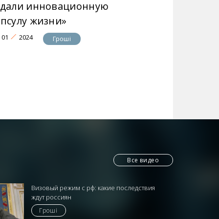
здали инновационную
апсулу жизни»
01
2024
Гроші
Все видео
Визовый режим с рф: какие последствия
ждут россиян
Гроші