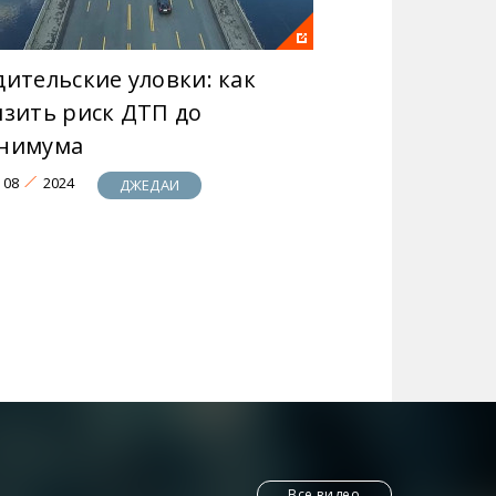
дительские уловки: как
изить риск ДТП до
нимума
08
2024
ДЖЕДАИ
Все видео