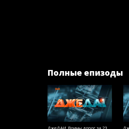
Полные епизоды
ДжеДАИ. Воины дорог за 23
Дж