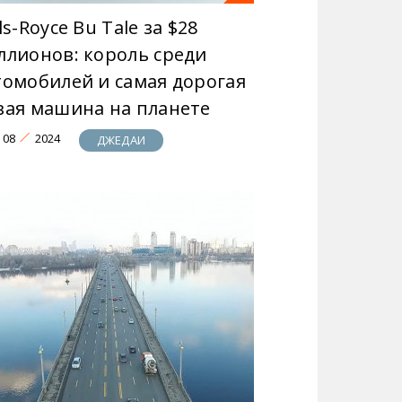
ls-Royce Bu Tale за $28
ллионов: король среди
томобилей и самая дорогая
вая машина на планете
08
2024
ДЖЕДАИ