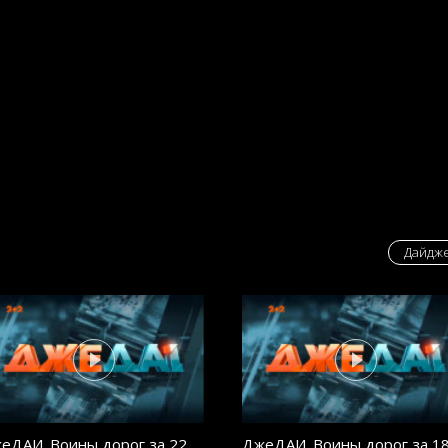
Дайдже
еДАИ. Воины дорог за 22
ДжеДАИ. Воины дорог за 1