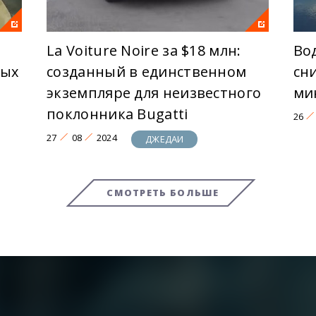
La Voiture Noire за $18 млн:
Во
тых
созданный в единственном
сн
экземпляре для неизвестного
ми
поклонника Bugatti
26
27
08
2024
ДЖЕДАИ
СМОТРЕТЬ БОЛЬШЕ