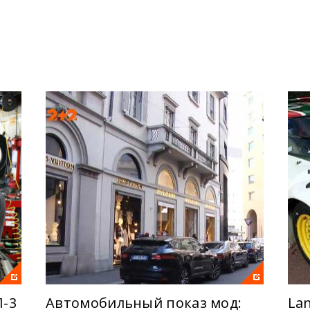
 происшествиях в Украине и мире, профессиональный ана
просам, практические советы и курьезы – все, что поможе
й жизни.
 больше уникальных новостей! Это ДЖЕДAИ!
П-3
Автомобильный показ мод:
Lan