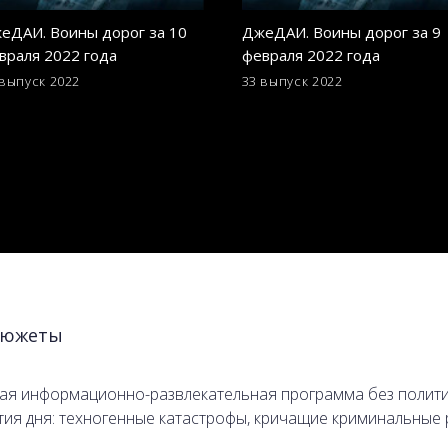
еДАИ. Воины дорог за 10
ДжеДАИ. Воины дорог за 9
враля 2022 года
февраля 2022 года
 выпуск
2022
33 выпуск
2022
южеты
я информационно-развлекательная программа без политики
тия дня: техногенные катастрофы, кричащие криминальные
руют мир.