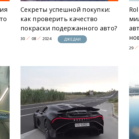
ия
Секреты успешной покупки:
Rol
что
как проверить качество
ми
покраски подержанного авто?
ав
но
30
08
2024
ДЖЕДАИ
29