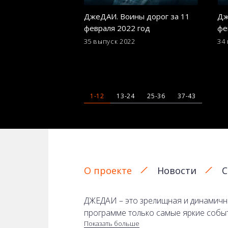
ДжеДАИ. Воины дорог за 11
Дж
февраля 2022 год
фе
35 выпуск
2022
34
1-12
13-24
25-36
37-43
О проекте
Новости
С
ДЖЕДАИ – это зрелищная и динамична
программе только самые яркие собы
Показать больше
происшествия и видео, которые шоки