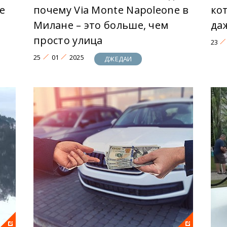
е
почему Via Monte Napoleone в
ко
Милане – это больше, чем
да
просто улица
23
25
01
2025
ДЖЕДАИ