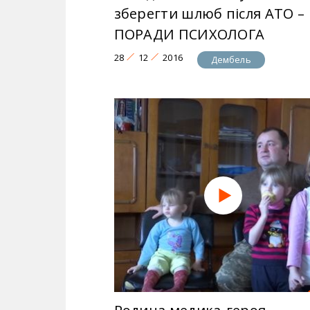
зберегти шлюб після АТО –
ПОРАДИ ПСИХОЛОГА
28
12
2016
Дембель