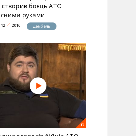
у створив боєць АТО
асними руками
12
2016
Дембель