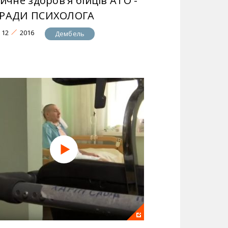
ичне здоров'я бійців АТО -
РАДИ ПСИХОЛОГА
12
2016
Дембель