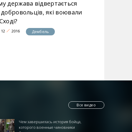
му держава відвертається
д добровольців, які воювали
Сході?
12
2016
Дембель
Все видео
Чем завершилась история бойца,
которого военные чиновники