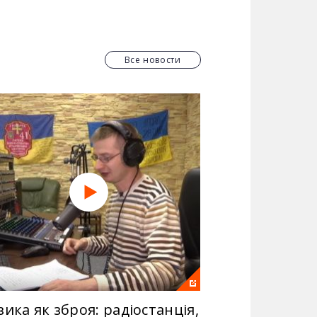
психологические травмы существенно
оться за мирное обитание.
Все новости
 о чем идет речь.
ить демобилизированным участникам
ика як зброя: радіостанція,