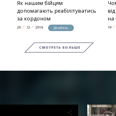
Як нашим бійцям
Чо
допомагають реабілітуватись
ві
за кордоном
на 
20
12
2016
19
Дембель
СМОТРЕТЬ БОЛЬШЕ