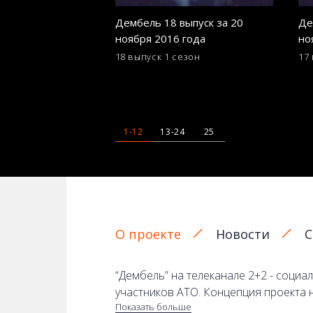
Дембель 18 выпуск за 20
Де
ноября 2016 года
но
18 выпуск
1 сезон
17
1-12
13-24
25
О проекте
Новости
С
“Дембель” на телеканале 2+2 - социа
участников АТО. Концепция проекта н
Показать больше
Многим кажется, что жизнь после воз