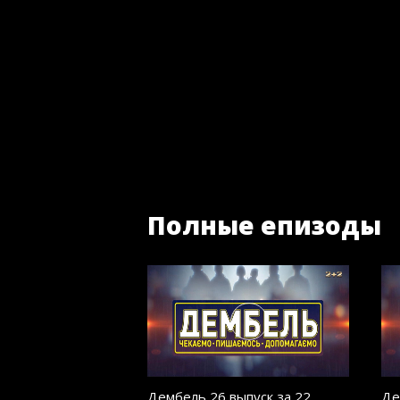
Полные епизоды
Дембель 26 выпуск за 22
Де