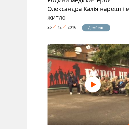
Родина медика-героя
Олександра Калія нарешті 
житло
26
12
2016
Дембель