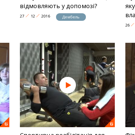
відмовляють у допомозі?
як
вл
27
12
2016
Дембель
26