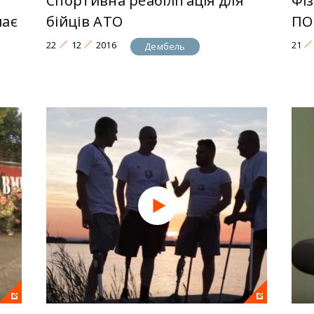
Спортивна реабілітація для
Фіз
має
бійців АТО
ПО
22
12
2016
21
Дембель