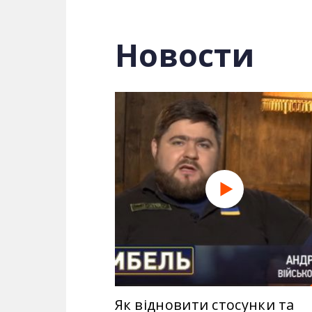
Военные сталкиваются с явной неспр
Новости
усложняют жизнь. Ветеранам не свой
Ведущий проекта - один из защитников
Смотри "Дембель” на телеканале 2+2
АТО.
Год:
2016
Страна:
Украина
Жанр:
новости
Як відновити стосунки та