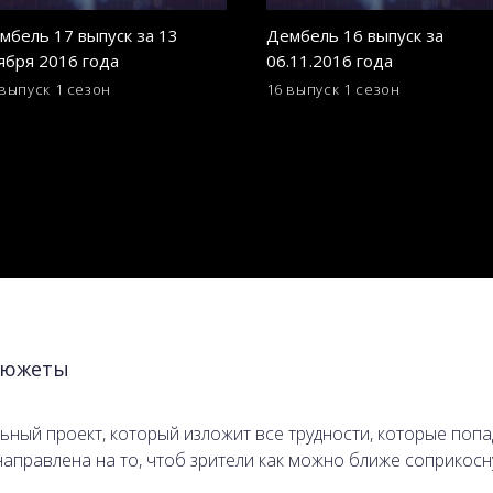
мбель 17 выпуск за 13
Дембель 16 выпуск за
ября 2016 года
06.11.2016 года
 выпуск
1 сезон
16 выпуск
1 сезон
южеты
льный проект, который изложит все трудности, которые поп
аправлена на то, чтоб зрители как можно ближе соприкосн
вращения с линий огня становится прежней и постепенно н