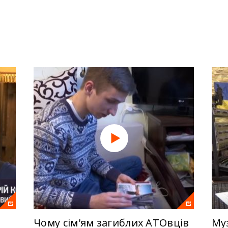
аведливостью. К примеру, нарушения прав, а полученные 
ственно сдаваться, поэтому они уверенно продолжают бор
 Донецкого аэропорта - Валентин Зинчак - как никто знает,
 онлайн бесплатно, и узнай, через что приходится проход
Чому сім'ям загиблих АТОвців
Муз