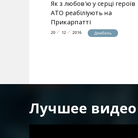
Як з любов'ю у серці героїв
АТО реабіліують на
Прикарпатті
20
12
2016
Дембель
Лучшее видео