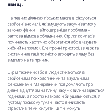
явищ.
На певних ділянках гірських масивів фіксуються
серйозні аномалії, які змушують засумніватися у
законах фізики. Найпоширеніша проблема –
раптова відмова обладнання. Стрілки компасів
починають хаотично обертатися або вказувати
хибний напрямок. Електронні пристрої, зв'язок та
системи навігації повністю виходять з ладу без
видимих на те причин.
Окрім технічних збоїв, люди стикаються із
серйозними психологічними та візуальними
феноменами. Мандрівники повідомляють про
дивне відчуття зміни плину часу – х вилини здаються
годинами, а простір навколо ніби ущільнюється. У
густому гірському тумані часто виникають
страхітливі темні силуети. Ці тіні можуть