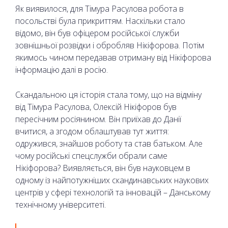
Як виявилося, для Тімура Расулова робота в
посольстві була прикриттям. Наскільки стало
відомо, він був офіцером російської служби
зовнішньої розвідки і обробляв Нікіфорова. Потім
якимось чином передавав отриману від Нікіфорова
інформацію далі в росію.
Скандальною ця історія стала тому, що на відміну
від Тімура Расулова, Олексій Нікіфоров був
пересічним росіянином. Він приїхав до Данії
вчитися, а згодом облаштував тут життя:
одружився, знайшов роботу та став батьком. Але
чому російські спецслужби обрали саме
Нікіфорова? Виявляється, він був науковцем в
одному із найпотужніших скандинавських наукових
центрів у сфері технологій та інновацій – Данському
технічному університеті.