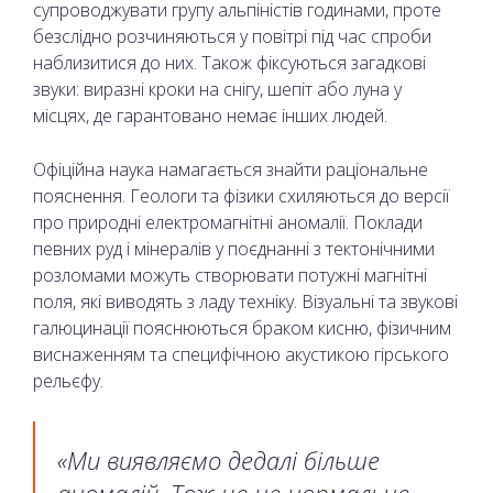
супроводжувати групу альпіністів годинами, проте
безслідно розчиняються у повітрі під час спроби
наблизитися до них. Також фіксуються загадкові
звуки: виразні кроки на снігу, шепіт або луна у
місцях, де гарантовано немає інших людей.
Офіційна наука намагається знайти раціональне
пояснення. Геологи та фізики схиляються до версії
про природні електромагнітні аномалії. Поклади
певних руд і мінералів у поєднанні з тектонічними
розломами можуть створювати потужні магнітні
поля, які виводять з ладу техніку. Візуальні та звукові
галюцинації пояснюються браком кисню, фізичним
виснаженням та специфічною акустикою гірського
рельєфу.
«Ми виявляємо дедалі більше
аномалій. Тож це не нормальне