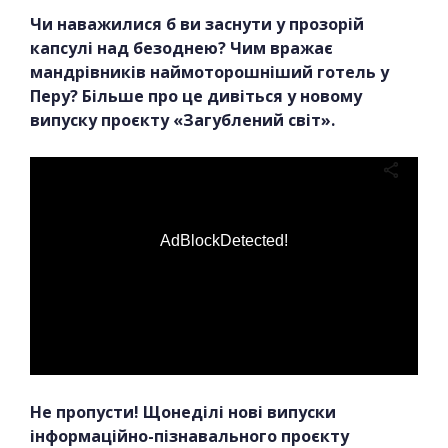
Чи наважилися б ви заснути у прозорій
капсулі над безоднею? Чим вражає
мандрівників наймоторошніший готель у
Перу? Більше про це дивіться у новому
випуску проєкту «Загублений світ».
AdBlockDetected!
Не пропусти! Щонеділі нові випуски
інформаційно-пізнавального проєкту