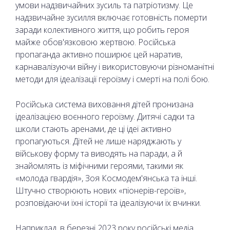
умови надзвичайних зусиль та патріотизму. Це
надзвичайне зусилля включає готовність померти
заради колективного життя, що робить героя
майже обов'язковою жертвою. Російська
пропаганда активно поширює цей наратив,
карнавалізуючи війну і використовуючи різноманітні
методи для ідеалізації героїзму і смерті на полі бою.
Російська система виховання дітей пронизана
ідеалізацією воєнного героїзму. Дитячі садки та
школи стають аренами, де ці ідеї активно
пропагуються. Дітей не лише наряджають у
військову форму та виводять на паради, а й
знайомлять із міфічними героями, такими як
«молода гвардія», Зоя Космодем'янська та інші.
Штучно створюють нових «піонерів-героїв»,
розповідаючи їхні історії та ідеалізуючи їх вчинки.
Наприклад, в березні 2023 року російські медіа