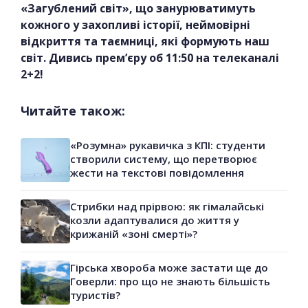
«Загублений світ», що занурюватимуть
кожного у захопливі історії, неймовірні
відкриття та таємниці, які формують наш
світ. Дивись прем’єру об 11:50 на телеканалі
2+2!
Читайте також:
«Розумна» рукавичка з КПІ: студенти
створили систему, що перетворює
жести на текстові повідомлення
Стрибки над прірвою: як гімалайські
козли адаптувалися до життя у
крижаній «зоні смерті»?
Гірська хвороба може застати ще до
Говерли: про що не знають більшість
туристів?