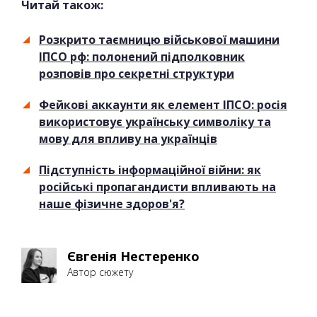
Читай також:
Розкрито таємницю військової машини
ІПСО рф: полонений підполковник
розповів про секретні структури
Фейкові аккаунти як елемент ІПСО: росія
використовує українську символіку та
мову для впливу на українців
Підступність інформаційної війни: як
російські пропагандисти впливають на
наше фізичне здоров'я?
Євгенія Нестеренко
Автор сюжету