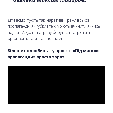
Діти всмоктують такі наративи кремлівської
пропаганди, як губки і теж мріють вчинити якийсь
подвиг. А далі за справу беруться патріотичні
організації, на кшталт юнармії.
Більше подробиць – у проєкті «Під маскою
пропаганди» просто зараз: