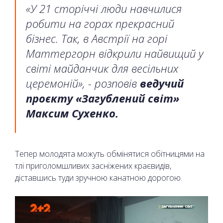
«У 21 сторіччі люди навчилися
робити на горах прекрасний
бізнес. Так, в Австрії на горі
Маттергорн відкрили найвищий у
світі майданчик для весільних
церемоній», - розповів
ведучий
проєкту «Загублений світ»
Максим Сухенко.
Тепер молодята можуть обмінятися обітницями на
тлі приголомшливих засніжених краєвидів,
діставшись туди зручною канатною дорогою.