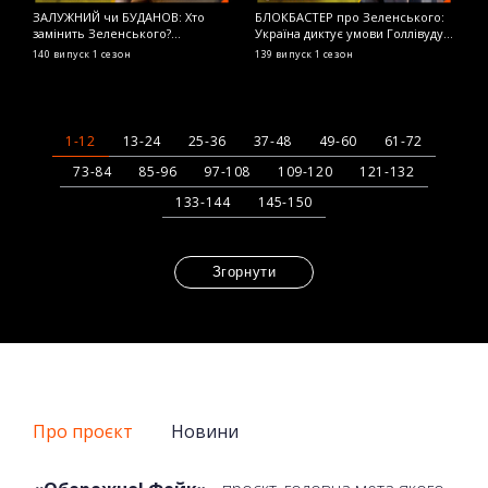
ЗАЛУЖНИЙ чи БУДАНОВ: Хто
БЛОКБАСТЕР про Зеленського:
Я
замінить Зеленського?
Україна диктує умови Голлівуду?
р
ОБЕРЕЖНО! ФЕЙК
ОБЕРЕЖНО! ФЕЙК
З
140 випуск
1 сезон
139 випуск
1 сезон
1
1-12
13-24
25-36
37-48
49-60
61-72
73-84
85-96
97-108
109-120
121-132
133-144
145-150
Згорнути
Про проєкт
Новини