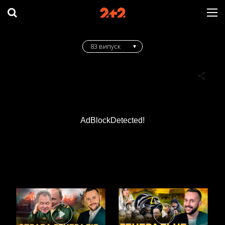
83 випуск
AdBlockDetected!