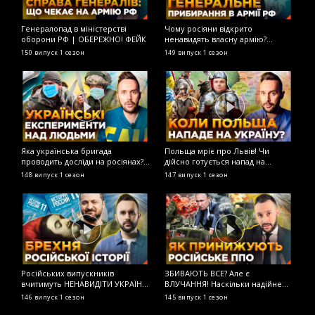
Генералопад в міністерстві
Чому росіяни відкрито
Н
оборони РФ | ОБЕРЕЖНО! ФЕЙК
ненавидять власну армію?
г
ОБЕРЕЖНО! ФЕЙК
і
150 випуск
1 сезон
149 випуск
1 сезон
1
Яка українська бригада
Польща мріє про Львів! Чи
У
проводить досліди на росіянах?
дійсно готується напад на
р
ОБЕРЕЖНО! ФЕЙК
Україну з тилу? ОБЕРЕЖНО! ФЕЙК
д
148 випуск
1 сезон
147 випуск
1 сезон
1
Російських випускників
ЗБИВАЮТЬ ВСЕ? Але є
Г
вчитимуть НЕНАВИДІТИ УКРАЇНУ!
ВЛУЧАННЯ! Наскільки надійне
п
Нова історія для старших класів!
російське ППО? ОБЕРЕЖНО!
О
146 випуск
1 сезон
145 випуск
1 сезон
1
ОБЕРЕЖНО! ФЕЙК
ФЕЙК