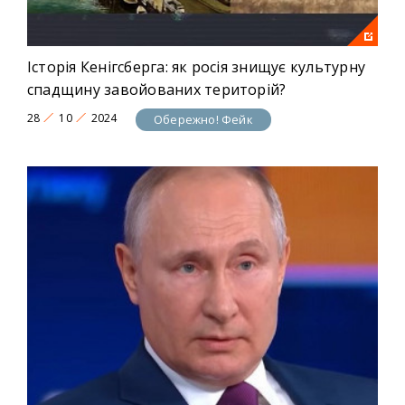
Історія Кенігсберга: як росія знищує культурну
спадщину завойованих територій?
28
10
2024
Обережно! Фейк