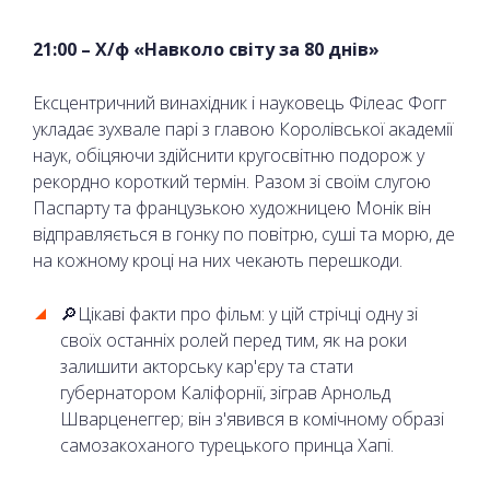
21:00 – Х/ф «Навколо світу за 80 днів»
Ексцентричний винахідник і науковець Філеас Фогг
укладає зухвале парі з главою Королівської академії
наук, обіцяючи здійснити кругосвітню подорож у
рекордно короткий термін. Разом зі своїм слугою
Паспарту та французькою художницею Монік він
відправляється в гонку по повітрю, суші та морю, де
на кожному кроці на них чекають перешкоди.
🔎Цікаві факти про фільм: у цій стрічці одну зі
своїх останніх ролей перед тим, як на роки
залишити акторську кар'єру та стати
губернатором Каліфорнії, зіграв Арнольд
Шварценеггер; він з'явився в комічному образі
самозакоханого турецького принца Хапі.