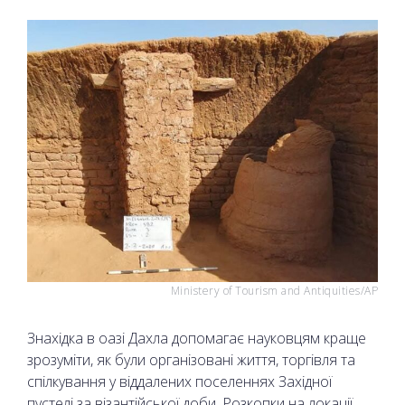
Ministery of Tourism and Antiquities/AP
Знахідка в оазі Дахла допомагає науковцям краще
зрозуміти, як були організовані життя, торгівля та
спілкування у віддалених поселеннях Західної
пустелі за візантійської доби. Розкопки на локації