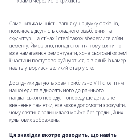
храмів через його крихкість.
Саме низька міцність вапняку, на думку фахівців,
пояснює відсутність складного різьблення та
скульптур. На стінах і стелі також збереглися сліди
цементу. Ймовірно, понад століття тому святиню
вже намагалися ремонтувати, хоча сьогодні окремі
її частини поступово руйнуються, а в одній із камер
навіть утворився великий отвір у стелі.
Дослідники датують храм приблизно VIII століттям
нашої ери та відносять його до раннього
пандіанського періоду. Попереду ще детальне
вивчення пам'ятки, яке може допомогти зрозуміти,
чому святиня залишилася майже без традиційних
культових зображень.
Ця знахідка вкотре доводить, що навіть