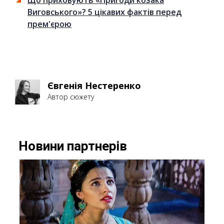
Що приховують «Пригоди козака
Виговського»? 5 цікавих фактів перед
прем'єрою
Євгенія Нестеренко
Автор сюжету