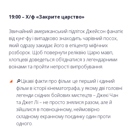
19:00 – Х/ф «Закрите царство»
Звичайний американський підліток Джейсон фанатіє
від кунг-фу і випадково знаходить чарівний посох,
який одразу закидає його в епіцентр міфічних
розборок. Щоб повернути реліквію Царю мавп,
хлопцеві доведеться об’єднатися з легендарними
воїнами та пройти непрості випробування.
🔎Цікаві факти про фільм: це перший і єдиний
фільм в історії кінематографа, у якому дві головні
легенди східних бойових мистецтв – Джекі Чан
та Джет Лі – не просто знялися разом, але й
зійшлися в повноцінному, неймовірно
складному екранному поєдинку один проти
одного.