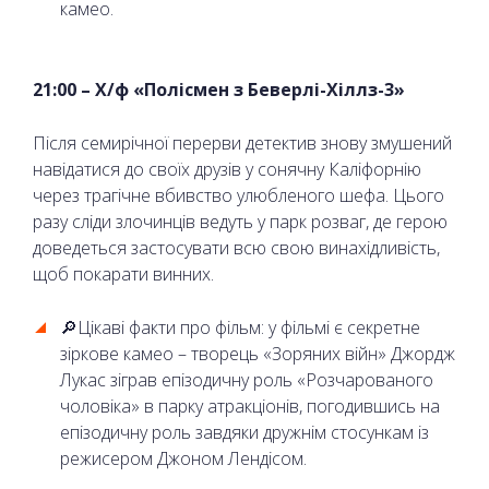
камео.
21:00 – Х/ф «Полісмен з Беверлі-Хіллз-3»
Після семирічної перерви детектив знову змушений
навідатися до своїх друзів у сонячну Каліфорнію
через трагічне вбивство улюбленого шефа. Цього
разу сліди злочинців ведуть у парк розваг, де герою
доведеться застосувати всю свою винахідливість,
щоб покарати винних.
🔎Цікаві факти про фільм: у фільмі є секретне
зіркове камео – творець «Зоряних війн» Джордж
Лукас зіграв епізодичну роль «Розчарованого
чоловіка» в парку атракціонів, погодившись на
епізодичну роль завдяки дружнім стосункам із
режисером Джоном Лендісом.