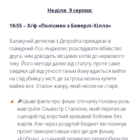
Неділя, 9 серпня:
16:55 – Х/ф «Полісмен з Беверлі-Хіллз»
Балакучий детектив з Детройта приїжджає в
гламурний Лос-Анджелес розслідувати вбивство
друга, чим доводить місцевих копів до нервового
тику. Його методи далекі від статуту, проте саме
завдяки цій відсутності гальм йому вдається вийти
на слід убивці у місті, де за гроші можна купити
майже все. Еталон жанру, який ніколи не старіє.
🔎Цікаві факти про фільм: спочатку головну роль
мав грати Сільвестр Сталлоне, який переписав
сценарій під жорсткий кривавий бойовик без
жартів. Але через роздутий бюджет він покинув
проєкт (використавши свої ідеї для фільму
«Кобра»), а сценарій терміново переробили під