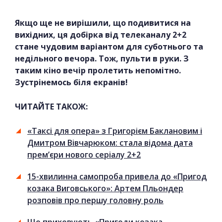
Якщо ще не вирішили, що подивитися на
вихідних, ця добірка від телеканалу 2+2
стане чудовим варіантом для суботнього та
недільного вечора. Тож, пульти в руки. З
таким кіно вечір пролетить непомітно.
Зустрінемось біля екранів!
ЧИТАЙТЕ ТАКОЖ:
«Таксі для опера» з Григорієм Баклановим і
Дмитром Вівчарюком: стала відома дата
прем’єри нового серіалу 2+2
15-хвилинна самопроба привела до «Пригод
козака Виговського»: Артем Пльондер
розповів про першу головну роль