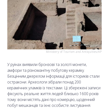
Ministery of Tourism and Antiquities/AP
У руїнах виявили бронзові та золоті монети,
амфори та різноманітну побутову кераміку.
Безцінним джерелом інформації для істориків стали
остракони. Археологи зібрали понад 200
керамічних уламків із текстами. Ці збережені записи
фіксують реальне життя людей близько 1600 років
тому: вони містять дані про комерцію, щоденний
побут мешканців та їхнє особисте листування.