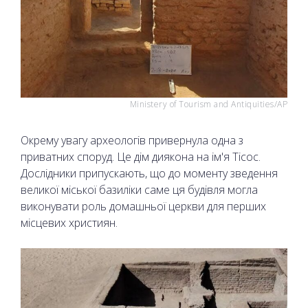
Ministery of Tourism and Antiquities/AP
Окрему увагу археологів привернула одна з
приватних споруд. Це дім диякона на ім'я Тісос.
Дослідники припускають, що до моменту зведення
великої міської базиліки саме ця будівля могла
виконувати роль домашньої церкви для перших
місцевих християн.