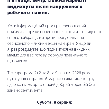
П'ятниця. Вечір. Можна нарешті
видихнути після напруженого
робочого тижня.
Коли інформаційний простір переповнений
подіями, а стрічки новин оновлюються зі швидкістю
світла, найкращі ліки проти передозування
серйозністю – якісний екшн на екрані. Якщо ви
якраз роздумуєте, що подивитися на вихідних,
маємо для вас готову формулу правильного
відпочинку.
Телепрограма 2+2 на 8 та 9 серпня 2026 року
підготувала справжній марафон для тих, хто цінує
адреналін, гумор та старий добрий мордобій без
зайвих сентиментів.
Субота, 8 серпня: