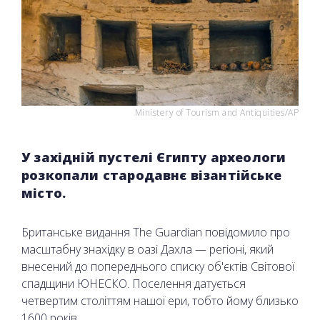
Ministery of Tourism and Antiquities/AP
У західній пустелі Єгипту археологи
розкопали стародавнє візантійське
місто.
Британське видання The Guardian повідомило про
масштабну знахідку в оазі Дахла — регіоні, який
внесений до попереднього списку об'єктів Світової
спадщини ЮНЕСКО. Поселення датується
четвертим століттям нашої ери, тобто йому близько
1600 років.