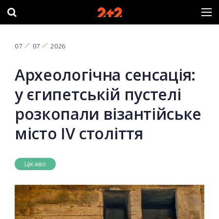
07
07
2026
Археологічна сенсація:
у єгипетській пустелі
розкопали візантійське
місто IV століття
Цікаво