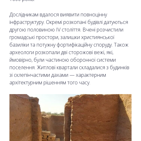
Дослідникам вдалося виявити повноцінну
інфраструктуру. Окремі розкопані будівлі датуються
другою половиною IV століття. Вчені розчистили
громадські простори, залишки християнської
базиліки та потужну фортифікаційну споруду. Також
археологи розкопали дві сторожові вежі, які,
ймовірно, були частиною оборонної системи
поселення. Житлові квартали складалися з будинків
зі склепінчастими дахами — характерним
архітектурним рішенням того часу.