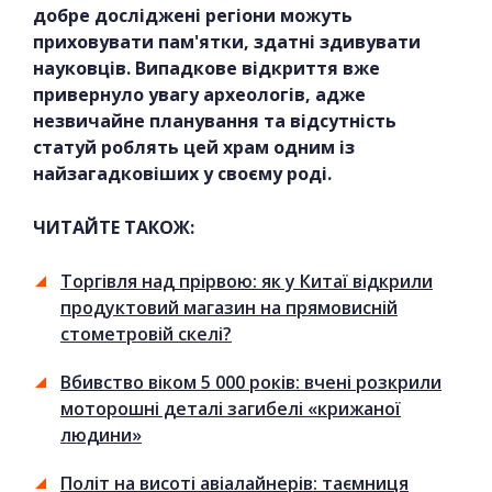
добре досліджені регіони можуть
приховувати пам'ятки, здатні здивувати
науковців. Випадкове відкриття вже
привернуло увагу археологів, адже
незвичайне планування та відсутність
статуй роблять цей храм одним із
найзагадковіших у своєму роді.
ЧИТАЙТЕ ТАКОЖ:
Торгівля над прірвою: як у Китаї відкрили
продуктовий магазин на прямовисній
стометровій скелі?
Вбивство віком 5 000 років: вчені розкрили
моторошні деталі загибелі «крижаної
людини»
Політ на висоті авіалайнерів: таємниця