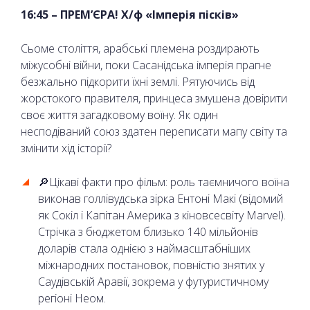
16:45 – ПРЕМ’ЄРА! Х/ф «Імперія пісків»
Сьоме століття, арабські племена роздирають
міжусобні війни, поки Сасанідська імперія прагне
безжально підкорити їхні землі. Рятуючись від
жорстокого правителя, принцеса змушена довірити
своє життя загадковому воїну. Як один
несподіваний союз здатен переписати мапу світу та
змінити хід історії?
🔎Цікаві факти про фільм: роль таємничого воїна
виконав голлівудська зірка Ентоні Макі (відомий
як Сокіл і Капітан Америка з кіновсесвіту Marvel).
Стрічка з бюджетом близько 140 мільйонів
доларів стала однією з наймасштабніших
міжнародних постановок, повністю знятих у
Саудівській Аравії, зокрема у футуристичному
регіоні Неом.