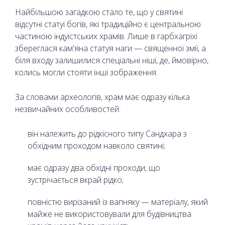
Найбільшою загадкою стало те, що у святині
відсутні статуї богів, які традиційно є центральною
частиною індуїстських храмів. Лише в гарбхагріхі
збереглася кам'яна статуя наги — священної змії, а
біля входу залишилися спеціальні ніші, де, ймовірно,
колись могли стояти інші зображення.
За словами археологів, храм має одразу кілька
незвичайних особливостей:
він належить до рідкісного типу Сандхара з
обхідним проходом навколо святині;
має одразу два обхідні проходи, що
зустрічається вкрай рідко;
повністю вирізаний із вапняку — матеріалу, який
майже не використовували для будівництва