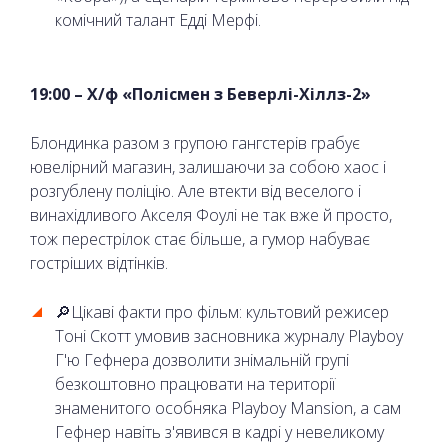
комічний талант Едді Мерфі.
19:00 – Х/ф «Полісмен з Беверлі-Хіллз-2»
Блондинка разом з групою гангстерів грабує
ювелірний магазин, залишаючи за собою хаос і
розгублену поліцію. Але втекти від веселого і
винахідливого Акселя Фоулі не так вже й просто,
тож перестрілок стає більше, а гумор набуває
гостріших відтінків.
🔎Цікаві факти про фільм: культовий режисер
Тоні Скотт умовив засновника журналу Playboy
Г'ю Гефнера дозволити знімальній групі
безкоштовно працювати на території
знаменитого особняка Playboy Mansion, а сам
Гефнер навіть з'явився в кадрі у невеликому