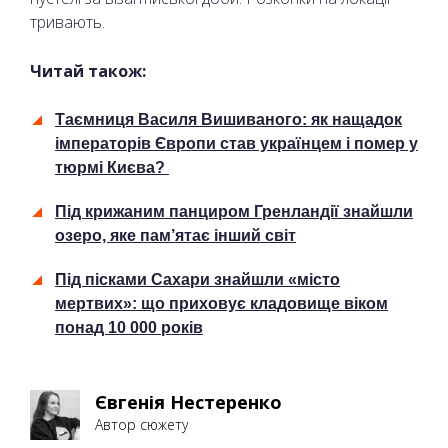
тривають.
Читай також:
Таємниця Василя Вишиваного: як нащадок
імператорів Європи став українцем і помер у
тюрмі Києва?
Під крижаним панциром Гренландії знайшли
озеро, яке пам’ятає інший світ
Під пісками Сахари знайшли «місто
мертвих»: що приховує кладовище віком
понад 10 000 років
Євгенія Нестеренко
Автор сюжету