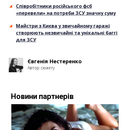
Співробітники російського фсб
«перевели» на потреби ЗСУ значну суму
Майстри з Києва у звичайному гаражі
створюють незвичайні та унікальні баггі
для ЗСУ
Євгенія Нестеренко
Автор сюжету