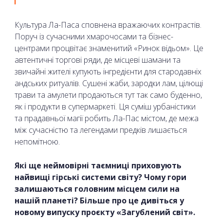
Культура Ла-Паса сповнена вражаючих контрастів.
Поруч із сучасними хмарочосами та бізнес-
центрами процвітає знаменитий «Ринок відьом». Це
автентичні торгові ряди, де місцеві шамани та
звичайні жителі купують інгредієнти для стародавніх
андських ритуалів. Сушені жаби, зародки лам, цілющі
трави та амулети продаються тут так само буденно,
як і продукти в супермаркеті. Ця суміш урбаністики
та прадавньої магії робить Ла-Пас містом, де межа
між сучасністю та легендами предків лишається
непомітною.
Які ще неймовірні таємниці приховують
найвищі гірські системи світу? Чому гори
залишаються головним місцем сили на
нашій планеті? Більше про це дивіться у
новому випуску проєкту «Загублений світ».