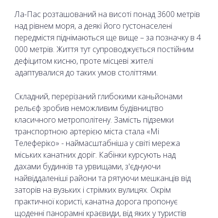
Ла-Пас розташований на висоті понад 3600 метрів
над рівнем моря, а деякі його густонаселені
передмістя піднімаються ще вище – за позначку в 4
000 метрів. Життя тут супроводжується постійним
дефіцитом кисню, проте місцеві жителі
адаптувалися до таких умов століттями.
Складний, перерізаний глибокими каньйонами
рельєф зробив неможливим будівництво
класичного метрополітену. Замість підземки
транспортною артерією міста стала «Мі
Телеферіко» - наймасштабніша у світі мережа
міських канатних доріг. Кабінки курсують над
дахами будинків та урвищами, з'єднуючи
найвіддаленіші райони та рятуючи мешканців від
заторів на вузьких і стрімких вулицях. Окрім
практичної користі, канатна дорога пропонує
щоденні панорамні краєвиди, від яких у туристів