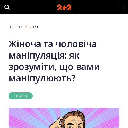
08
05
2023
Жіноча та чоловіча
маніпуляція: як
зрозуміти, що вами
маніпулюють?
Цікаво