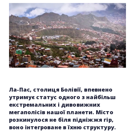
Ла-Пас, столиця Болівії, впевнено
утримує статус одного з найбільш
екстремальних і дивовижних
мегаполісів нашої планети. Місто
розкинулося не біля підніжжя гір,
воно інтегроване в їхню структуру.