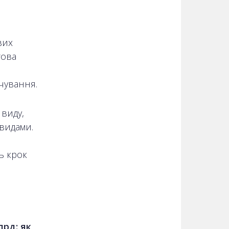
вих
гова
рчування.
виду,
видами.
ь крок
лрд: як