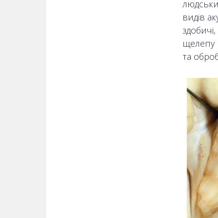
людських
видів ак
здобичі,
щелепу 
та обро