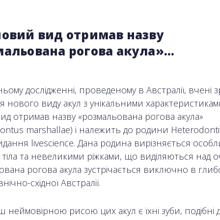
новий вид отримав назву
мальована рогова акула»…
ьому дослідженні, проведеному в Австралії, вчені 
тя нового виду акул з унікальними характеристикам
ид отримав назву «розмальована рогова акула»
ontus marshallae) і належить до родини Heterodonti
дання livescience. Дана родина вирізняється особ
тіла та невеликими ріжками, що виділяються над о
ована рогова акула зустрічається виключно в глиб
внічно-східної Австралії.
 неймовірною рисою цих акул є їхні зуби, подібні 