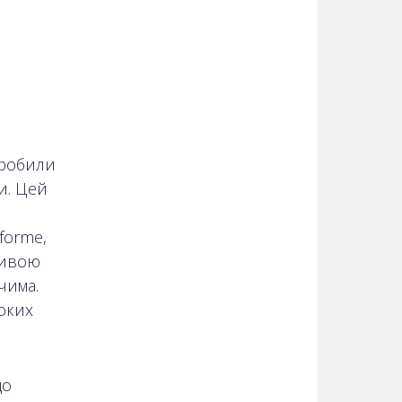
зробили
и. Цей
forme,
ливою
чима.
оких
до