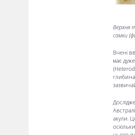
Верхня т
самки (ф
Вчені в
має дуж
(Heterod
глибинах
зазвичай
Дослідж
Австралі
акули. 
оскільк
цього в