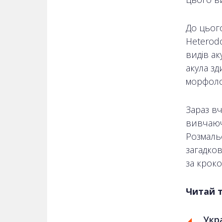
До цьог
Heterod
видів а
акула з
морфолог
Зараз в
вивчаюч
Розмаль
загадков
за кроко
Читай 
Укра