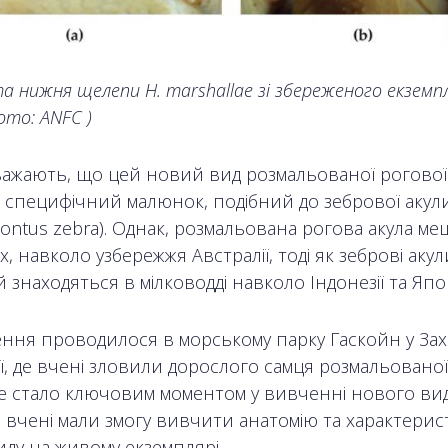
а нижня щелепи H. marshallae зі збереженого екземп
ото: ANFC )
важають, що цей новий вид розмальованої рогової
е специфічний малюнок, подібний до зебрової акул
ontus zebra). Однак, розмальована рогова акула ме
, навколо узбережжя Австралії, тоді як зеброві акул
 знаходяться в мілководді навколо Індонезії та Япон
ення проводилося в морському парку Гаскойн у Зах
ї, де вчені зловили дорослого самця розмальованої
Це стало ключовим моментом у вивченні нового вид
и вчені мали змогу вивчити анатомію та характери
иду на живому екземплярі.