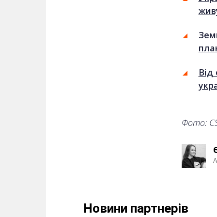
жив
Зем
пла
Від 
укра
Фото: C
А