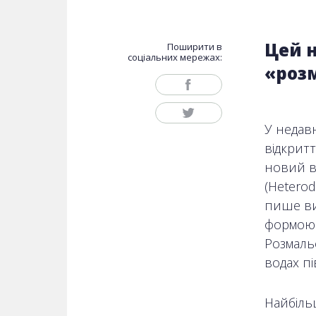
Цей 
Поширити в
соціальних мережах:
«роз
У недавн
відкрит
новий в
(Heterod
пише ви
формою 
Розмаль
водах пі
Найбільш