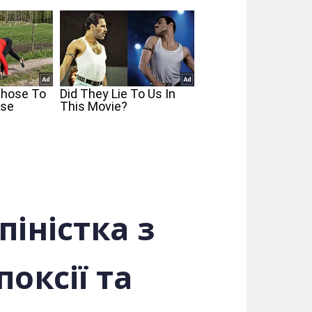
піністка з
оксії та