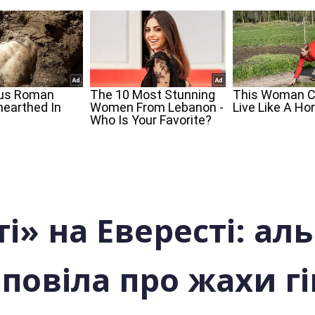
і» на Евересті: аль
повіла про жахи гіп