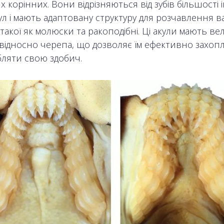
 корінних. Вони відрізняються від зубів більшості
ул і мають адаптовану структуру для розчавлення в
 такої як молюски та ракоподібні. Ці акули мають ве
відносно черепа, що дозволяє їм ефективно захоп
бляти свою здобич.