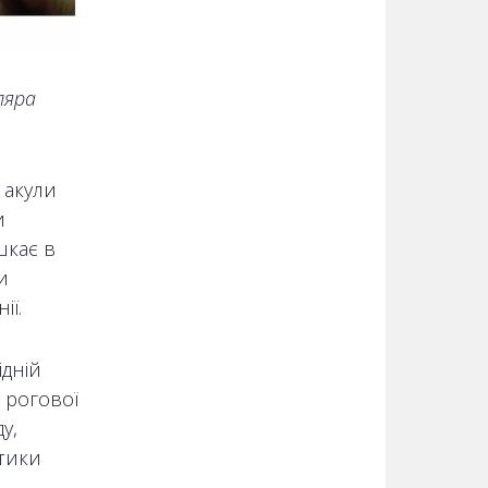
ляра
 акули
и
шкає в
и
ії.
ідній
 рогової
у,
стики