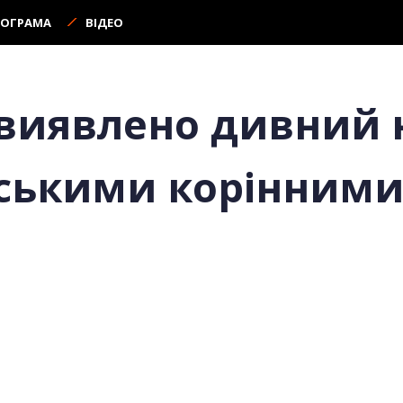
РОГРАМА
ВІДЕО
ї виявлено дивний
дськими корінним