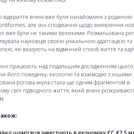
о відкриття вчені вже були ознайомлені з родиною
ontiformes, але їхні сподівання щодо виявлення но
кул вже були не такими великими. Розмальована ро
дивувала науковців своєю унікальною адаптацією та
ією, які вказують на відмінний спосіб життя та ха
чені працюють над подальшим дослідженням цього 
и його поведінку, екологію та взаємодію з іншими 
ована рогова акула стала ще одним фрагментом в
ому світі підводного життя, який вчені розкривают
м.
також:
їнці щомісяця інвестують в економіку ЄС €2,5 м