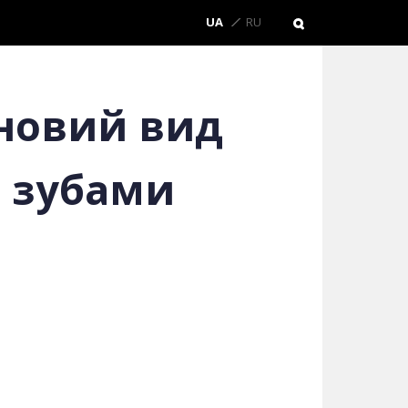
UA
RU
 новий вид
и зубами