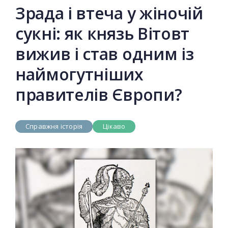
Зрада і втеча у жіночій
сукні: як князь Вітовт
вижив і став одним із
наймогутніших
правителів Європи?
Справжня історія
Цікаво