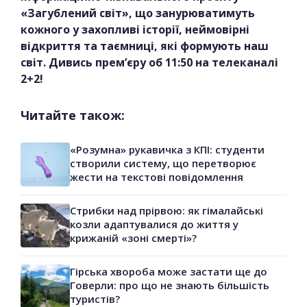
«Загублений світ», що занурюватимуть
кожного у захопливі історії, неймовірні
відкриття та таємниці, які формують наш
світ. Дивись прем’єру об 11:50 на телеканалі
2+2!
Читайте також:
«Розумна» рукавичка з КПІ: студенти
створили систему, що перетворює
жести на текстові повідомлення
Стрибки над прірвою: як гімалайські
козли адаптувалися до життя у
крижаній «зоні смерті»?
Гірська хвороба може застати ще до
Говерли: про що не знають більшість
туристів?