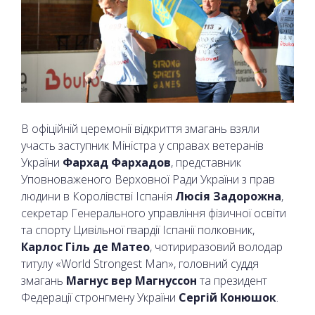
В офіційній церемонії відкриття змагань взяли
участь заступник Міністра у справах ветеранів
України
Фархад Фархадов
, представник
Уповноваженого Верховної Ради України з прав
людини в Королівстві Іспанія
Люсія Задорожна
,
секретар Генерального управління фізичної освіти
та спорту Цивільної гвардії Іспанії полковник,
Карлос Гіль де Матео
, чотириразовий володар
титулу «World Strongest Man», головний суддя
змагань
Магнус вер Магнуссон
та президент
Федерації стронгмену України
Сергій Конюшок
.