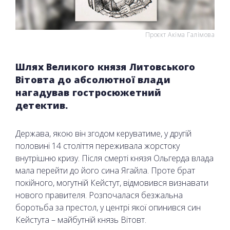
Проєкт Акіма Галімова
Шлях Великого князя Литовського
Вітовта до абсолютної влади
нагадував гостросюжетний
детектив.
Держава, якою він згодом керуватиме, у другій
половині 14 століття переживала жорстоку
внутрішню кризу. Після смерті князя Ольгерда влада
мала перейти до його сина Ягайла. Проте брат
покійного, могутній Кейстут, відмовився визнавати
нового правителя. Розпочалася безжальна
боротьба за престол, у центрі якої опинився син
Кейстута – майбутній князь Вітовт.