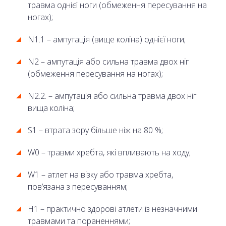
травма однієї ноги (обмеження пересування на
ногах);
N1.1 – ампутація (вище коліна) однієї ноги;
N2 – ампутація або сильна травма двох ніг
(обмеження пересування на ногах);
N2.2. – ампутація або сильна травма двох ніг
вища коліна;
S1 – втрата зору більше ніж на 80 %;
W0 – травми хребта, які впливають на ходу;
W1 – атлет на візку або травма хребта,
пов’язана з пересуванням;
H1 – практично здорові атлети із незначними
травмами та пораненнями;