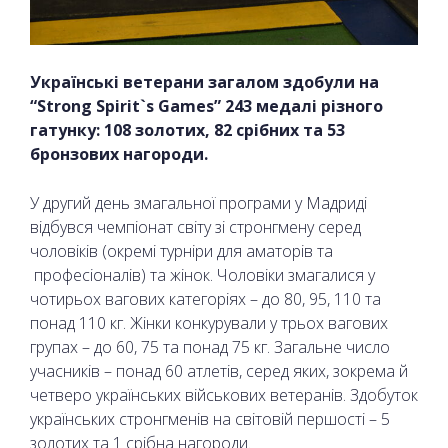
Українські ветерани загалом здобули на
“Strong Spirit`s Games” 243 медалі різного
гатунку: 108 золотих, 82 срібних та 53
бронзових нагороди.
У другий день змагальної програми у Мадриді
відбувся чемпіонат світу зі стронгмену серед
чоловіків (окремі турніри для аматорів та
професіоналів) та жінок. Чоловіки змагалися у
чотирьох вагових категоріях – до 80, 95, 110 та
понад 110 кг. Жінки конкурували у трьох вагових
групах – до 60, 75 та понад 75 кг. Загальне число
учасників – понад 60 атлетів, серед яких, зокрема й
четверо українських військових ветеранів. Здобуток
українських стронгменів на світовій першості – 5
золотих та 1 срібна нагороди.