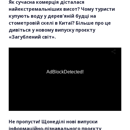
Як сучасна комерція дісталася
найекстремальніших висот? Чому туристи
купують воду у дерев'яній будці на
стометровій скелі в Китаї? Більше про це
дивіться у новому випуску проєкту
«Загублений світ».
AdBlockDetected!
Не пропусти! Щонеділі нові випуски
інформаційно-пізнавального проєкту