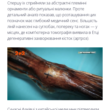
Спершу їх сприйняли за абстрактні племінні
орнаменти або ритуальні малюнки. Проте
детальний аналіз показав, що розташування цих
позначок має глибокий медичний сенс. Більшість
ліній нанесені на суглобах, попереку та ногах — у
місцях, де комп'ютерна томографія виявила в Етці
дегенеративні захворювання кісток (артроз).
Сучасні фахівці з китайської медицини підтвердили,