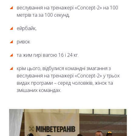
веслування на тренажері «Concept-2» на 100
метрів та за 100 секунд,
ейрбайк,
ривок
та жим гирі вагою 16 і 24 кг.
крім цього, відбулися командні змагання з
веслування на тренажері «Concept-2» у трьох
видах програми – серед чоловіків, жінок та
змішаних командах.