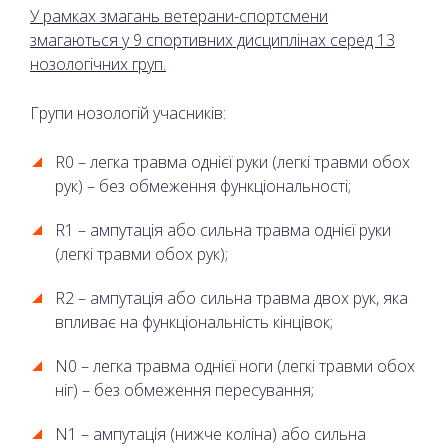
У рамках змагань ветерани-спортсмени
змагаються у 9 спортивних дисциплінах серед 13
нозологічних груп.
Групи нозологій учасників:
R0 – легка травма однієї руки (легкі травми обох
рук) – без обмеження функціональності;
R1 – ампутація або сильна травма однієї руки
(легкі травми обох рук);
R2 – ампутація або сильна травма двох рук, яка
впливає на функціональність кінцівок;
N0 – легка травма однієї ноги (легкі травми обох
ніг) – без обмеження пересування;
N1 – ампутація (нижче коліна) або сильна