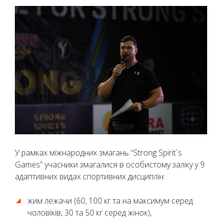
У рамках міжнародних змагань “Strong Spirit`s
Games” учасники змагалися в особистому заліку у 9
адаптивних видах спортивних дисциплін:
жим лежачи (60, 100 кг та на максимум серед
чоловіків, 30 та 50 кг серед жінок),