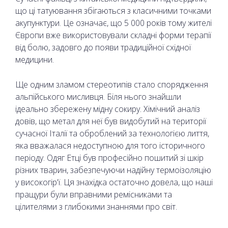
що ці татуювання збігаються з класичними точками
акупунктури. Це означає, що 5 000 років тому жителі
Європи вже використовували складні форми терапії
від болю, задовго до появи традиційної східної
медицини.
Ще одним зламом стереотипів стало спорядження
альпійського мисливця. Біля нього знайшли
ідеально збережену мідну сокиру. Хімічний аналіз
довів, що метал для неї був видобутий на території
сучасної Італії та оброблений за технологією лиття,
яка вважалася недоступною для того історичного
періоду. Одяг Етці був професійно пошитий зі шкір
різних тварин, забезпечуючи надійну термоізоляцію
у високогір'ї. Ця знахідка остаточно довела, що наші
пращури були вправними ремісниками та
цілителями з глибокими знаннями про світ.