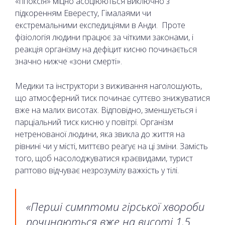
«гіпоксія» міцно асоціюються виключно з
підкоренням Евересту, Гімалаями чи
екстремальними експедиціями в Анди. Проте
фізіологія людини працює за чіткими законами, і
реакція організму на дефіцит кисню починається
значно нижче «зони смерті».
Медики та інструктори з виживання наголошують,
що атмосферний тиск починає суттєво знижуватися
вже на малих висотах. Відповідно, зменшується і
парціальний тиск кисню у повітрі. Організм
нетренованої людини, яка звикла до життя на
рівнині чи у місті, миттєво реагує на ці зміни. Замість
того, щоб насолоджуватися краєвидами, турист
раптово відчуває незрозумілу важкість у тілі.
«Перші симптоми гірської хвороби
починаються вже на висоті 1,5