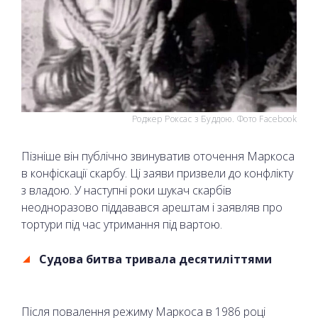
Роджер Роксас з Буддою. Фото Facebook
Пізніше він публічно звинуватив оточення Маркоса
в конфіскації скарбу. Ці заяви призвели до конфлікту
з владою. У наступні роки шукач скарбів
неодноразово піддавався арештам і заявляв про
тортури під час утримання під вартою.
Судова битва тривала десятиліттями
Після повалення режиму Маркоса в 1986 році