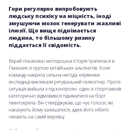
Гори регулярно випробовують
людську психіку на міцність, іноді
змушуючи мозок генерувати жахливі
ілюзії. Що вище піднімається
людина, то більшому ризику
піддається її свідомість.
Вкрай показова і моторошна історія трапилася в
Гімалаях із групою китайських альпіністів. Коли
команду накрила сильна негода, керівники
експедиції викликали рятувальний гелікоптер. Проте
ситуація вийшла з-під контролю: один зі спортсменів
категорично відмовився підніматися на борт
гвинтокрила. Він стверджував, що чує голоси, які
наказують йому залишатися, адже його нібито
чекають на самій верхівці.