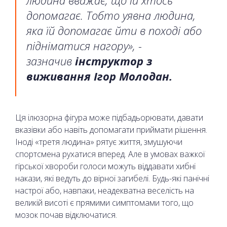
допомагає. Тобто уявна людина,
яка їй допомагає йти в поході або
підніматися нагору», -
зазначив
інструктор з
виживання Ігор Молодан.
Ця ілюзорна фігура може підбадьорювати, давати
вказівки або навіть допомагати приймати рішення.
Іноді «третя людина» рятує життя, змушуючи
спортсмена рухатися вперед. Але в умовах важкої
гірської хвороби голоси можуть віддавати хибні
накази, які ведуть до вірної загибелі. Будь-які панічні
настрої або, навпаки, неадекватна веселість на
великій висоті є прямими симптомами того, що
мозок почав відключатися.