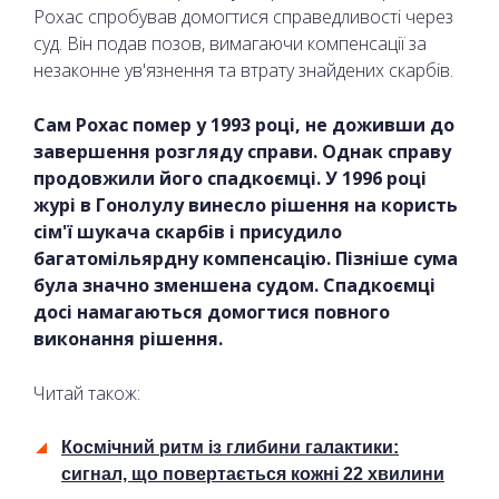
Рохас спробував домогтися справедливості через
суд. Він подав позов, вимагаючи компенсації за
незаконне ув'язнення та втрату знайдених скарбів.
Сам Рохас помер у 1993 році, не доживши до
завершення розгляду справи. Однак справу
продовжили його спадкоємці. У 1996 році
журі в Гонолулу винесло рішення на користь
сім'ї шукача скарбів і присудило
багатомільярдну компенсацію. Пізніше сума
була значно зменшена судом. Спадкоємці
досі намагаються домогтися повного
виконання рішення.
Читай також:
Космічний ритм із глибини галактики:
сигнал, що повертається кожні 22 хвилини