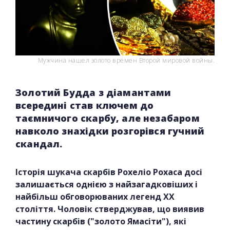
Мужчина нашел золото времен Второй мировой войны.
Коллаж Главред, фото скриншот с YouTube
Золотий Будда з діамантами
всередині став ключем до
таємничого скарбу, але незабаром
навколо знахідки розгорівся гучний
скандал.
Історія шукача скарбів Рохеліо Рохаса досі
залишається однією з найзагадковіших і
найбільш обговорюваних легенд XX
століття. Чоловік стверджував, що виявив
частину скарбів ("золото Ямасіти"), які