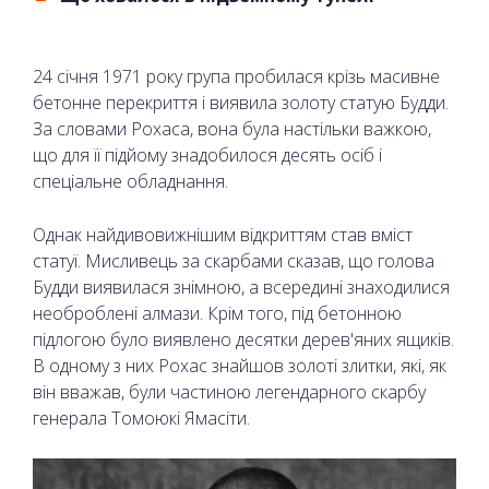
24 січня 1971 року група пробилася крізь масивне
бетонне перекриття і виявила золоту статую Будди.
За словами Рохаса, вона була настільки важкою,
що для її підйому знадобилося десять осіб і
спеціальне обладнання.
Однак найдивовижнішим відкриттям став вміст
статуї. Мисливець за скарбами сказав, що голова
Будди виявилася знімною, а всередині знаходилися
необроблені алмази. Крім того, під бетонною
підлогою було виявлено десятки дерев'яних ящиків.
В одному з них Рохас знайшов золоті злитки, які, як
він вважав, були частиною легендарного скарбу
генерала Томоюкі Ямасіти.