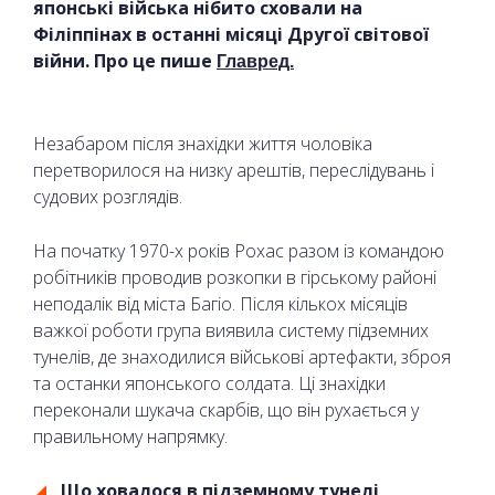
японські війська нібито сховали на
Філіппінах в останні місяці Другої світової
війни. Про це пише
Главред.
Незабаром після знахідки життя чоловіка
перетворилося на низку арештів, переслідувань і
судових розглядів.
На початку 1970-х років Рохас разом із командою
робітників проводив розкопки в гірському районі
неподалік від міста Багіо. Після кількох місяців
важкої роботи група виявила систему підземних
тунелів, де знаходилися військові артефакти, зброя
та останки японського солдата. Ці знахідки
переконали шукача скарбів, що він рухається у
правильному напрямку.
Що ховалося в підземному тунелі