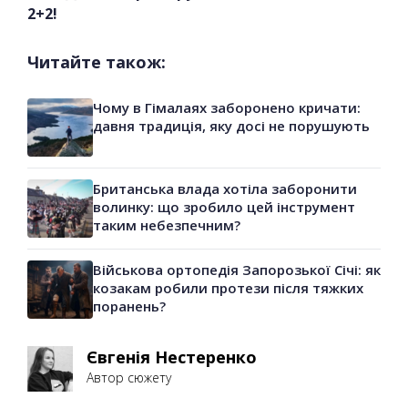
2+2!
Читайте також:
Чому в Гімалаях заборонено кричати:
давня традиція, яку досі не порушують
Британська влада хотіла заборонити
волинку: що зробило цей інструмент
таким небезпечним?
Військова ортопедія Запорозької Січі: як
козакам робили протези після тяжких
поранень?
Євгенія Нестеренко
Автор сюжету