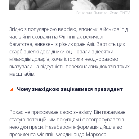
Генерал Ямасіта. Фото CNTV
Згідно з популярною версією, японські військові під
час війни сховали на Філіппінах величезні
багатства, вивезені з різних країн Азії. Вартість цих
скарбів деякі дослідники оцінювали в десятки
мільярдів доларів, хоча історики неодноразово
вказували на відсутність переконливих доказів таких
масштабів.
Чому знахідкою зацікавився президент
Рохас не приховував свою знахідку. Він показував
статую потенційним покупцям і фотографувався з
нею для преси. Незабаром інформація дійшла до
президента Філіппін Фердинанда Маркоса.