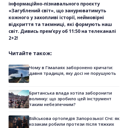
інформаційно-пізнавального проєкту
«Загублений світ», що занурюватимуть
кожного у захопливі історії, неймовірні
відкриття та таємниці, які формують наш
світ. Дивись прем’єру об 11:50 на телеканалі
2+2!
Читайте також:
Чому в Гімалаях заборонено кричати:
давня традиція, яку досі не порушують
Британська влада хотіла заборонити
волинку: що зробило цей інструмент
таким небезпечним?
Військова ортопедія Запорозької Січі: як
козакам робили протези після тяжких