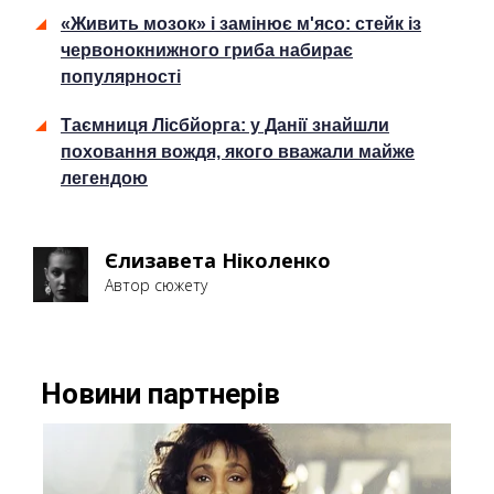
«Живить мозок» і замінює м'ясо: стейк із
червонокнижного гриба набирає
популярності
Таємниця Лісбйорга: у Данії знайшли
поховання вождя, якого вважали майже
легендою
Єлизавета Ніколенко
Автор сюжету