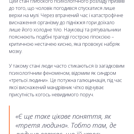
Цей стан глибокого психологічного розладу призвів
до того, що чоловік погодився спускатися лише
верхи на мулі. Через втрачений час і катастрофічне
виснаження організму до підніжжя гори доїхало
лише його холодне тіло. Науковці та рятувальники
пояснюють подібні трагедії гострою гіпоксією –
критичною нестачею кисню, яка провокує набряк
мозку.
У такому стані люди часто стикаються із загадковим
психологічним феноменом, відомим як синдром
«третьої людини». Це потужна галюцинація, під час
якої виснажений мандрівник чітко відчуває
присутність когось невидимого поруч.
«Є ще таке цікаве поняття, як
«третя людина». Тобто там, де
людина вважає, що їй хтось