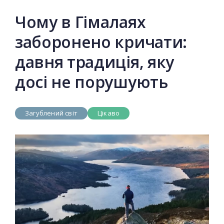
Чому в Гімалаях
заборонено кричати:
давня традиція, яку
досі не порушують
Загублений світ
Цікаво