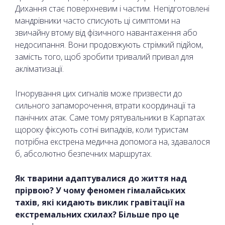
Дихання стає поверхневим і частим. Непідготовлені
мандрівники часто списують ці симптоми на
звичайну втому від фізичного навантаження або
недосипання. Вони продовжують стрімкий підйом,
замість того, щоб зробити тривалий привал для
акліматизації.
Ігнорування цих сигналів може призвести до
сильного запаморочення, втрати координації та
панічних атак. Саме тому рятувальники в Карпатах
щороку фіксують сотні випадків, коли туристам
потрібна екстрена медична допомога на, здавалося
б, абсолютно безпечних маршрутах.
Як тварини адаптувалися до життя над
прірвою? У чому феномен гімалайських
тахів, які кидають виклик гравітації на
екстремальних схилах? Більше про це