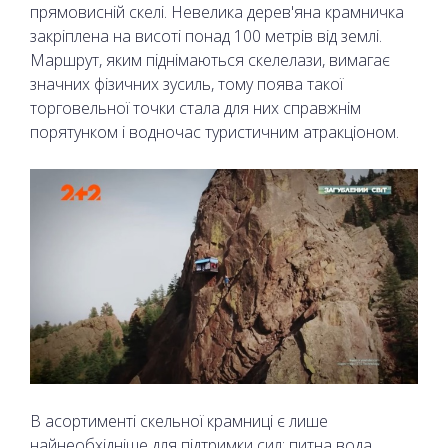
прямовисній скелі. Невелика дерев'яна крамничка
закріплена на висоті понад 100 метрів від землі.
Маршрут, яким піднімаються скелелази, вимагає
значних фізичних зусиль, тому поява такої
торговельної точки стала для них справжнім
порятунком і водночас туристичним атракціоном.
В асортименті скельної крамниці є лише
найнеобхідніше для підтримки сил: питна вода,