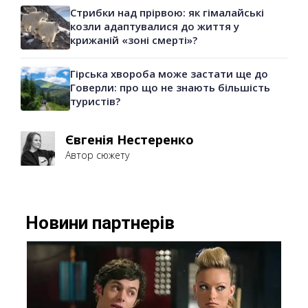
Стрибки над прірвою: як гімалайські
козли адаптувалися до життя у
крижаній «зоні смерті»?
Гірська хвороба може застати ще до
Говерли: про що не знають більшість
туристів?
Євгенія Нестеренко
Автор сюжету