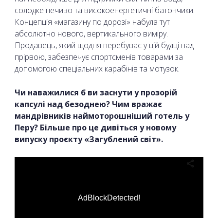
солодке печиво та високоенергетичні батончики.
Концепція «магазину по дорозі» набула тут
абсолютно нового, вертикального виміру.
Продавець, який щодня перебуває у цій будці над
прірвою, забезпечує спортсменів товарами за
допомогою спеціальних карабінів та мотузок.
Чи наважилися б ви заснути у прозорій
капсулі над безоднею? Чим вражає
мандрівників наймоторошніший готель у
Перу? Більше про це дивіться у новому
випуску проєкту «Загублений світ».
AdBlockDetected!