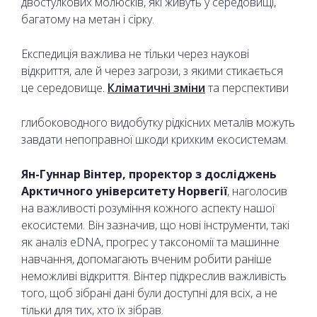
двостулкових молюсків, які живуть у середовищі,
багатому на метан і сірку.
Експедиція важлива не тільки через наукові
відкриття, але й через загрози, з якими стикається
це середовище.
Кліматичні зміни
та перспективи
глибоководного видобутку рідкісних металів можуть
завдати непоправної шкоди крихким екосистемам.
Ян-Гуннар Вінтер, проректор з досліджень
Арктичного університету Норвегії
, наголосив
на важливості розуміння кожного аспекту нашої
екосистеми. Він зазначив, що нові інструменти, такі
як аналіз eDNA, прогрес у таксономії та машинне
навчання, допомагають вченим робити раніше
неможливі відкриття. Вінтер підкреслив важливість
того, щоб зібрані дані були доступні для всіх, а не
тільки для тих, хто їх зібрав.