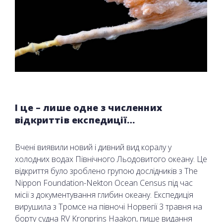
І це – лише одне з численних
відкриттів експедиції…
Вчені виявили новий і дивний вид коралу у
холодних водах Північного Льодовитого океану. Це
відкриття було зроблено групою дослідників з The
Nippon Foundation-Nekton Ocean Census під час
місії з документування глибин океану. Експедиція
вирушила з Тромсе на півночі Норвегії 3 травня на
борту судна RV Kronprins Haakon, пише видання