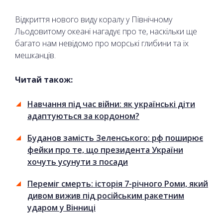
Відкриття нового виду коралу у Північному
Льодовитому океані нагадує про те, наскільки ще
багато нам невідомо про морські глибини та їх
мешканців.
Читай також:
Навчання під час війни: як українські діти
адаптуються за кордоном?
Буданов замість Зеленського: рф поширює
фейки про те, що президента України
хочуть усунути з посади
Переміг смерть: історія 7-річного Роми, який
дивом вижив під російським ракетним
ударом у Вінниці