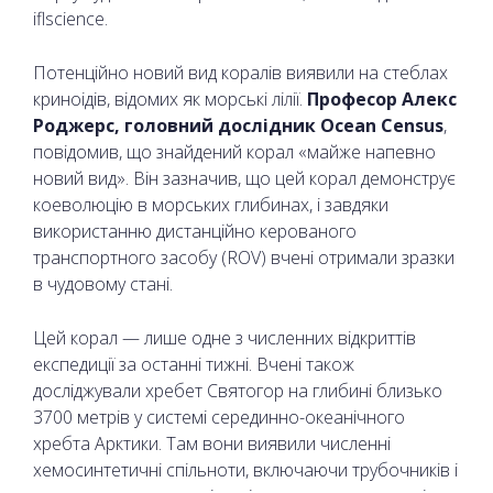
iflscience.
Потенційно новий вид коралів виявили на стеблах
криноідів, відомих як морські лілії.
Професор Алекс
Роджерс, головний дослідник Ocean Census
,
повідомив, що знайдений корал «майже напевно
новий вид». Він зазначив, що цей корал демонструє
коеволюцію в морських глибинах, і завдяки
використанню дистанційно керованого
транспортного засобу (ROV) вчені отримали зразки
в чудовому стані.
Цей корал — лише одне з численних відкриттів
експедиції за останні тижні. Вчені також
досліджували хребет Святогор на глибині близько
3700 метрів у системі серединно-океанічного
хребта Арктики. Там вони виявили численні
хемосинтетичні спільноти, включаючи трубочників і