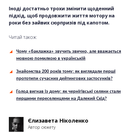
Іноді достатньо трохи змінити щоденний
підхід, щоб продовжити життя мотору на
роки без зайвих сюрпризів під капотом.
Читай також:
Чому «баклажка» звучить звично, але вважається
мовною помилкою в українській
Знайомства 200 років тому: як виглядали перші
прототипи сучасних дейтингових застосунків?
Голод вигнав із дому: як чернігівські селяни стали
першими переселенцями на Далекий Схід?
Єлизавета Ніколенко
Автор сюжету