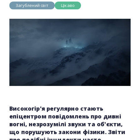
Загублений світ
Цікаво
Високогір'я регулярно стають
епіцентром повідомлень про дивні
вогні, незрозумілі звуки та об'єкти,
що порушують закони фізики. Звіти
про подібні інциденти часто