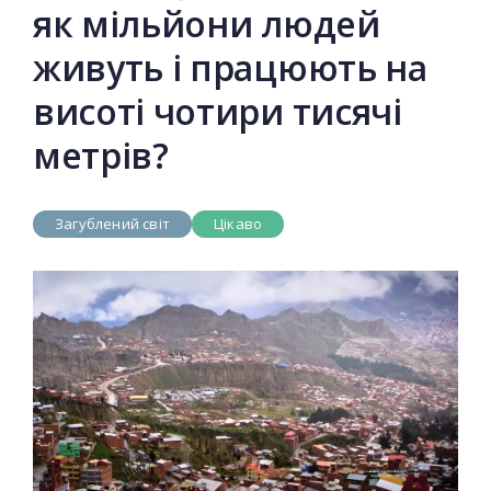
як мільйони людей
живуть і працюють на
висоті чотири тисячі
метрів?
Загублений світ
Цікаво