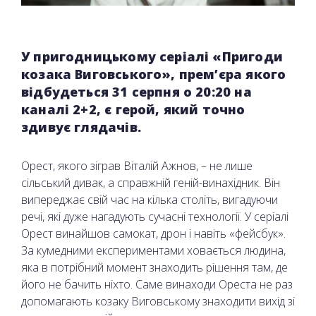
У пригодницькому серіалі «Пригоди
козака Виговського», прем’єра якого
відбудеться 31 серпня о 20:20 на
каналі 2+2, є герой, який точно
здивує глядачів.
Орест, якого зіграв Віталій Ажнов, – не лише
сільський дивак, а справжній геній-винахідник. Він
випереджає свій час на кілька століть, вигадуючи
речі, які дуже нагадують сучасні технології. У серіалі
Орест винайшов самокат, дрон і навіть «фейсбук».
За кумедними експериментами ховається людина,
яка в потрібний момент знаходить рішення там, де
його не бачить ніхто. Саме винаходи Ореста не раз
допомагають козаку Виговському знаходити вихід зі