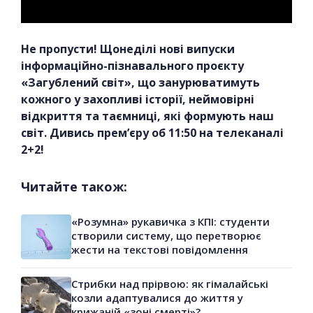
Не пропусти! Щонеділі нові випуски
інформаційно-пізнавального проєкту
«Загублений світ», що занурюватимуть
кожного у захопливі історії, неймовірні
відкриття та таємниці, які формують наш
світ. Дивись прем’єру об 11:50 на телеканалі
2+2!
Читайте також:
«Розумна» рукавичка з КПІ: студенти
створили систему, що перетворює
жести на текстові повідомлення
Стрибки над прірвою: як гімалайські
козли адаптувалися до життя у
крижаній «зоні смерті»?