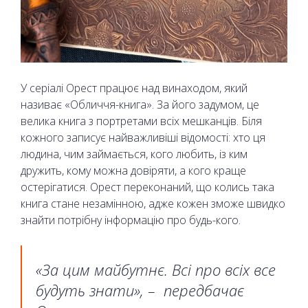
У серіалі Орест працює над винаходом, який
називає «Обличчя-книга». За його задумом, це
велика книга з портретами всіх мешканців. Біля
кожного записує найважливіші відомості: хто ця
людина, чим займається, кого любить, із ким
дружить, кому можна довіряти, а кого краще
остерігатися. Орест переконаний, що колись така
книга стане незамінною, адже кожен зможе швидко
знайти потрібну інформацію про будь-кого.
«За цим майбутнє. Всі про всіх все
будуть знати», – передбачає