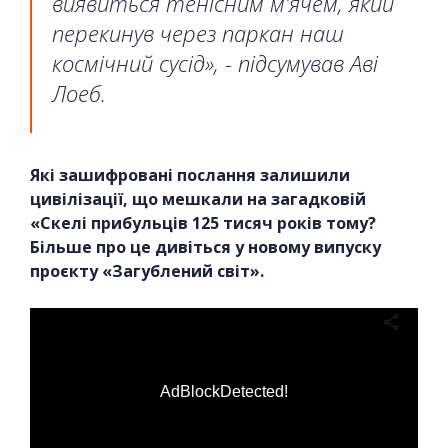
виявиться тенісним м'ячем, який
перекинув через паркан наш
космічний сусід», - підсумував Аві
Лоеб.
Які зашифровані послання залишили
цивілізації, що мешкали на загадковій
«Скелі прибульців 125 тисяч років тому?
Більше про це дивіться у новому випуску
проєкту «Загублений світ».
AdBlockDetected!