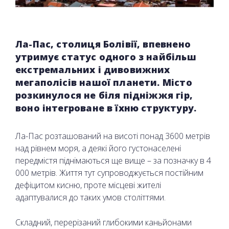
Ла-Пас, столиця Болівії, впевнено
утримує статус одного з найбільш
екстремальних і дивовижних
мегаполісів нашої планети. Місто
розкинулося не біля підніжжя гір,
воно інтегроване в їхню структуру.
Ла-Пас розташований на висоті понад 3600 метрів
над рівнем моря, а деякі його густонаселені
передмістя піднімаються ще вище – за позначку в 4
000 метрів. Життя тут супроводжується постійним
дефіцитом кисню, проте місцеві жителі
адаптувалися до таких умов століттями.
Складний, перерізаний глибокими каньйонами