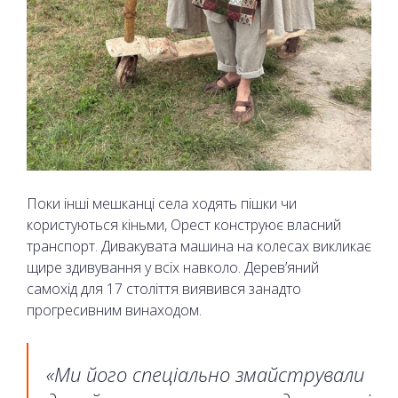
Поки інші мешканці села ходять пішки чи
користуються кіньми, Орест конструює власний
транспорт. Дивакувата машина на колесах викликає
щире здивування у всіх навколо. Дерев’яний
самохід для 17 століття виявився занадто
прогресивним винаходом.
«Ми його спеціально змайстрували