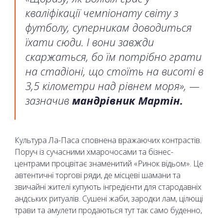
кваліфікації чемпіонату світу з
футболу, суперникам доводиться
їхати сюди. І вони завжди
скаржаться, бо їм потрібно грати
на стадіоні, що стоїть на висоті в
3,5 кілометри над рівнем моря», —
зазначив
мандрівник Мартін.
Культура Ла-Паса сповнена вражаючих контрастів.
Поруч із сучасними хмарочосами та бізнес-
центрами процвітає знаменитий «Ринок відьом». Це
автентичні торгові ряди, де місцеві шамани та
звичайні жителі купують інгредієнти для стародавніх
андських ритуалів. Сушені жаби, зародки лам, цілющі
трави та амулети продаються тут так само буденно,