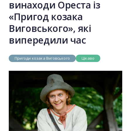
винаходи Ореста із
«Пригод козака
Виговського», які
випередили час
Пригоди козака Виговського
Цікаво