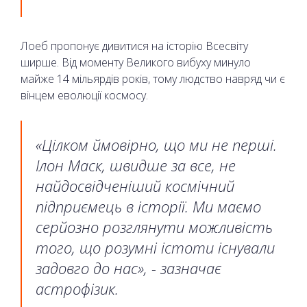
Лоеб пропонує дивитися на історію Всесвіту
ширше. Від моменту Великого вибуху минуло
майже 14 мільярдів років, тому людство навряд чи є
вінцем еволюції космосу.
«Цілком ймовірно, що ми не перші.
Ілон Маск, швидше за все, не
найдосвідченіший космічний
підприємець в історії. Ми маємо
серйозно розглянути можливість
того, що розумні істоти існували
задовго до нас», - зазначає
астрофізик.