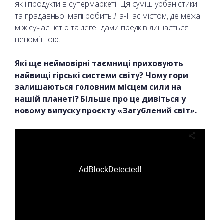
як і продукти в супермаркеті. Ця суміш урбаністики
та прадавньої магії робить Ла-Пас містом, де межа
між сучасністю та легендами предків лишається
непомітною.
Які ще неймовірні таємниці приховують
найвищі гірські системи світу? Чому гори
залишаються головним місцем сили на
нашій планеті? Більше про це дивіться у
новому випуску проєкту «Загублений світ».
AdBlockDetected!