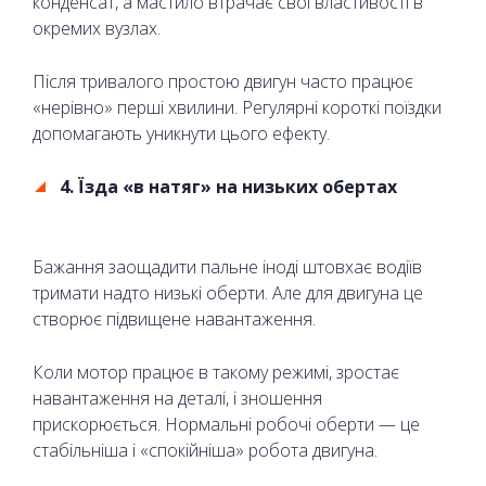
конденсат, а мастило втрачає свої властивості в
окремих вузлах.
Після тривалого простою двигун часто працює
«нерівно» перші хвилини. Регулярні короткі поїздки
допомагають уникнути цього ефекту.
4. Їзда «в натяг» на низьких обертах
Бажання заощадити пальне іноді штовхає водіїв
тримати надто низькі оберти. Але для двигуна це
створює підвищене навантаження.
Коли мотор працює в такому режимі, зростає
навантаження на деталі, і зношення
прискорюється. Нормальні робочі оберти — це
стабільніша і «спокійніша» робота двигуна.