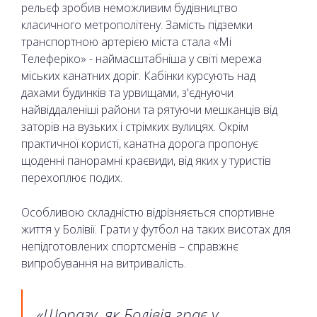
рельєф зробив неможливим будівництво
класичного метрополітену. Замість підземки
транспортною артерією міста стала «Мі
Телеферіко» - наймасштабніша у світі мережа
міських канатних доріг. Кабінки курсують над
дахами будинків та урвищами, з'єднуючи
найвіддаленіші райони та рятуючи мешканців від
заторів на вузьких і стрімких вулицях. Окрім
практичної користі, канатна дорога пропонує
щоденні панорамні краєвиди, від яких у туристів
перехоплює подих.
Особливою складністю відрізняється спортивне
життя у Болівії. Грати у футбол на таких висотах для
непідготовлених спортсменів – справжнє
випробування на витривалість.
«Щоразу, як Болівія грає у