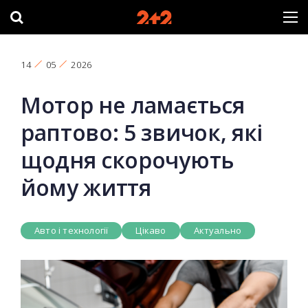
14
05
2026
Мотор не ламається
раптово: 5 звичок, які
щодня скорочують
йому життя
Авто і технології
Цікаво
Актуально