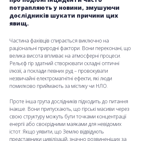
потрапляють у новини, змушуючи
дослідників шукати причини цих
явищ.
Частина фахівців спирається виключно на
раціональні природні фактори. Вони переконані, що
велика висота впливає на атмосферні процеси.
Рельєф гір здатний створювати складні оптичні
ілюзії, а поклади певних руд – провокувати
незвичайні електромагнітні ефекти, які люди
помилково приймають за містику чи НЛО.
Проте інша група дослідників підходить до питання
інакше. Вони припускають, що гірські масиви через
свою структуру можуть бути точками концентрації
енергії або своєрідними маяками для невідомих
істот. Якщо уявити, що Землю відвідують
представники цивілізацій, значно розвиненіших за