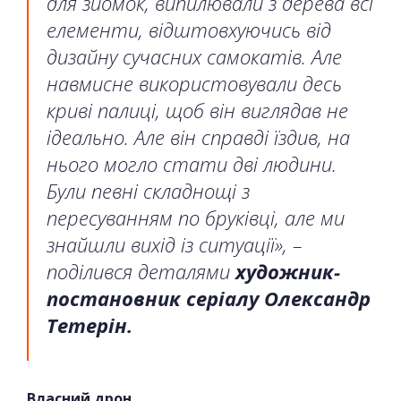
для зйомок, випилювали з дерева всі
елементи, відштовхуючись від
дизайну сучасних самокатів. Але
навмисне використовували десь
криві палиці, щоб він виглядав не
ідеально. Але він справді їздив, на
нього могло стати дві людини.
Були певні складнощі з
пересуванням по бруківці, але ми
знайшли вихід із ситуації», –
поділився деталями
художник-
постановник серіалу Олександр
Тетерін.
Власний дрон