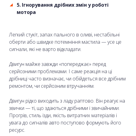
5. Ігнорування дрібних змін у роботі
мотора
Легкий стукіт, запах пального в оливі, нестабільні
оберти або швидке потемніння мастила — усе це
сигнали, які не варто відкладати.
Двигун майже завжди «попереджає» перед
серйозними проблемами. І саме реакція на ці
дрібниці часто визначає, чи обійдеться все дрібним
ремонтом, чи серйозним втручанням.
Двигун рідко виходить з ладу раптово. Він реагує на
звички — ті, що здаються дрібними і звичайними.
Прогрів, стиль їзди, якість витратних матеріалів і
увага до сигналів авто поступово формують його
ресурс.