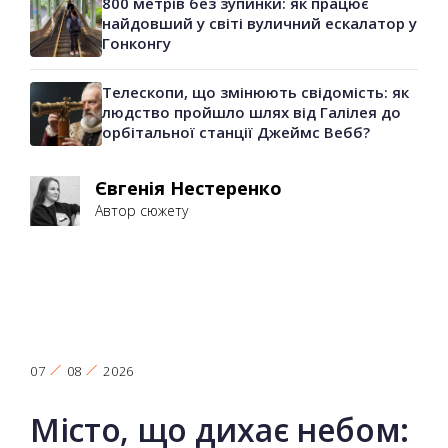
800 метрів без зупинки: як працює
найдовший у світі вуличний ескалатор у
Гонконгу
Телескопи, що змінюють свідомість: як
людство пройшло шлях від Галілея до
орбітальної станції Джеймс Вебб?
Євгенія Нестеренко
Автор сюжету
07
08
2026
Місто, що дихає небом: