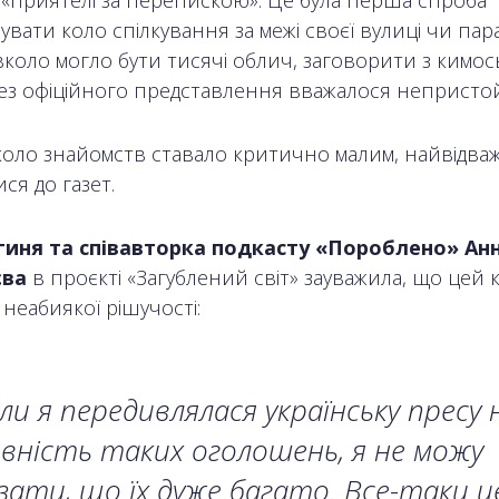
вати коло спілкування за межі своєї вулиці чи параф
вколо могло бути тисячі облич, заговорити з кимос
без офіційного представлення вважалося непристо
коло знайомств ставало критично малим, найвідваж
ся до газет.
иня та співавторка подкасту «Пороблено» Ан
єва
в проєкті «Загублений світ» зауважила, що цей 
неабиякої рішучості:
ли я передивлялася українську пресу 
вність таких оголошень, я не можу
зати, що їх дуже багато. Все-таки ц