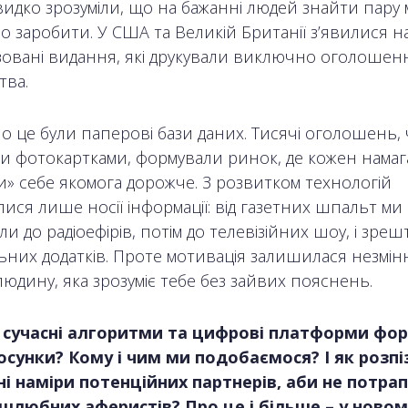
видко зрозуміли, що на бажанні людей знайти пару
 заробити. У США та Великій Британії з’явилися н
ізовані видання, які друкували виключно оголошен
тва.
о це були паперові бази даних. Тисячі оголошень, 
и фотокартками, формували ринок, де кожен намаг
и» себе якомога дорожче. З розвитком технологій
ися лише носії інформації: від газетних шпальт ми
 до радіоефірів, потім до телевізійних шоу, і зре
льних додатків. Проте мотивація залишилася незмі
юдину, яка зрозуміє тебе без зайвих пояснень.
е сучасні алгоритми та цифрові платформи фо
осунки? Кому і чим ми подобаємося? І як розпі
і наміри потенційних партнерів, аби не потра
шлюбних аферистів? Про це і більше – у новом