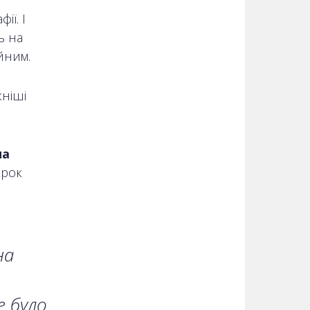
ії. І
ь на
йним.
ніші
на
крок
на
е було