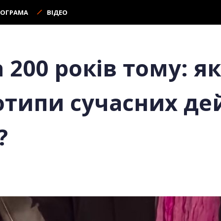
РОГРАМА
ВІДЕО
200 років тому: я
отипи сучасних де
?