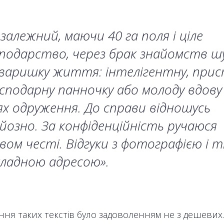
залежний, маючи 40 га поля і ціле
подарство, через брак знайомств ш
аришку життя: інтелігентну, прис
осподарну панночку або молоду вдову
ях одруження. До справи відношусь
йозно. За конфіденційність ручаюся
вом честі. Відгуки з фотографією і т
ладною адресою».
ня таких текстів було задоволенням не з дешевих. 