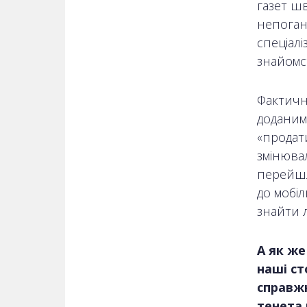
газет ш
непогано
спеціал
знайомс
Фактичн
доданим
«продат
змінювал
перейшли
до мобі
знайти л
А як ж
наші ст
справжн
тенета 