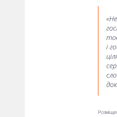
«Не
гос
тов
і г
ціл
сер
сло
док
Розміщен