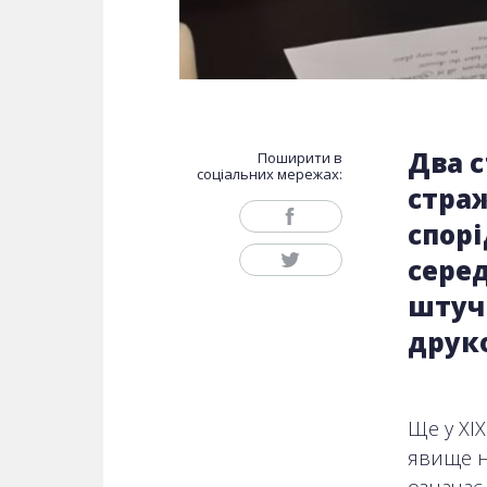
Два с
Поширити в
соціальних мережах:
стра
спорі
серед
штуч
друко
Ще у XIX
явище на
означає