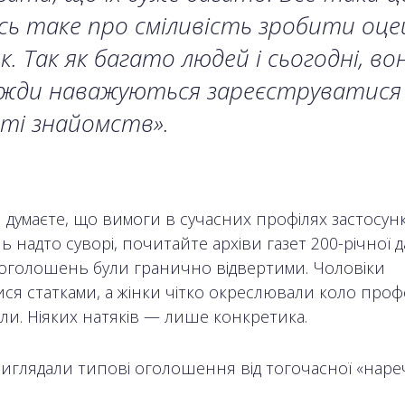
ь таке про сміливість зробити оце
к. Так як багато людей і сьогодні, во
вжди наважуються зареєструватися
ті знайомств».
 думаєте, що вимоги в сучасних профілях застосунк
 надто суворі, почитайте архіви газет 200-річної 
оголошень були гранично відвертими. Чоловіки
ся статками, а жінки чітко окреслювали коло профес
или. Ніяких натяків — лише конкретика.
виглядали типові оголошення від тогочасної «нареч