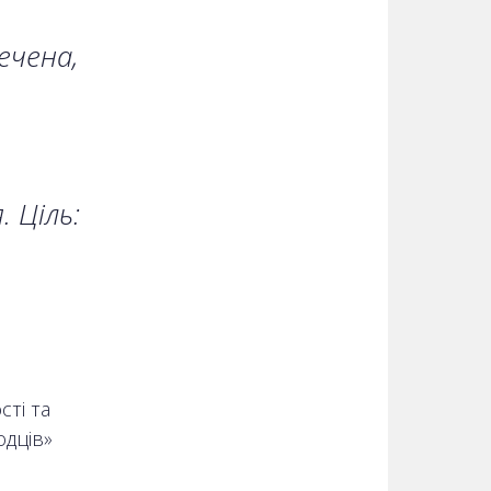
ечена,
 Ціль:
сті та
одців»