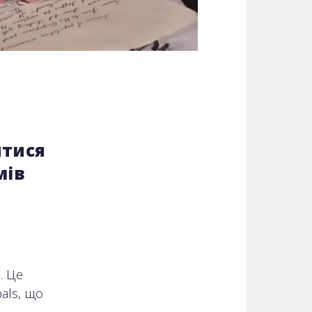
итися
мів
. Це
als, що