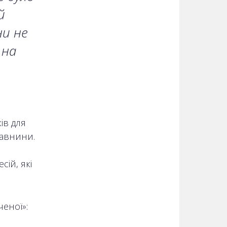
й
ни не
 на
ів для
давнини.
ій, які
еної»: