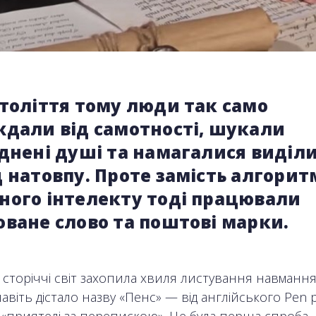
толіття тому люди так само
ждали від самотності, шукали
днені душі та намагалися виділ
 натовпу. Проте замість алгорит
ного інтелекту тоді працювали
ване слово та поштові марки.
 сторіччі світ захопила хвиля листування навмання
віть дістало назву «Пенс» — від англійського Pen p
 «приятелі за перепискою». Це була перша спроба