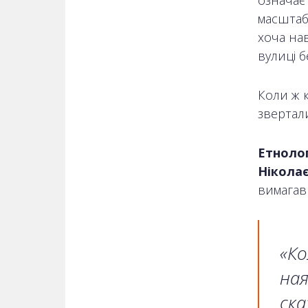
масштабу
хоча на
вулиці 
Коли ж 
звертали
Етнолог
Нікола
вимагав 
«Ко
ная
ска