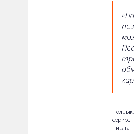
«Па
поз
мож
Пер
тре
обм
хар
Чоловіки
серйозно
писав: