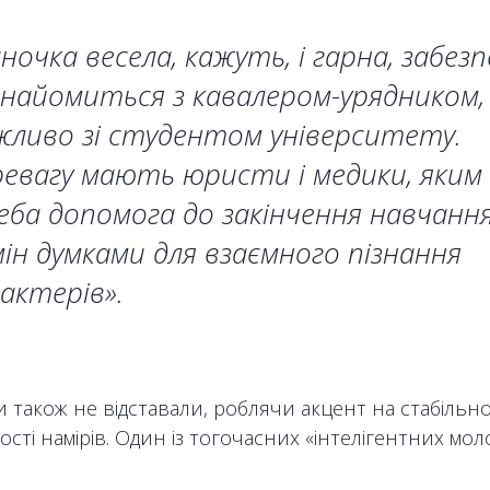
ночка весела, кажуть, і гарна, забезп
найомиться з кавалером-урядником,
ливо зі студентом університету.
евагу мають юристи і медики, яким
ба допомога до закінчення навчання.
ін думками для взаємного пізнання
актерів».
 також не відставали, роблячи акцент на стабільно
сті намірів. Один із тогочасних «інтелігентних мол