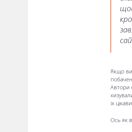
щос
кро
за
сай
Якщо ви
побачень
Автори 
хизували
їх цікав
Ось як 