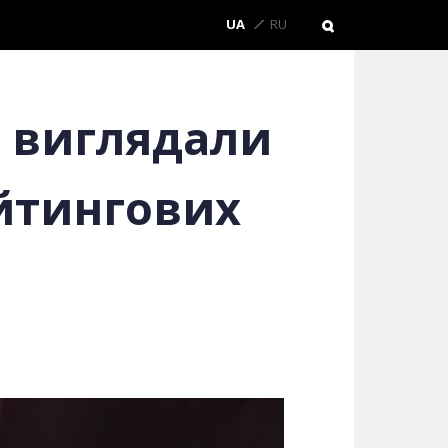
UA
RU
к виглядали
йтингових