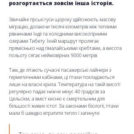
розгортається зовсім інша історія.
Звичайні гірські гуси щороку здійснюють масову
міграцію, долаючи тисячі кілометрів між теплими
рівнинами Індії та холодними високогірними
озерами Тибету. Їхній маршрут пролягає
прямісінько над гімалайськими хребтами, а висота
польоту сягає неймовірних 9000 метрів.
Там, де літають сучасні пасажирські лайнери з
герметичними кабінами, ці птахи покладаються
лише на власні крила. Температура на такій висоті
регулярно падає нижче мінус 40 градусів за
Цельсієм, а вміст кисню є смертельним для
більшості живих істот. За законами біології, птахи
мали б швидко втратити тепло і загинути.