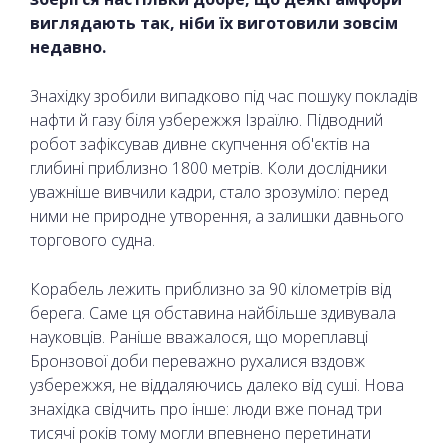
виглядають так, ніби їх виготовили зовсім
недавно.
Знахідку зробили випадково під час пошуку покладів
нафти й газу біля узбережжя Ізраїлю. Підводний
робот зафіксував дивне скупчення об'єктів на
глибині приблизно 1800 метрів. Коли дослідники
уважніше вивчили кадри, стало зрозуміло: перед
ними не природне утворення, а залишки давнього
торгового судна.
Корабель лежить приблизно за 90 кілометрів від
берега. Саме ця обставина найбільше здивувала
науковців. Раніше вважалося, що мореплавці
Бронзової доби переважно рухалися вздовж
узбережжя, не віддаляючись далеко від суші. Нова
знахідка свідчить про інше: люди вже понад три
тисячі років тому могли впевнено перетинати