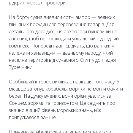
відкриті морські простори.
На борту судна виявили сотні амфор — великих
глиняних посудин для перевезення товарів. Для
детального дослідження археологи підняли лише
дві з них, щоб не пошкодити унікальний підводний
комплекс. Попередні дані свідчать, що вантаж міг
належати ханаанцям — давньому народу, який
населяв території від сучасного Єгипту до півдня
Туреччини.
Особливий інтерес викликає навігація того часу. У
місці, де затонув корабель, моряки не могли бачити
берег. На думку вчених, вони орієнтувалися за
Сонцем, зорями та горизонтом. Це свідчить про
значно вищий рівень морських знань, ніж
припускалося раніше.
Причина загибелі судна залишається загадкою.