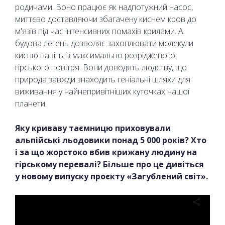
родичами. Воно працює як надпотужний насос,
миттєво доставляючи збагачену киснем кров до
м'язів під час інтенсивних помахів крилами. А
будова легень дозволяє захоплювати молекули
кисню навіть із максимально розрідженого
гірського повітря. Вони доводять людству, що
природа завжди знаходить геніальні шляхи для
виживання у найнепривітніших куточках нашої
планети.
Яку криваву таємницю приховували
альпійські льодовики понад 5 000 років? Хто
і за що жорстоко вбив крижану людину на
гірському перевалі? Більше про це дивіться
у новому випуску проєкту «Загублений світ».