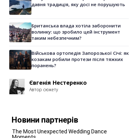
давня традиція, яку досі не порушують
Британська влада хотіла заборонити
волинку: що зробило цей інструмент
таким небезпечним?
Військова ортопедія Запорозької Січі: як
козакам робили протези після тяжких
поранень?
Євгенія Нестеренко
Автор сюжету