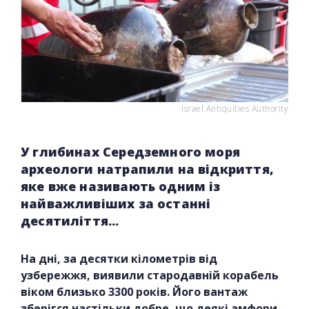
Israel Antiquities Authority
У глибинах Середземного моря
археологи натрапили на відкриття,
яке вже називають одним із
найважливіших за останні
десятиліття...
На дні, за десятки кілометрів від
узбережжя, виявили стародавній корабель
віком близько 3300 років. Його вантаж
зберігся настільки добре, що деякі амфори