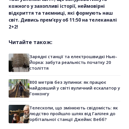
кожного у захопливі історії, неймовірні
відкриття та таємниці, які формують наш
світ. Дивись прем’єру об 11:50 на телеканалі
2+2!
Читайте також:
Зарядні станції та електрошвидкі Нью-
Йорка: забута реальність початку 20
століття
800 метрів без зупинки: як працює
найдовший у світі вуличний ескалатор у
Гонконгу
Телескопи, що змінюють свідомість: як
людство пройшло шлях від Галілея до
орбітальної станції Джеймс Вебб?