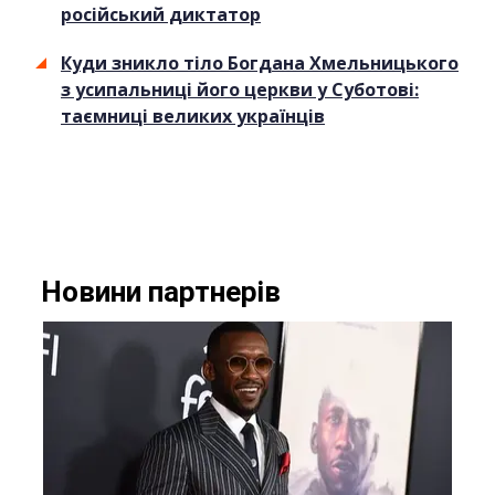
російський диктатор
Куди зникло тіло Богдана Хмельницького
з усипальниці його церкви у Суботові:
таємниці великих українців