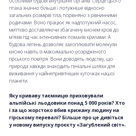
особливій будові внутрішніх органів. Серце цього
птаха значно більше і потужніше відносно
загальних розмірів тіла, порівняно з рівнинними
родичами. Воно працює як надпотужний насос,
миттєво доставляючи збагачену киснем кров до
м'язів під час інтенсивних помахів крилами. А
будова легень дозволяє захоплювати молекули
кисню навіть із максимально розрідженого
гірського повітря. Вони доводять людству, що
природа завжди знаходить геніальні шляхи для
виживання у найнепривітніших куточках нашої
планети.
Яку криваву таємницю приховували
альпійські льодовики понад 5 000 років? Хто
і за що жорстоко вбив крижану людину на
гірському перевалі? Більше про це дивіться
у новому випуску проєкту «Загублений світ».