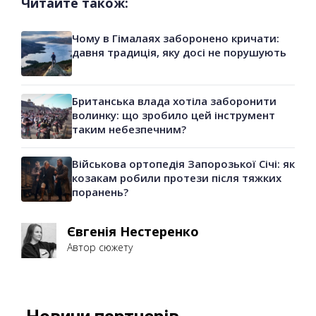
Читайте також:
Чому в Гімалаях заборонено кричати:
давня традиція, яку досі не порушують
Британська влада хотіла заборонити
волинку: що зробило цей інструмент
таким небезпечним?
Військова ортопедія Запорозької Січі: як
козакам робили протези після тяжких
поранень?
Євгенія Нестеренко
Автор сюжету