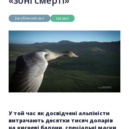
«зоні смерті»
Загублений світ
Цікаво
У той час як досвідчені альпіністи
витрачають десятки тисяч доларів
на кисневі балони, спеціальні маски