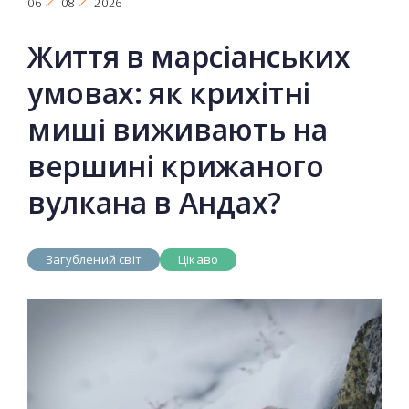
06
08
2026
Життя в марсіанських
умовах: як крихітні
миші виживають на
вершині крижаного
вулкана в Андах?
Загублений світ
Цікаво