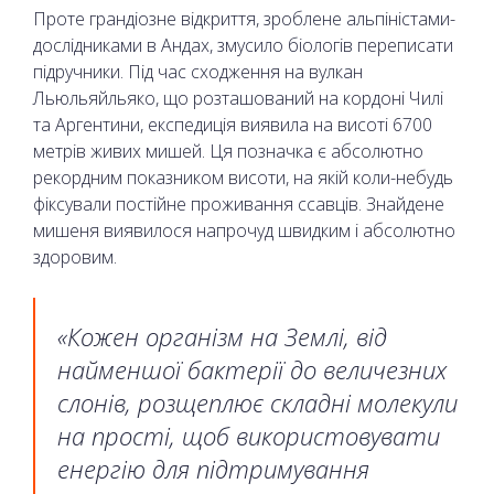
Проте грандіозне відкриття, зроблене альпіністами-
дослідниками в Андах, змусило біологів переписати
підручники. Під час сходження на вулкан
Льюльяйльяко, що розташований на кордоні Чилі
та Аргентини, експедиція виявила на висоті 6700
метрів живих мишей. Ця позначка є абсолютно
рекордним показником висоти, на якій коли-небудь
фіксували постійне проживання ссавців. Знайдене
мишеня виявилося напрочуд швидким і абсолютно
здоровим.
«Кожен організм на Землі, від
найменшої бактерії до величезних
слонів, розщеплює складні молекули
на прості, щоб використовувати
енергію для підтримування