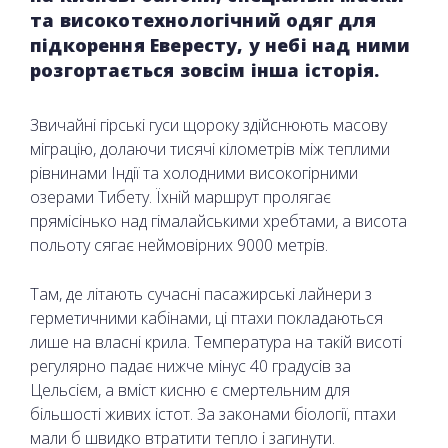
та високотехнологічний одяг для
підкорення Евересту, у небі над ними
розгортається зовсім інша історія.
Звичайні гірські гуси щороку здійснюють масову
міграцію, долаючи тисячі кілометрів між теплими
рівнинами Індії та холодними високогірними
озерами Тибету. Їхній маршрут пролягає
прямісінько над гімалайськими хребтами, а висота
польоту сягає неймовірних 9000 метрів.
Там, де літають сучасні пасажирські лайнери з
герметичними кабінами, ці птахи покладаються
лише на власні крила. Температура на такій висоті
регулярно падає нижче мінус 40 градусів за
Цельсієм, а вміст кисню є смертельним для
більшості живих істот. За законами біології, птахи
мали б швидко втратити тепло і загинути.