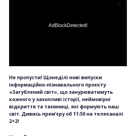
AdBlockDetected!
Не пропусти! Щонеділі нові випуски
інформаційно-пізнавального проєкту
«Загублений світ», що занурюватимуть
кожного у захопливі історії, неймовірні
відкриття та таємниці, які формують наш
світ. Дивись прем’єру об 11:50 на телеканалі
2+2!