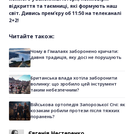
відкриття та таємниці, які формують наш
світ. Дивись прем’єру об 11:50 на телеканалі
2+2!
Читайте також:
Чому в Гімалаях заборонено кричати:
давня традиція, яку досі не порушують
Британська влада хотіла заборонити
волинку: що зробило цей інструмент
таким небезпечним?
Військова ортопедія Запорозької Січі: як
козакам робили протези після тяжких
поранень?
Євгенія Нестеренко