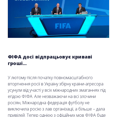
ФІФА досі відпрацьовує криваві
гроші...
У лютому після початку повномасштабного
вторгнення росії в Україну збірну країни-агресора
усунули від участі у всіх міжнародних змаганнях під
егідою ФІФА. Але незважаючи на всі злочини
росіян, Міжнародна федерація футболу не
виключила росію з лав організації, а більше – дала
привілей. Тепер однією з офіційних мов ФІФА буде