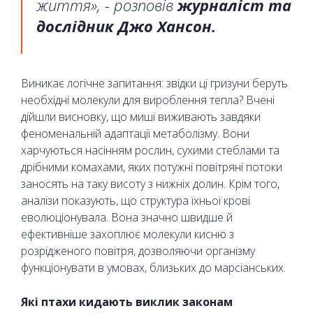
життя», - розповів
журналіст та
дослідник Джо Хансон.
Виникає логічне запитання: звідки ці гризуни беруть
необхідні молекули для вироблення тепла? Вчені
дійшли висновку, що миші виживають завдяки
феноменальній адаптації метаболізму. Вони
харчуються насінням рослин, сухими стеблами та
дрібними комахами, яких потужні повітряні потоки
заносять на таку висоту з нижніх долин. Крім того,
аналізи показують, що структура їхньої крові
еволюціонувала. Вона значно швидше й
ефективніше захоплює молекули кисню з
розрідженого повітря, дозволяючи організму
функціонувати в умовах, близьких до марсіанських.
Які птахи кидають виклик законам