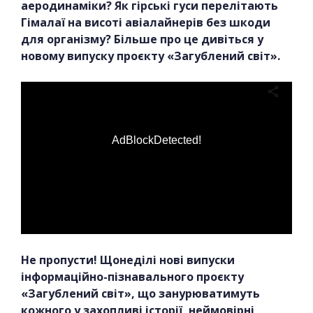
аеродинаміки? Як гірські гуси перелітають
Гімалаї на висоті авіалайнерів без шкоди
для організму? Більше про це дивіться у
новому випуску проєкту «Загублений світ».
AdBlockDetected!
Не пропусти! Щонеділі нові випуски
інформаційно-пізнавального проєкту
«Загублений світ», що занурюватимуть
кожного у захопливі історії, неймовірні