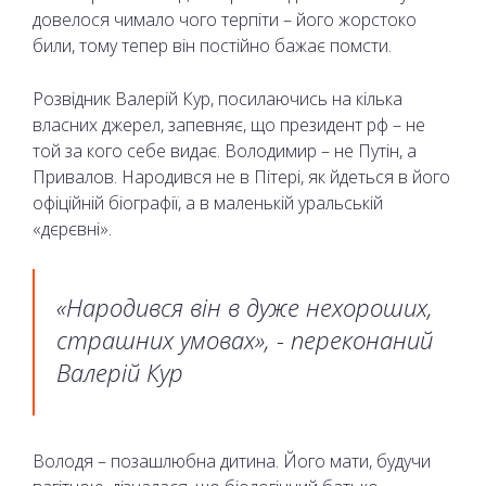
довелося чимало чого терпіти – його жорстоко
били, тому тепер він постійно бажає помсти.
Розвідник Валерій Кур, посилаючись на кілька
власних джерел, запевняє, що президент рф – не
той за кого себе видає. Володимир – не Путін, а
Привалов. Народився не в Пітері, як йдеться в його
офіційній біографії, а в маленькій уральській
«дєрєвні».
«Народився він в дуже нехороших,
страшних умовах», - переконаний
Валерій Кур
Володя – позашлюбна дитина. Його мати, будучи