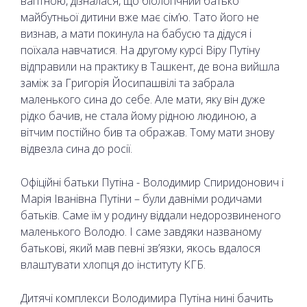
вагітною, дізналася, що біологічний батько
майбутньої дитини вже має сім’ю. Тато його не
визнав, а мати покинула на бабусю та дідуся і
поїхала навчатися. На другому курсі Віру Путіну
відправили на практику в Ташкент, де вона вийшла
заміж за Григорія Йосипашвілі та забрала
маленького сина до себе. Але мати, яку він дуже
рідко бачив, не стала йому рідною людиною, а
вітчим постійно бив та ображав. Тому мати знову
відвезла сина до росії.
Офіційні батьки Путіна - Володимир Спиридонович і
Марія Іванівна Путіни – були давніми родичами
батьків. Саме їм у родину віддали недорозвиненого
маленького Володю. І саме завдяки названому
батькові, який мав певні зв’язки, якось вдалося
влаштувати хлопця до інституту КГБ.
Дитячі комплекси Володимира Путіна нині бачить