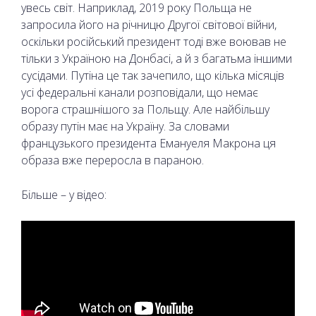
увесь світ. Наприклад, 2019 року Польща не
запросила його на річницю Другої світової війни,
оскільки російський президент тоді вже воював не
тільки з Україною на Донбасі, а й з багатьма іншими
сусідами. Путіна це так зачепило, що кілька місяців
усі федеральні канали розповідали, що немає
ворога страшнішого за Польщу. Але найбільшу
образу путін має на Україну. За словами
французького президента Емануеля Макрона ця
образа вже переросла в параною.
Більше – у відео: