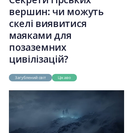
вершин: чи можуть
скелі виявитися
маяками для
позаземних
цивілізацій?
Загублений світ
Цікаво