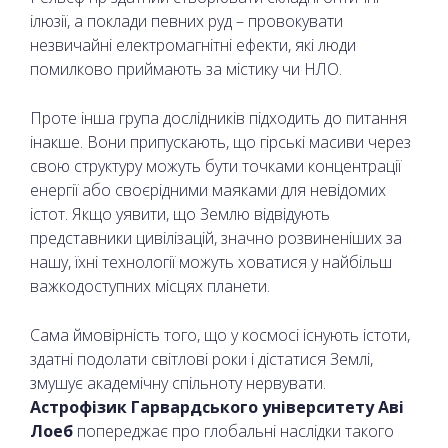
ілюзії, а поклади певних руд – провокувати
незвичайні електромагнітні ефекти, які люди
помилково приймають за містику чи НЛО.
Проте інша група дослідників підходить до питання
інакше. Вони припускають, що гірські масиви через
свою структуру можуть бути точками концентрації
енергії або своєрідними маяками для невідомих
істот. Якщо уявити, що Землю відвідують
представники цивілізацій, значно розвиненіших за
нашу, їхні технології можуть ховатися у найбільш
важкодоступних місцях планети.
Сама ймовірність того, що у космосі існують істоти,
здатні подолати світлові роки і дістатися Землі,
змушує академічну спільноту нервувати.
Астрофізик Гарвардського університету Аві
Лоеб
попереджає про глобальні наслідки такого