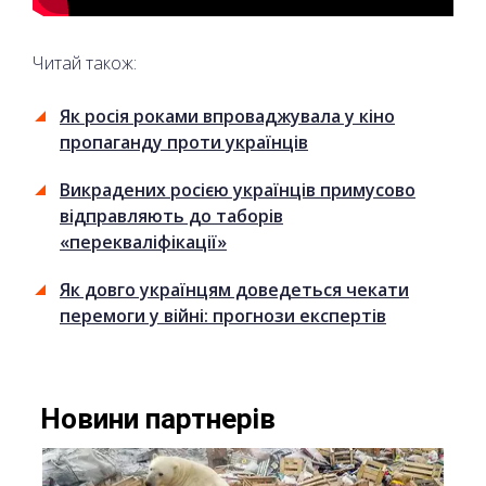
Читай також:
Як росія роками впроваджувала у кіно
пропаганду проти українців
Викрадених росією українців примусово
відправляють до таборів
«перекваліфікації»
Як довго українцям доведеться чекати
перемоги у війні: прогнози експертів