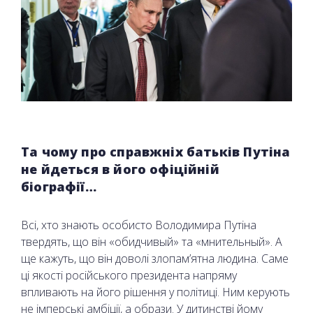
Та чому про справжніх батьків Путіна
не йдеться в його офіційній
біографії…
Всі, хто знають особисто Володимира Путіна
твердять, що він «обидчивый» та «мнительный». А
ще кажуть, що він доволі злопам’ятна людина. Саме
ці якості російського президента напряму
впливають на його рішення у політиці. Ним керують
не імперські амбіції, а образи. У дитинстві йому