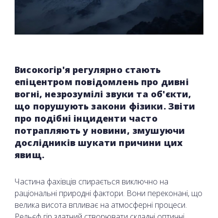
Високогір'я регулярно стають
епіцентром повідомлень про дивні
вогні, незрозумілі звуки та об'єкти,
що порушують закони фізики. Звіти
про подібні інциденти часто
потрапляють у новини, змушуючи
дослідників шукати причини цих
явищ.
Частина фахівців спирається виключно на
раціональні природні фактори. Вони переконані, що
велика висота впливає на атмосферні процеси.
Рельєф гір здатний створювати складні оптичні