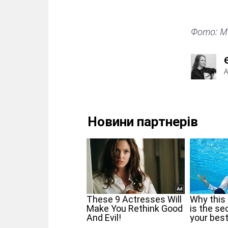
Фото: М
А