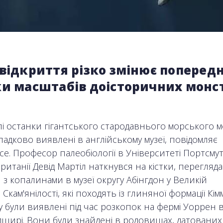
відкриття різко змінює попередн
ки масштабів доісторичних монс
ілі останки гігантського стародавнього морського 
адково виявлені в англійському музеї, повідомляє
nce. Професор палеобіології в Університеті Портсмут
итанії Девід Мартіл наткнувся на кістки, перегляд
з копалинами в музеї округу Абінгдон у Великій
. Скам'янілості, які походять із глиняної формації Кім
 були виявлені під час розкопок на фермі Уоррен 
ширі. Вони були знайдені в родовищах, датованих