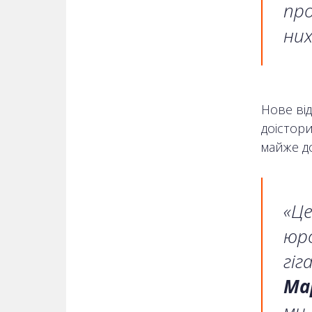
про
ни
Нове від
доістори
майже до
«Це
юрс
гіг
Ма
ми 