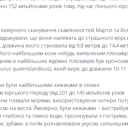
но 152 мільйонами років тому, під час пізнього юр
лазерного сканування скам’янілостей Мартіл та йо
підрахували, що вони належать до страшного морс
 довжина якого становила від 9,8 метрів до 14,4 ме
його найбільшим коли-небудь виявленим пліозавр
дним із найбільших відомих пліозаврів був кроноза
urus queenslandicus), який виріс до довжини 10-11 
ри були найбільшими хижаками в океані
 юрського періоду (від 201 до 145 мільйонів років
Вони плавали морями, використовуючи чотири пот
хожі на весла. Ймовірно, були хижаками – вистрибу
з глибокої та темної води, пронизували її гострими,
, зубами, а потім розчавлювали укусом, сильнішим 