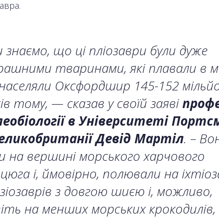
авра.
 знаємо, що ці пліозаври були дуже
ашними тваринами, які плавали в м
 населяли Оксфордшир 145-152 мільй
ів тому, — сказав у своїй заяві
проф
леобіології в Університеті Порт
Великобританії Девід Мартіл
. – Во
и на вершині морського харчового
цюга і, ймовірно, полювали на іхтіоз
зіозаврів з довгою шиєю і, можливо,
іть на менших морських крокодилів,