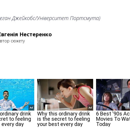
еган Джейкобс/Університет Портсмута)
Євгенія Нестеренко
втор сюжету