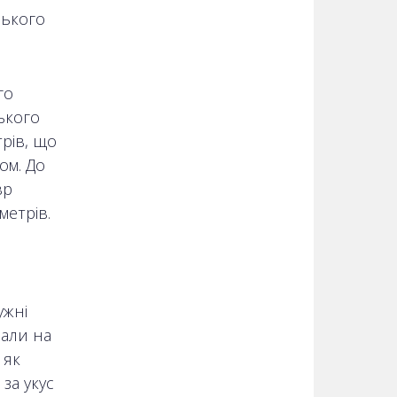
ського
го
ького
трів, що
ом. До
вр
метрів.
ужні
вали на
 як
за укус