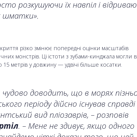
сто розкушуючи їх навпіл і відриваю
х шматки».
криття різко змінює попередні оцінки масштабів
чних монстрів. Ці істоти з зубами-кинджала могли 
 15 метрів у довжину — удвічі більше косатки.
 чудово доводить, що в морях пізнь
ького періоду дійсно існував справді
антський вид пліозаврів, – розповів
ртіл
. – Мене не здивує, якщо одного
знайдемо чіткі докази того, що цей