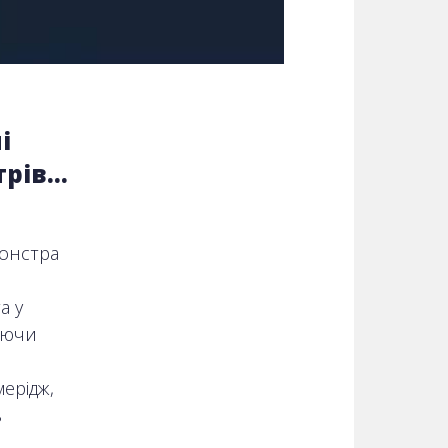
і
трів…
монстра
а у
аючи
мерідж,
в