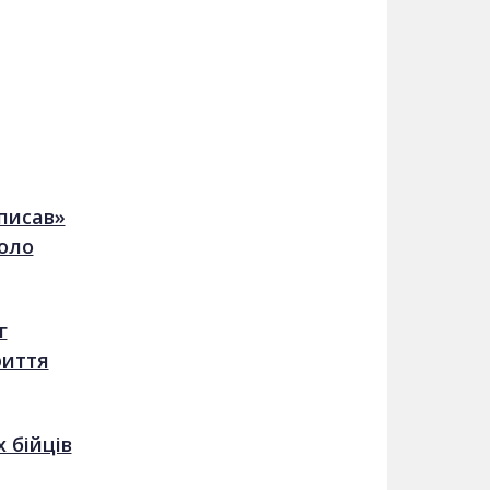
писав»
коло
г
риття
 бійців