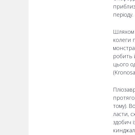
приблиз
періоду.
Шляхом 
колеги 
монстра,
робить 
цього о
(Kronosa
Пліозав
протягом
тому). 
ласти, с
здобич і
кинджали