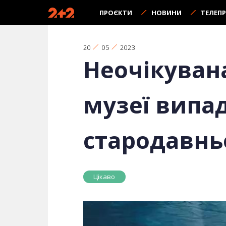
ПРОЄКТИ
НОВИНИ
ТЕЛЕП
20
05
2023
Неочікувана
музеї випа
стародавнь
Цікаво