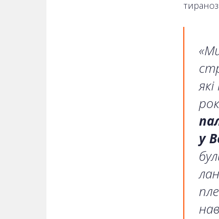
тираноз
«Ми
стр
які
рок
па
у 
бул
лан
пле
нав