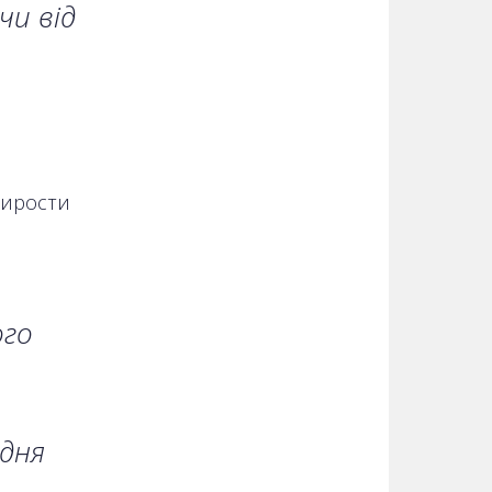
чи від
вирости
ого
 дня