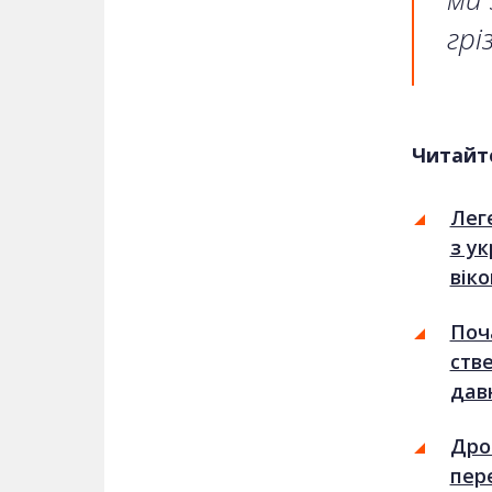
грі
Читайт
Лег
з ук
віко
Поч
ств
дав
Дро
пер