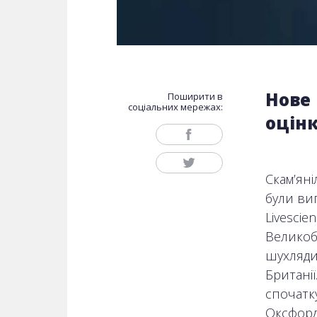
Нове 
Поширити в
соціальних мережах:
оцін
Скам’ян
були вип
Livescie
Великобр
шухляди 
Британії
спочатку
Оксфорд