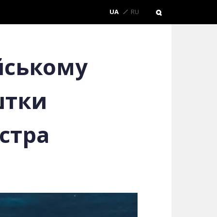
UA
RU
ійському
штки
стра