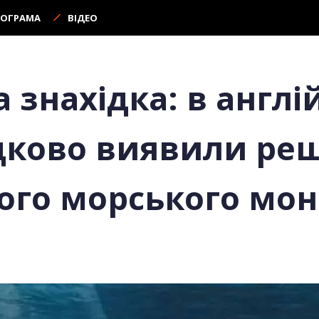
РОГРАМА
ВІДЕО
 знахідка: в англ
дково виявили ре
ого морського мон