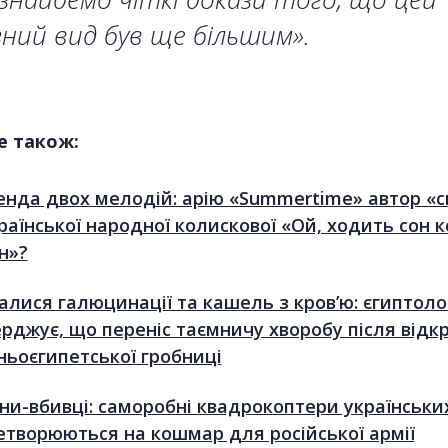
зний вид був ще більшим».
е також:
енда двох мелодій: арію «Summertime» автор «с
раїнської народної колискової «Ой, ходить сон 
н»?
алися галюцинації та кашель з кров’ю: єгиптоло
ерджує, що переніс таємничу хворобу після відк
ньоєгипетської гробниці
ни-вбивці: саморобні квадрокоптери українських
етворюються на кошмар для російської армії