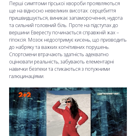
Перші симптоми гірської хвороби проявляються
ще на відносно невеликих висотах: серцебиття
пришвидшується, виникає запаморочення, нудота
та сильний головний біль. Проте на підступах до
вершини Евересту починається справжній жах –
гіпоксія. Мозок недоотримує кисень, що призводить
до набряку та важких когнітивних порушень.
Спортсмени втрачають здатність адекватно
оцінювати реальність, забувають елементарні
навички безпеки та стикаються з потужними
галюцинаціями.