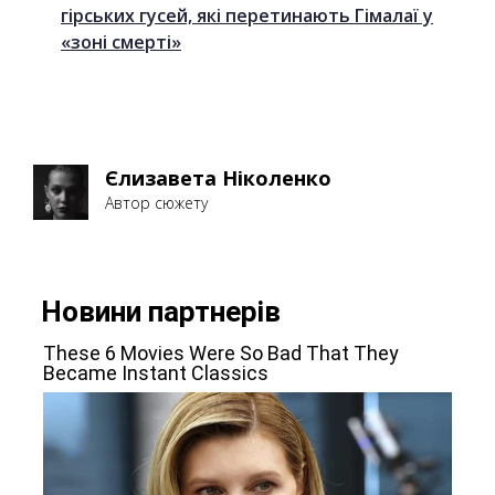
гірських гусей, які перетинають Гімалаї у
«зоні смерті»
Єлизавета Ніколенко
Автор сюжету