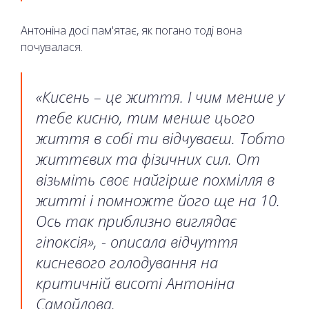
Антоніна досі пам'ятає, як погано тоді вона
почувалася.
«Кисень – це життя. І чим менше у
тебе кисню, тим менше цього
життя в собі ти відчуваєш. Тобто
життєвих та фізичних сил. От
візьміть своє найгірше похмілля в
житті і помножте його ще на 10.
Ось так приблизно виглядає
гіпоксія», - описала відчуття
кисневого голодування на
критичній висоті Антоніна
Самойлова.