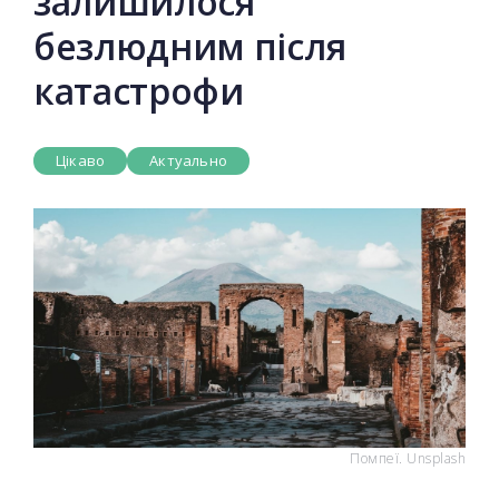
залишилося
безлюдним після
катастрофи
Цікаво
Актуально
Помпеї. Unsplash