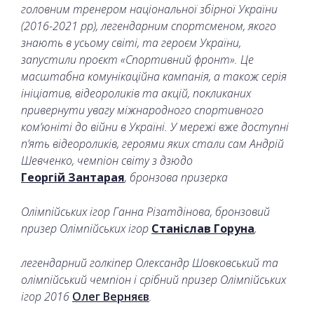
головним тренером національної збірної України
(2016-2021 рр), легендарним спортсменом, якого
знають в усьому світі, та героєм України,
запустили проєкт «Спортивний фронт».
Це
масштабна комунікаційна кампанія, а також серія
ініціатив, відеороликів та акцій, покликаних
привернути увагу міжнародного спортивного
комʼюніті до війни в Україні. У мережі вже доступні
п’ять відеороликів, героями яких стали сам
Андрій
Шевченко, чемпіон світу з дзюдо
Георгій Зантарая
, бронзова призерка
Олімпійських ігор Ганна Різатдінова, бронзовий
призер Олімпійських ігор
Станіслав Горуна
,
легендарний голкіпер Олександр Шовковський та
олімпійський чемпіон і срібний призер Олімпійських
ігор 2016
Олег Верняєв
.