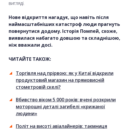
вигляді.
Нове відкриття нагадує, що навіть після
наймасштабніших катастроф люди прагнуть
повернутися додому. Історія Помпей, схоже,
виявилася набагато довшою та складнішою,
ніж вважали досі.
ЧИТАЙТЕ ТАКОЖ:
Торгівля над прірвою: як у Китаї відкрили
продуктовий магазин на прямовисній
стометровій скелі?
Вбивство віком 5 000 років: вчені розкрили
моторошні деталі загибелі «крижаної
людини»
Політ на висоті авіалайнерів: таємниця