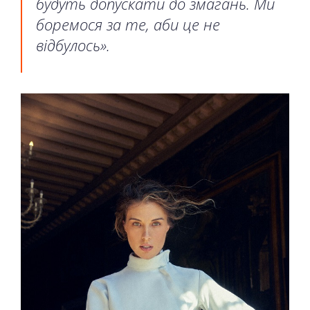
будуть допускати до змагань. Ми
боремося за те, аби це не
відбулось».