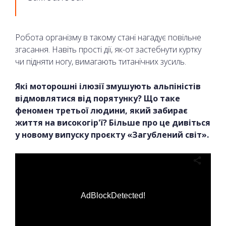
Робота організму в такому стані нагадує повільне
згасання. Навіть прості дії, як-от застебнути куртку
чи підняти ногу, вимагають титанічних зусиль.
Які моторошні ілюзії змушують альпіністів
відмовлятися від порятунку? Що таке
феномен третьої людини, який забирає
життя на високогір'ї? Більше про це дивіться
у новому випуску проєкту «Загублений світ».
AdBlockDetected!