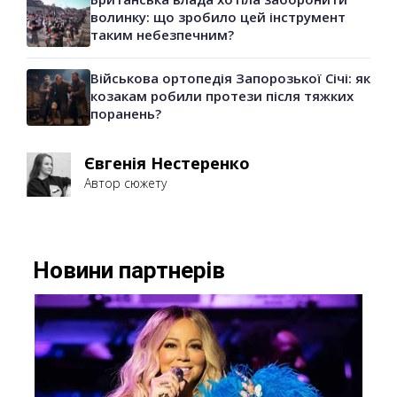
волинку: що зробило цей інструмент
таким небезпечним?
Військова ортопедія Запорозької Січі: як
козакам робили протези після тяжких
поранень?
Євгенія Нестеренко
Автор сюжету