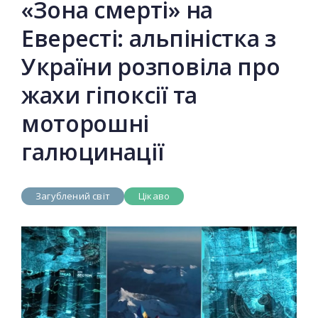
«Зона смерті» на
Евересті: альпіністка з
України розповіла про
жахи гіпоксії та
моторошні
галюцинації
Загублений світ
Цікаво