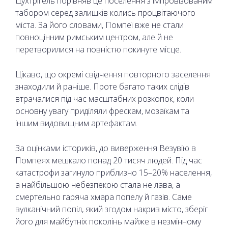
Цухтрігель порівняв це поселення з імпровізованим
табором серед залишків колись процвітаючого
міста. За його словами, Помпеї вже не стали
повноцінним римським центром, але й не
перетворилися на повністю покинуте місце.
Цікаво, що окремі свідчення повторного заселення
знаходили й раніше. Проте багато таких слідів
втрачалися під час масштабних розкопок, коли
основну увагу приділяли фрескам, мозаїкам та
іншим видовищним артефактам.
За оцінками істориків, до виверження Везувію в
Помпеях мешкало понад 20 тисяч людей. Під час
катастрофи загинуло приблизно 15–20% населення,
а найбільшою небезпекою стала не лава, а
смертельно гаряча хмара попелу й газів. Саме
вулканічний попіл, який згодом накрив місто, зберіг
його для майбутніх поколінь майже в незмінному