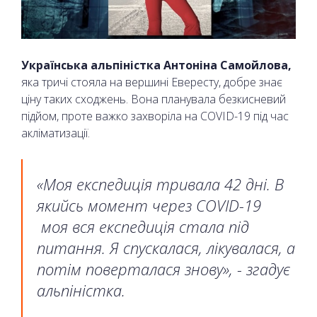
Українська альпіністка Антоніна Самойлова,
яка тричі стояла на вершині Евересту, добре знає
ціну таких сходжень. Вона планувала безкисневий
підйом, проте важко захворіла на COVID-19 під час
акліматизації.
«Моя експедиція тривала 42 дні. В
якийсь момент через COVID-19
моя вся експедиція стала під
питання. Я спускалася, лікувалася, а
потім поверталася знову», - згадує
альпіністка.