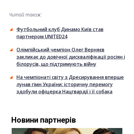
Читай також:
Футбольний клуб Динамо Київ став
партнером UNITED24
Олімпійський чемпіон Олег Верняєв
закликає до довічної дискваліфікації росіян і
білорусів, що підтримують війну
На чемпіонаті світу з Дресирування вперше
лунав гімн України: історичну перемогу
здобули офіцерка Нацгвардії і її собака