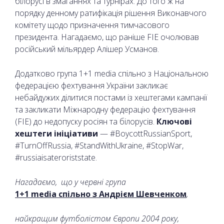
білорусі в змаганнях та турнірах. До того ж на
порядку денному ратифікація рішення Виконавчого
комітету щодо призначення тимчасового
президента. Нагадаємо, що раніше FIE очолював
російський мільярдер Алішер Усманов.
Додатково група 1+1 media спільно з Національною
федерацією фехтування України закликає
небайдужих ділитися постами із хештегами кампанії
та закликати Міжнародну федерацію фехтування
(FIE) до недопуску росіян та білорусів.
Ключові
хештеги ініціативи
— #BoycottRussianSport,
#TurnOffRussia, #StandWithUkraine, #StopWar,
#russiaisateroriststate.
Нагадаємо,
що у червні група
1+1 media
спільно з Андрієм Шевченком
,
найкращим футболістом Європи 2004 року,