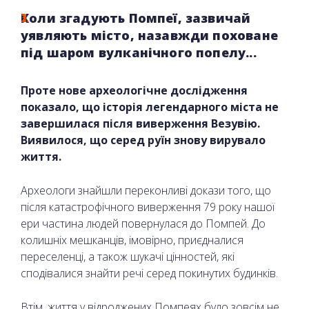
Коли згадують Помпеї, зазвичай
уявляють місто, назавжди поховане
під шаром вулканічного попелу...
Проте нове археологічне дослідження
показало, що історія легендарного міста не
завершилася після виверження Везувію.
Виявилося, що серед руїн знову вирувало
життя.
Археологи знайшли переконливі докази того, що
після катастрофічного виверження 79 року нашої
ери частина людей повернулася до Помпей. До
колишніх мешканців, імовірно, приєдналися
переселенці, а також шукачі цінностей, які
сподівалися знайти речі серед покинутих будинків.
Втім, життя у відроджених Помпеях було зовсім не