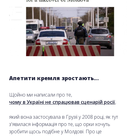
Апетити кремля зростають...
Щойно ми написали про те,
чому в Україні не спрацював сценарій росії
,
який вона застосувала в Грузії у 2008 році, як тут
з'явилася інформація про те, що орки хочуть
зробити щось подібне у Молдові. Про це