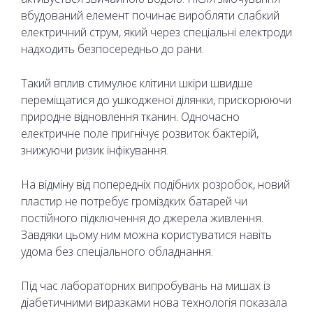
вбудований елемент починає виробляти слабкий
електричний струм, який через спеціальні електроди
надходить безпосередньо до рани.
Такий вплив стимулює клітини шкіри швидше
переміщатися до ушкодженої ділянки, прискорюючи
природне відновлення тканин. Одночасно
електричне поле пригнічує розвиток бактерій,
знижуючи ризик інфікування.
На відміну від попередніх подібних розробок, новий
пластир не потребує громіздких батарей чи
постійного підключення до джерела живлення.
Завдяки цьому ним можна користуватися навіть
удома без спеціального обладнання.
Під час лабораторних випробувань на мишах із
діабетичними виразками нова технологія показала