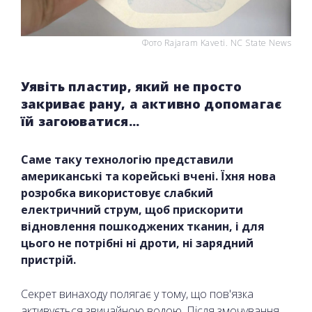
Фото Rajaram Kavetі. NC State News
Уявіть пластир, який не просто
закриває рану, а активно допомагає
їй загоюватися...
Саме таку технологію представили
американські та корейські вчені. Їхня нова
розробка використовує слабкий
електричний струм, щоб прискорити
відновлення пошкоджених тканин, і для
цього не потрібні ні дроти, ні зарядний
пристрій.
Секрет винаходу полягає у тому, що пов'язка
активується звичайною водою. Після змочування