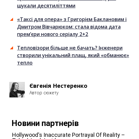
шукали десятиліттями
«Таксі для опера» з Григорієм Баклановим і
Дмитром Вівчарюком: стала відома дата
прем’єри нового серіалу 2+2
Тепловізори більше не бачать? Інженери
створили унікальний плащ, який «обманює»
тепло
Євгенія Нестеренко
Автор сюжету