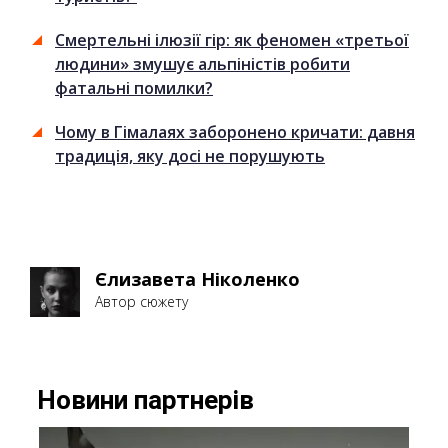
Смертельні ілюзії гір: як феномен «третьої
людини» змушує альпіністів робити
фатальні помилки?
Чому в Гімалаях заборонено кричати: давня
традиція, яку досі не порушують
Єлизавета Ніколенко
Автор сюжету