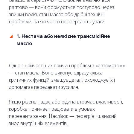
Більшість серйозних поломок не з’являються
раптово — вони формуються поступово через
звички водія, стан масла або дрібні технічні
проблеми, на які часто не звертають уваги.
1. Нестача або неякісне трансмісійне
масло
Одна з найчастіших причин проблем з «автоматом»
— стан масла. Воно виконує одразу кілька
критичних функцій: змащує деталі, охолоджує їх і
допомагає передавати зусилля.
Якщо рівень падає або рідина втрачає властивості,
коробка починає працювати в умовах
перевантаження. Наслідок — перегрів і швидкий
знос внутрішніх елементів.