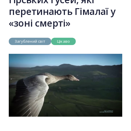
перетинають Гімалаї у
«зоні смерті»
Загублений світ
Цікаво