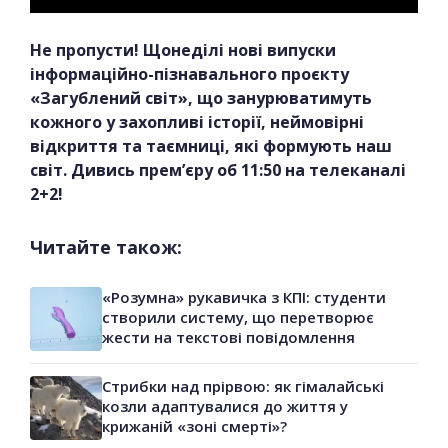
Не пропусти! Щонеділі нові випуски
інформаційно-пізнавального проєкту
«Загублений світ», що занурюватимуть
кожного у захопливі історії, неймовірні
відкриття та таємниці, які формують наш
світ. Дивись прем’єру об 11:50 на телеканалі
2+2!
Читайте також:
«Розумна» рукавичка з КПІ: студенти
створили систему, що перетворює
жести на текстові повідомлення
Стрибки над прірвою: як гімалайські
козли адаптувалися до життя у
крижаній «зоні смерті»?