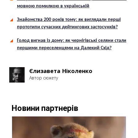
мовною помилкою в українській
Знайомства 200 років тому: як виглядали перші
прототипи сучасних дейтингових застосунків?
Голод вигнав із дому: як чернігівські селяни стали
першими переселенцями на Далекий Схід?
Єлизавета Ніколенко
Автор сюжету