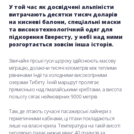
У той час як досвідчені альпіністи
витрачають десятки тисяч доларів
на кисневі балони, спеціальні маски
та високотехнологічний одяг для
підкорення Евересту, у небі над ними
розгортається зовсім інша історія.
Звичайні гірські гуси щороку здійснюють масову
міграцію, долаючи тисячі кілометрів між теплими
рівнинами Індії та холодними високогірними
озерами Тибету. Їхній маршрут пролягає
прямісінько над гімалайськими хребтами, а висота
польоту сягає неймовірних 9000 метрів.
Там, де літають сучасні пасажирські лайнери з
герметичними кабінами, ці птахи покладаються
лише на власні крила. Температура на такій висоті
регулярно падає нижче мінус 40 градусів за