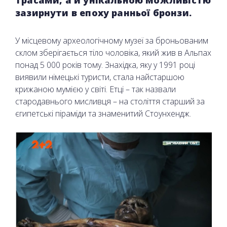
трасами, а й унікальною можливістю
зазирнути в епоху ранньої бронзи.
У місцевому археологічному музеї за броньованим
склом зберігається тіло чоловіка, який жив в Альпах
понад 5 000 років тому. Знахідка, яку у 1991 році
виявили німецькі туристи, стала найстаршою
крижаною мумією у світі. Етці – так назвали
стародавнього мисливця – на століття старший за
єгипетські піраміди та знаменитий Стоунхендж.