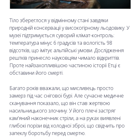
Тіло збереглося у відмінному стані завдяки
природній консервації у високогірному льодовику. У
музеї підтримується суворий клімат-контроль:
температура мінус 6 градусів та вологість 98
відсотків, що імітує альпійські умови. Дослідження
рештків принесло науковцям чимало відкриттів.
Проте найзахопливішою частиною історії Етці є
обставини його смерті.
Багато років вважали, що мисливець просто
замерз під час снігової бурі. Але сучасне медичне
сканування показало, що він став жертвою
насильницького злочину. У його плечі застряг
кам'яний наконечник стріли, а на руках виявлені
глибокі порізи від холодної зброї, що свідчить про
запеклу боротьбу перед смертю.