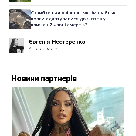
Стрибки над прірвою: як гімалайські
козли адаптувалися до життя у
крижаній «зоні смерті»?
Євгенія Нестеренко
Автор сюжету