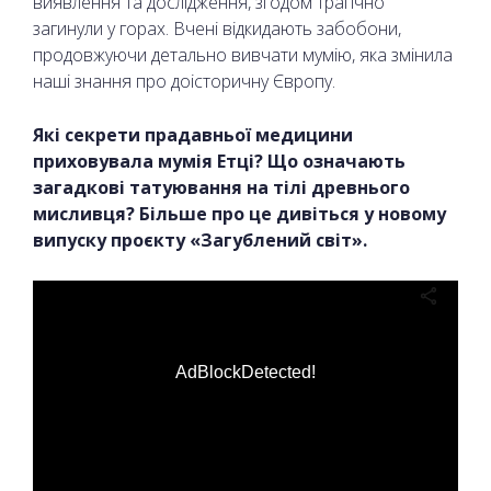
виявлення та дослідження, згодом трагічно
загинули у горах. Вчені відкидають забобони,
продовжуючи детально вивчати мумію, яка змінила
наші знання про доісторичну Європу.
Які секрети прадавньої медицини
приховувала мумія Етці? Що означають
загадкові татуювання на тілі древнього
мисливця? Більше про це дивіться у новому
випуску проєкту «Загублений світ».
AdBlockDetected!