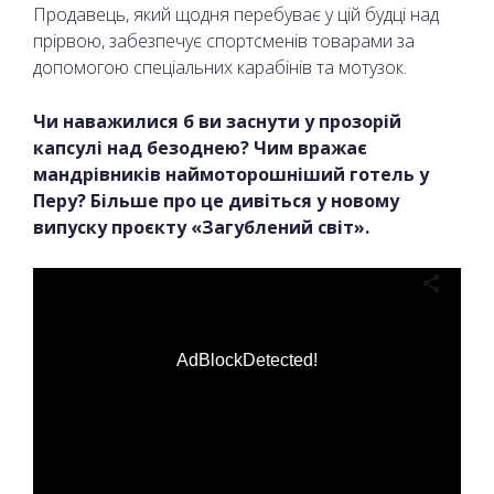
Продавець, який щодня перебуває у цій будці над
прірвою, забезпечує спортсменів товарами за
допомогою спеціальних карабінів та мотузок.
Чи наважилися б ви заснути у прозорій
капсулі над безоднею? Чим вражає
мандрівників наймоторошніший готель у
Перу? Більше про це дивіться у новому
випуску проєкту «Загублений світ».
AdBlockDetected!