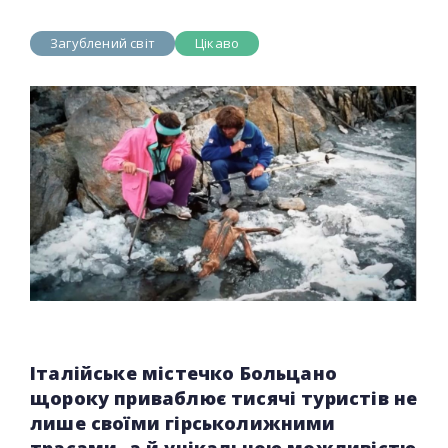
Загублений світ
Цікаво
Італійське містечко Больцано
щороку приваблює тисячі туристів не
лише своїми гірськолижними