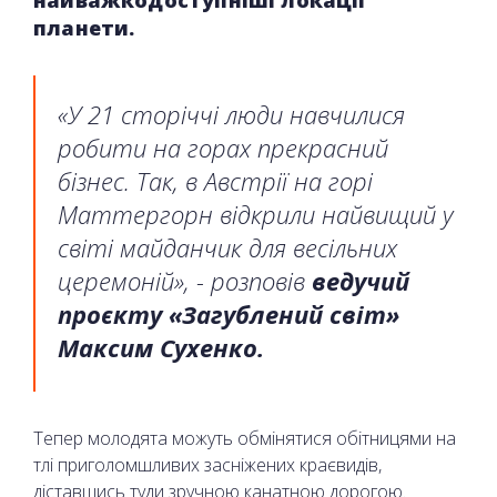
найважкодоступніші локації
планети.
«У 21 сторіччі люди навчилися
робити на горах прекрасний
бізнес. Так, в Австрії на горі
Маттергорн відкрили найвищий у
світі майданчик для весільних
церемоній», - розповів
ведучий
проєкту «Загублений світ»
Максим Сухенко.
Тепер молодята можуть обмінятися обітницями на
тлі приголомшливих засніжених краєвидів,
діставшись туди зручною канатною дорогою.