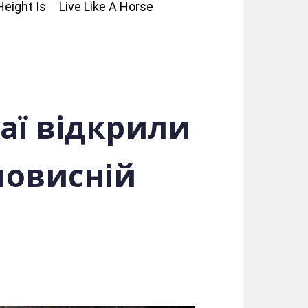
таї відкрили
мовисній