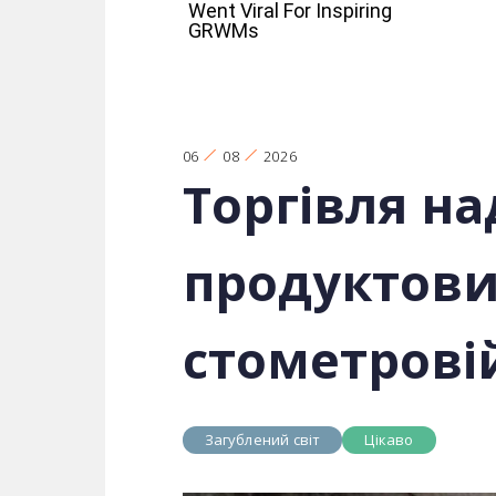
06
08
2026
Торгівля на
продуктови
стометровій
Загублений світ
Цікаво