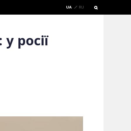
UA
RU
у росії