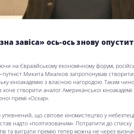
зна завіса» ось-ось знову опусти
ючи на Євразійському економічному форумі, російс
-путініст Микита Міхалков запропонував створити
ську кіноакадемію з власною нагородою. Таким чино
 хоче створити аналог Американської кіноакадемії т
ної премії «Оскар».
 упевнений, що світове кіномистецтво у небезпеці,
 став надто «політизованим». Потрапити до списку
тів та виграти премію тепер можна не через визна