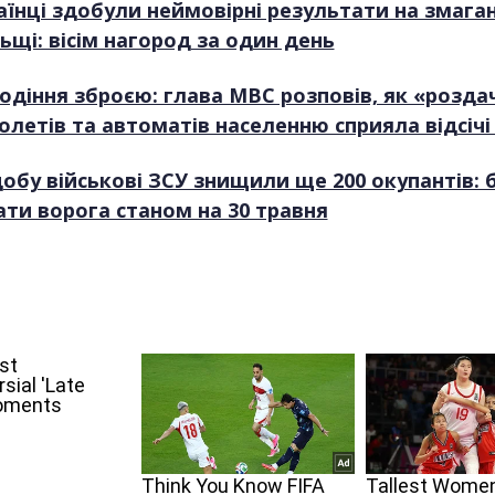
аїнці здобули неймовірні результати на змаган
ьщі: вісім нагород за один день
одіння зброєю: глава МВС розповів, як «розда
толетів та автоматів населенню сприяла відсічі
добу військові ЗСУ знищили ще 200 окупантів: 
ати ворога станом на 30 травня