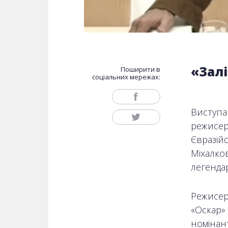
«Залі
Поширити в
соціальних мережах:
Виступа
режисер
Євразій
Міхалков
легендар
Режисер
«Оскар»
номінан