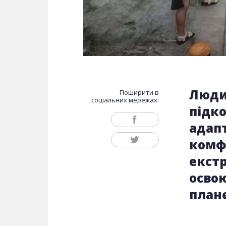
Люди
Поширити в
соціальних мережах:
підко
адапт
комфо
екст
осво
план