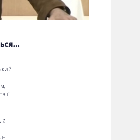
ться…
ький
м,
а її
 а
чні