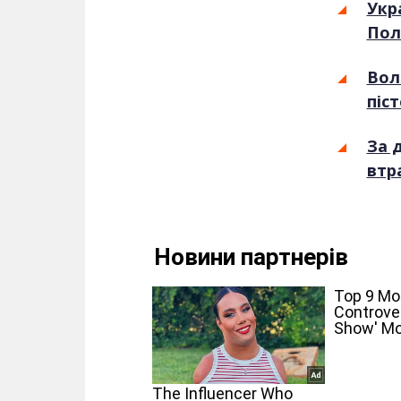
Укр
Пол
Вол
піс
За 
втр