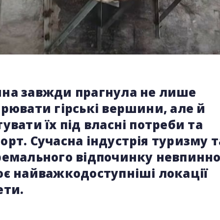
на завжди прагнула не лише
рювати гірські вершини, але й
увати їх під власні потреби та
рт. Сучасна індустрія туризму т
ремального відпочинку невпинн
ює найважкодоступніші локації
ети.