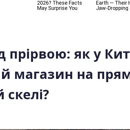
д прірвою: як у Ки
й магазин на пря
 скелі?