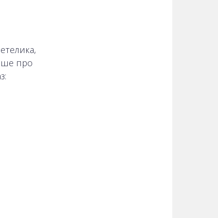
метелика,
ніше про
з: