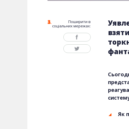
Уявле
Поширити в
соціальних мережах:
взяти
торк
фант
Сьогодн
предст
реагува
систему
Як 