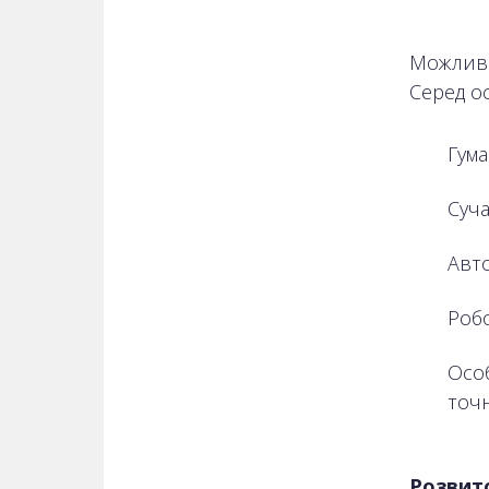
Можливо
Серед о
Гума
Суча
Авт
Роб
Осо
точн
Розвит