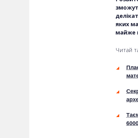
зможуть
делікат
яких м
майже н
Читай т
Плас
мат
Сек
арх
Таєм
600