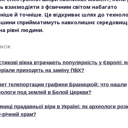
 взаємодіяти з фізичним світом набагато
ніше й точніше. Це відкриває шлях до технолог
ашини сприйматимуть навколишнє середовищ
а рівні людини.
акож:
тикові вікна втрачають популярність у Європі: я
еріали приходять на заміну ПВХ?
рет телепортации графини Браницкой: что нашли
еологи под землей в Белой Церкви?
ниці прадавньої віри в Україні: як археологи роз
0-річний храм?