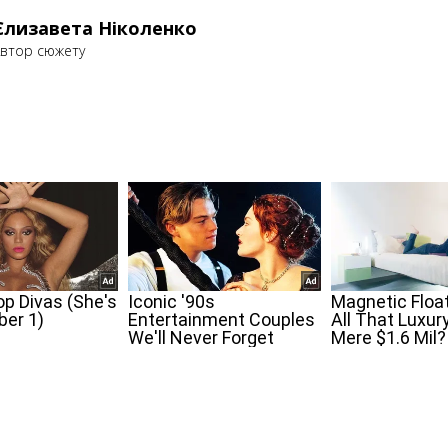
Єлизавета Ніколенко
втор сюжету