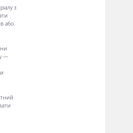
іалу з
ати
в або
они
у —
чи
атний
вати