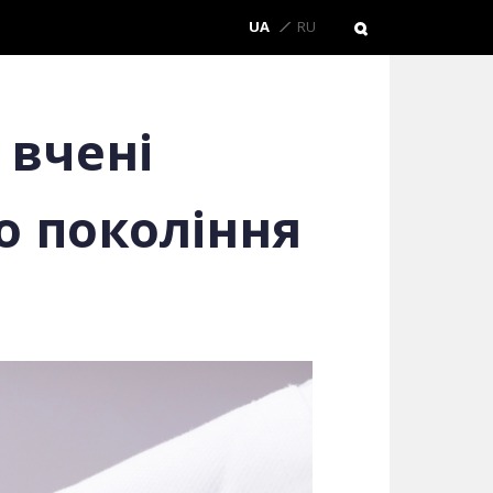
UA
RU
 вчені
о покоління