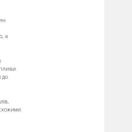
ин
, а
н
впливи.
 до
лів,
 схожими.