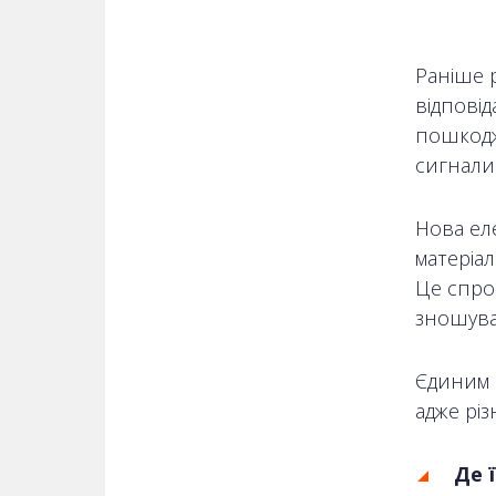
Раніше 
відповід
пошкодж
сигнали
Нова ел
матеріал
Це спро
зношува
Єдиним 
адже різ
Де 