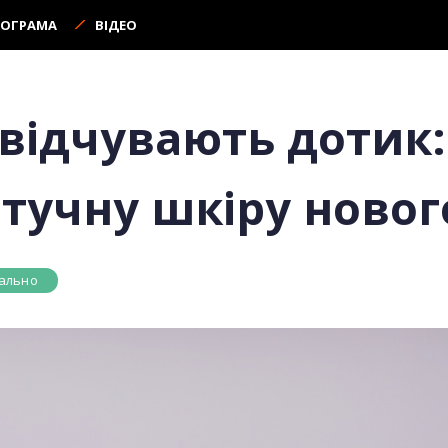
РОГРАМА
ВІДЕО
відчувають дотик:
тучну шкіру новог
ально