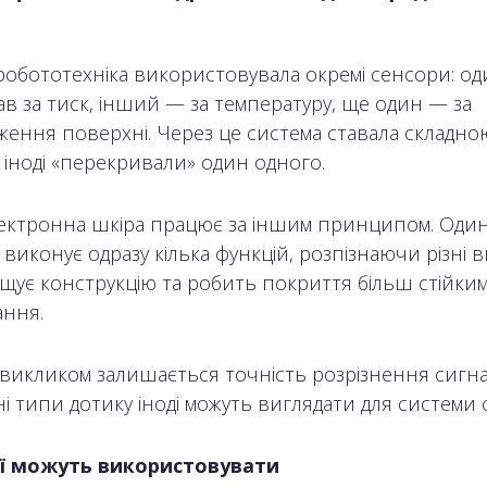
робототехніка використовувала окремі сенсори: од
ав за тиск, інший — за температуру, ще один — за
ення поверхні. Через це система ставала складною
 іноді «перекривали» один одного.
ектронна шкіра працює за іншим принципом. Оди
 виконує одразу кілька функцій, розпізнаючи різні 
щує конструкцію та робить покриття більш стійким
ння.
викликом залишається точність розрізнення сигна
ні типи дотику іноді можуть виглядати для системи
її можуть використовувати