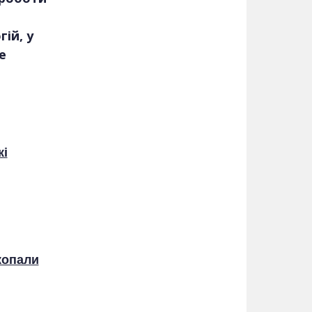
ій, у
е
кі
копали