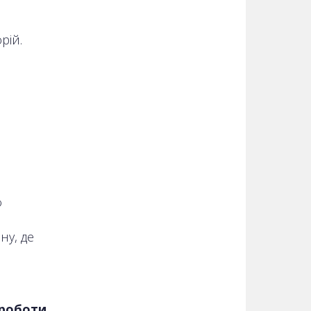
рій.
ф
у, де
 роботи