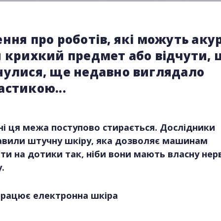
ння про роботів, які можуть аку
 крихкий предмет або відчути, 
нулися, ще недавно виглядало
астикою...
і ця межа поступово стирається. Дослідники
авили штучну шкіру, яка дозволяє машинам
ти на дотики так, ніби вони мають власну нер
.
працює електронна шкіра