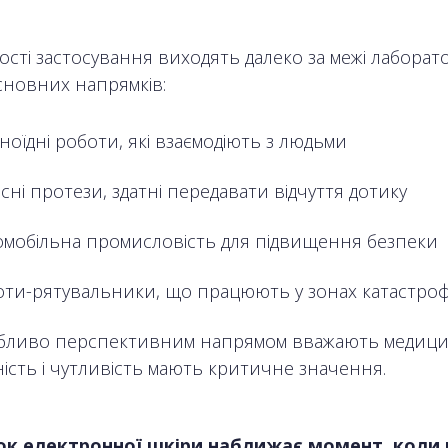
сті застосування виходять далеко за межі лаборато
сновних напрямків:
ноїдні роботи, які взаємодіють з людьми
сні протези, здатні передавати відчуття дотику
омобільна промисловість для підвищення безпеки
оти-рятувальники, що працюють у зонах катастро
бливо перспективним напрямом вважають медицин
ість і чутливість мають критичне значення.
ок електронної шкіри наближає момент, коли