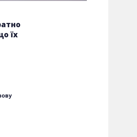
ратно
що їх
вову