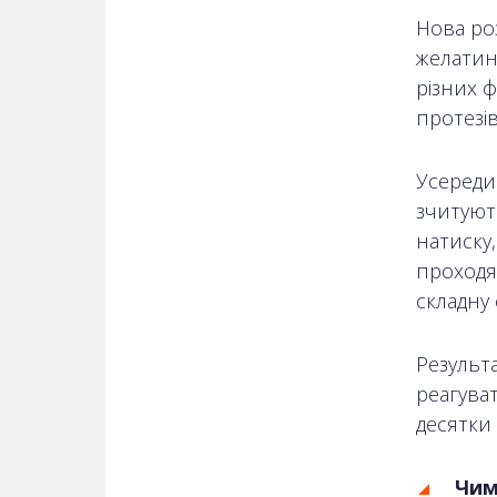
Нова ро
желатин
різних 
протезів
Усереди
зчитуют
натиску
проходя
складну 
Результ
реагуват
десятки 
Чим