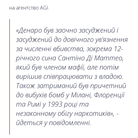
на агентство AGI.
«Денаро був заочно засуджений і
засуджений до довічного ув'язнення
за численні вбивства, зокрема 12-
річного сина Сантіно Ді Маттео,
який був членом мафії, але потім
вирішив співпрацювати з владою.
Також затриманий був причетний
до вибухів бомб у Мілані, Флоренції
та Римі у 1993 році та
незаконному обігу наркотиків», -
йдеться у повідомленні.