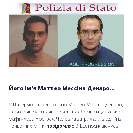
Його ім'я Маттео Мессіна Денаро…
У Палермо заарештовано Маттео Мессіна Денаро,
який є одним із найвпливовіших босів сицилійської
мафії «Коза Ностра». Чоловіка затримали в одній із
приватних клінік,
повідомляє
BILD, посилаючись