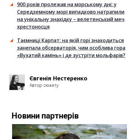
900 років пролежав на морському дні: у
Середземному морі випадково натрапили
на унікальну знахідку – велетенський меч
хрестоносця
Таємниці Карпат: на якій горі знаходиться
занепала обсерваторія, чим особлива гора
«Вухатий камінь» і де зустріти мольфарів?
Євгенія Нестеренко
Автор сюжету