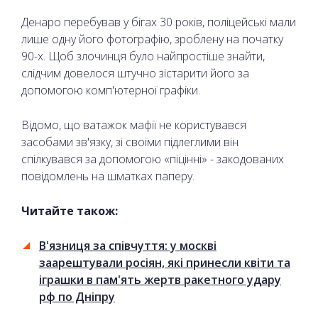
Денаро перебував у бігах 30 років, поліцейські мали
лише одну його фотографію, зроблену на початку
90-х. Щоб злочинця було найпростіше знайти,
слідчим довелося штучно зістарити його за
допомогою комп'ютерної графіки.
Відомо, що ватажок мафії не користувався
засобами зв'язку, зі своїми підлеглими він
спілкувався за допомогою «піцінні» - закодованих
повідомлень на шматках паперу.
Читайте також:
В'язниця за співчуття: у москві
заарештували росіян, які принесли квіти та
іграшки в пам'ять жертв ракетного удару
рф по Дніпру