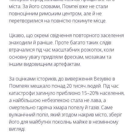
міста. За його словами, Помпеї вже не стали
повноцінним римським центром, але й не
перетворилися на повністю покинуте місце.
Цікаво, що окремі свідчення повторного заселення
знаходили й раніше. Проте багато таких слідів
втрачалися під час масштабних розкопок, коли
основну увагу приділяли фрескам, мозаїкам та
іншим видовищним артефактам.
За оцінками істориків, до виверження Везувію в
Помпеях мешкало понад 20 тисяч людей. Під час
катастрофи загинуло приблизно 15–20% населення,
а найбільшою небезпекою стала не лава, а
смертельно гаряча хмара попелу й газів. Саме
вулканічний попіл, який згодом накрив місто, зберіг
його для майбутніх поколінь майже в незмінному
вигляді.