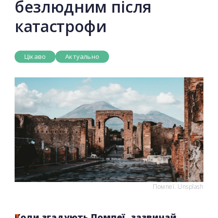
безлюдним після
катастрофи
Цікаво
Актуально
Помпеї. Unsplash
Коли згадують Помпеї, зазвичай