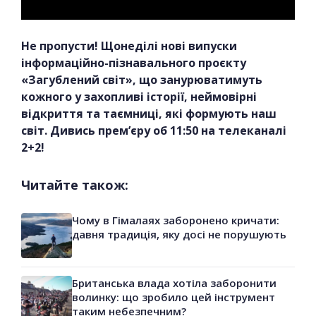
Не пропусти! Щонеділі нові випуски
інформаційно-пізнавального проєкту
«Загублений світ», що занурюватимуть
кожного у захопливі історії, неймовірні
відкриття та таємниці, які формують наш
світ. Дивись прем’єру об 11:50 на телеканалі
2+2!
Читайте також:
Чому в Гімалаях заборонено кричати:
давня традиція, яку досі не порушують
Британська влада хотіла заборонити
волинку: що зробило цей інструмент
таким небезпечним?