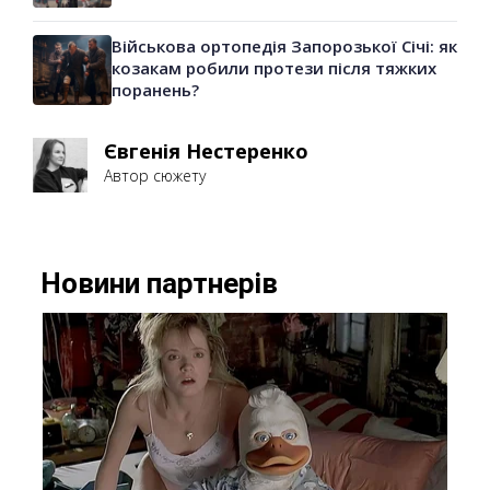
Військова ортопедія Запорозької Січі: як
козакам робили протези після тяжких
поранень?
Євгенія Нестеренко
Автор сюжету