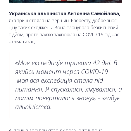
Українська альпіністка Антоніна Самойлова,
яка тричі стояла на вершині Евересту, добре знає
ціну таких сходжень. Вона планувала безкисневий
підйом, проте важко захворіла на COVID-19 під час
акліматизації.
«Моя експедиція тривала 42 дні. В
якийсь момент через COVID-19
моя вся експедиція стала під
питання. Я спускалася, лікувалася, а
потім поверталася знову», - згадує
альпіністка.
Антоніна досі пам'ятає, як погано тоді вона