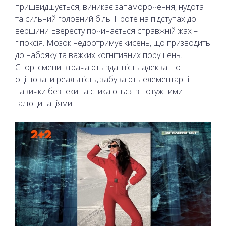
пришвидшується, виникає запаморочення, нудота
та сильний головний біль. Проте на підступах до
вершини Евересту починається справжній жах –
гіпоксія. Мозок недоотримує кисень, що призводить
до набряку та важких когнітивних порушень.
Спортсмени втрачають здатність адекватно
оцінювати реальність, забувають елементарні
навички безпеки та стикаються з потужними
галюцинаціями.