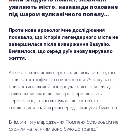
уявляють місто, назавжди поховане
під шаром вулканічного попелу...
Проте нове археологічне дослідження
показало, що історія легендарного міста не
завершилася після виверження Везувію.
Виявилося, що серед руїн знову вирувало
життя.
Археологи знайшли переконливі докази того, що
після катастрофічного виверження 79 року нашої
ери частина людей повернулася до Помпей. До
колишніх мешканців, імовірно, приєдналися
переселенці, а також шукачі цінностей, які
сподівалися знайти речі серед покинутих будинків.
Втім, життя у відроджених Помпеях було зовсім не
схожим на те, яким воно було до трагедії.