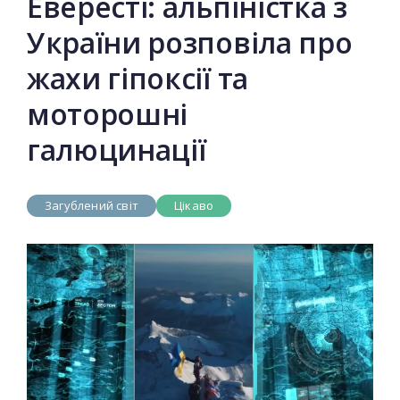
Евересті: альпіністка з
України розповіла про
жахи гіпоксії та
моторошні
галюцинації
Загублений світ
Цікаво