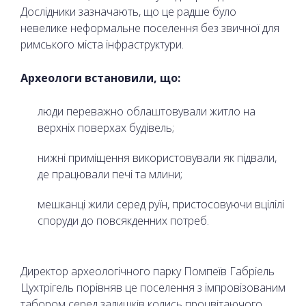
Дослідники зазначають, що це радше було
невелике неформальне поселення без звичної для
римського міста інфраструктури.
Археологи встановили, що:
люди переважно облаштовували житло на
верхніх поверхах будівель;
нижні приміщення використовували як підвали,
де працювали печі та млини;
мешканці жили серед руїн, пристосовуючи вцілілі
споруди до повсякденних потреб.
Директор археологічного парку Помпеїв Габріель
Цухтрігель порівняв це поселення з імпровізованим
табором серед залишків колись процвітаючого