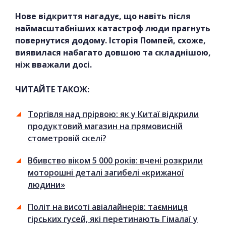
Нове відкриття нагадує, що навіть після
наймасштабніших катастроф люди прагнуть
повернутися додому. Історія Помпей, схоже,
виявилася набагато довшою та складнішою,
ніж вважали досі.
ЧИТАЙТЕ ТАКОЖ:
Торгівля над прірвою: як у Китаї відкрили
продуктовий магазин на прямовисній
стометровій скелі?
Вбивство віком 5 000 років: вчені розкрили
моторошні деталі загибелі «крижаної
людини»
Політ на висоті авіалайнерів: таємниця
гірських гусей, які перетинають Гімалаї у