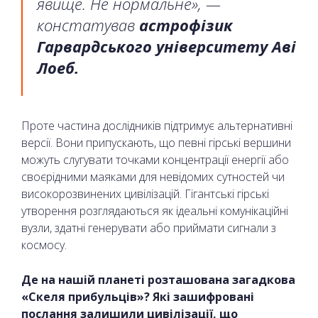
явище. Не нормальне», —
констатував
астрофізик
Гарвардського університету Аві
Лоеб.
Проте частина дослідників підтримує альтернативні
версії. Вони припускають, що певні гірські вершини
можуть слугувати точками концентрації енергії або
своєрідними маяками для невідомих сутностей чи
високорозвинених цивілізацій. Гігантські гірські
утворення розглядаються як ідеальні комунікаційні
вузли, здатні генерувати або приймати сигнали з
космосу.
Де на нашій планеті розташована загадкова
«Скеля прибульців»? Які зашифровані
послання залишили цивілізації, що