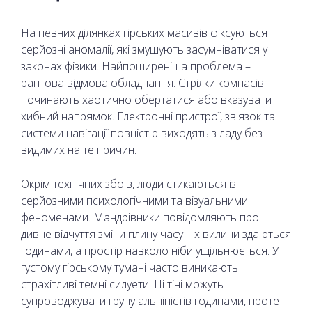
На певних ділянках гірських масивів фіксуються
серйозні аномалії, які змушують засумніватися у
законах фізики. Найпоширеніша проблема –
раптова відмова обладнання. Стрілки компасів
починають хаотично обертатися або вказувати
хибний напрямок. Електронні пристрої, зв'язок та
системи навігації повністю виходять з ладу без
видимих на те причин.
Окрім технічних збоїв, люди стикаються із
серйозними психологічними та візуальними
феноменами. Мандрівники повідомляють про
дивне відчуття зміни плину часу – х вилини здаються
годинами, а простір навколо ніби ущільнюється. У
густому гірському тумані часто виникають
страхітливі темні силуети. Ці тіні можуть
супроводжувати групу альпіністів годинами, проте