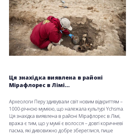
Ця знахідка виявлена в районі
Мірафлорес в Лімі…
Археологи Перу здивували світ новим відкриттям –
1000-річною мумією, що належала культурі Ychsma.
Ця знахідка виявлена в районі Мірафлорес в Лімі,
вража є тим, що у мумії є волосся – довгі коричневі
пасма, які дивовижно добре збереглися, пише