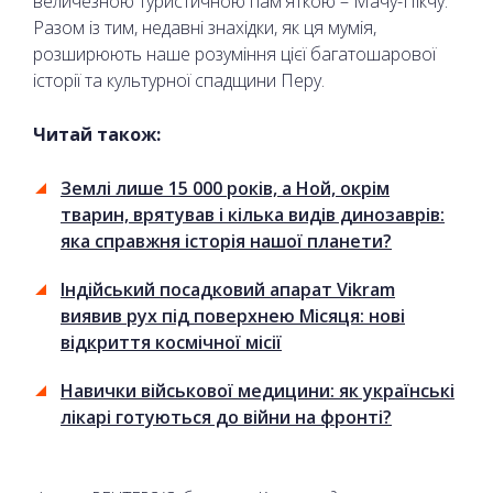
величезною туристичною пам'яткою – Мачу-Пікчу.
Разом із тим, недавні знахідки, як ця мумія,
розширюють наше розуміння цієї багатошарової
історії та культурної спадщини Перу.
Читай також:
Землі лише 15 000 років, а Ной, окрім
тварин, врятував і кілька видів динозаврів:
яка справжня історія нашої планети?
Індійський посадковий апарат Vikram
виявив рух під поверхнею Місяця: нові
відкриття космічної місії
Навички військової медицини: як українські
лікарі готуються до війни на фронті?