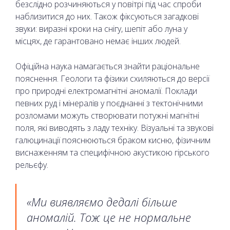
безслідно розчиняються у повітрі під час спроби
наблизитися до них. Також фіксуються загадкові
звуки: виразні кроки на снігу, шепіт або луна у
місцях, де гарантовано немає інших людей.
Офіційна наука намагається знайти раціональне
пояснення. Геологи та фізики схиляються до версії
про природні електромагнітні аномалії. Поклади
певних руд і мінералів у поєднанні з тектонічними
розломами можуть створювати потужні магнітні
поля, які виводять з ладу техніку. Візуальні та звукові
галюцинації пояснюються браком кисню, фізичним
виснаженням та специфічною акустикою гірського
рельєфу.
«Ми виявляємо дедалі більше
аномалій. Тож це не нормальне