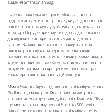
видання Smithsonianmag.
Головна археологиня групи, Мірелла Ганоза,
підкреслює важливість цієї знахідки для доповнення
наших знань про культуру Ychsma, що існувала на
території Перу до приходу інків до влади. Поки що
дослідники не розкрили стать мумії та деталі її
зачіски. Важливою частиною знахідки є також
близьке розташування з двома керамічними
посудинами, тканиною, металевими предметами, а
також особливим способом розташування тіла – із
зігнутими ногами та схрещеними ступнями, що є
характерно для поховань у цій культурі.
Мумія була знайдена під глиняною пірамідою Huaca
Pucllana, що мала релігійне значення для різних
історичних епох до приходу іспанців. Культура Ліми,
що мешкала в цьому регіоні близько 500 років
нашої ери, використовувала цю піраміду, а потім