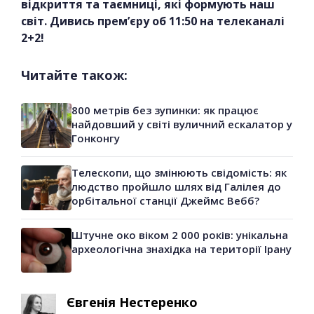
відкриття та таємниці, які формують наш
світ. Дивись прем’єру об 11:50 на телеканалі
2+2!
Читайте також:
800 метрів без зупинки: як працює
найдовший у світі вуличний ескалатор у
Гонконгу
Телескопи, що змінюють свідомість: як
людство пройшло шлях від Галілея до
орбітальної станції Джеймс Вебб?
Штучне око віком 2 000 років: унікальна
археологічна знахідка на території Ірану
Євгенія Нестеренко