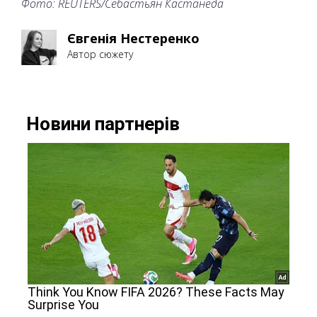
Фото: REUTERS/Себастьян Кастанеда
Євгенія Нестеренко
Автор сюжету