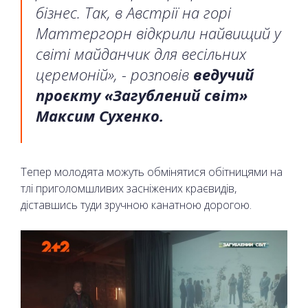
бізнес. Так, в Австрії на горі
Маттергорн відкрили найвищий у
світі майданчик для весільних
церемоній», - розповів
ведучий
проєкту «Загублений світ»
Максим Сухенко.
Тепер молодята можуть обмінятися обітницями на
тлі приголомшливих засніжених краєвидів,
діставшись туди зручною канатною дорогою.