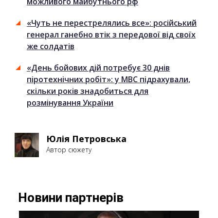
можливого майбутнього рф
«Чуть не перестрелялись все»: російський
генерал ганебно втік з передової від своїх
же солдатів
«День бойових дій потребує 30 днів
піротехнічних робіт»: у МВС підрахували,
скільки років знадобиться для
розмінування України
Юлія Петровська
Автор сюжету