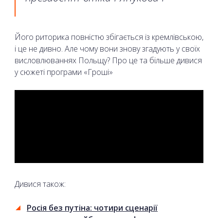
Його риторика повністю збігається із кремлівською,
і це не дивно. Але чому вони знову згадують у своїх
висловлюваннях Польщу? Про це та більше дивися
у сюжеті програми «Гроші»
Дивися також:
Росія без путіна: чотири сценарії