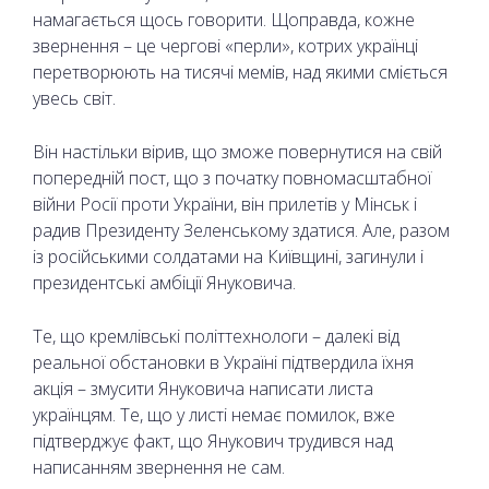
намагається щось говорити. Щоправда, кожне
звернення – це чергові «перли», котрих українці
перетворюють на тисячі мемів, над якими сміється
увесь світ.
Він настільки вірив, що зможе повернутися на свій
попередній пост, що з початку повномасштабної
війни Росії проти України, він прилетів у Мінськ і
радив Президенту Зеленському здатися. Але, разом
із російськими солдатами на Київщині, загинули і
президентські амбіції Януковича.
Те, що кремлівські політтехнологи – далекі від
реальної обстановки в Україні підтвердила їхня
акція – змусити Януковича написати листа
українцям. Те, що у листі немає помилок, вже
підтверджує факт, що Янукович трудився над
написанням звернення не сам.