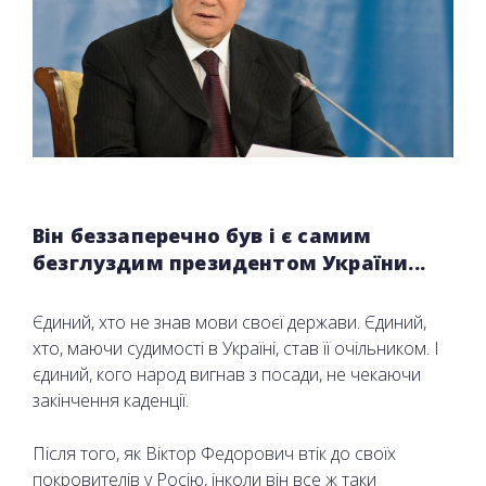
Він беззаперечно був і є самим
безглуздим президентом України...
Єдиний, хто не знав мови своєї держави. Єдиний,
хто, маючи судимості в Україні, став її очільником. І
єдиний, кого народ вигнав з посади, не чекаючи
закінчення каденції.
Після того, як Віктор Федорович втік до своїх
покровителів у Росію, інколи він все ж таки