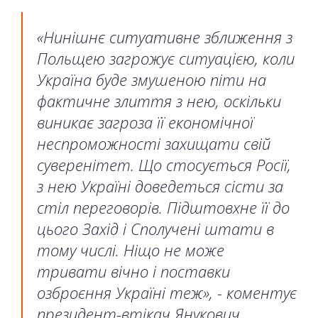
«Нинішнє ситуативне зближення з
Польщею загрожує ситуацією, коли
Україна буде змушеною піти на
фактичне злиття з нею, оскільки
виникає загроза її економічної
неспроможності захищати свій
суверенітет. Що стосується Росії,
з нею Україні доведеться сісти за
стіл переговорів. Підштовхне її до
цього Захід і Сполучені штати в
тому числі. Ніщо не може
тривати вічно і поставки
озброєння Україні теж», - коментує
президент-втікач Янукович