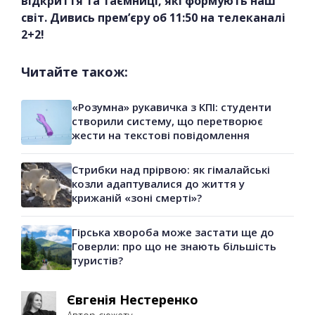
відкриття та таємниці, які формують наш
світ. Дивись прем’єру об 11:50 на телеканалі
2+2!
Читайте також:
«Розумна» рукавичка з КПІ: студенти
створили систему, що перетворює
жести на текстові повідомлення
Стрибки над прірвою: як гімалайські
козли адаптувалися до життя у
крижаній «зоні смерті»?
Гірська хвороба може застати ще до
Говерли: про що не знають більшість
туристів?
Євгенія Нестеренко