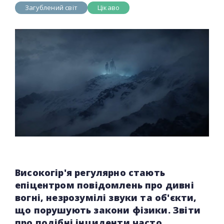
Загублений світ
Цікаво
Високогір'я регулярно стають
епіцентром повідомлень про дивні
вогні, незрозумілі звуки та об'єкти,
що порушують закони фізики. Звіти
про подібні інциденти часто