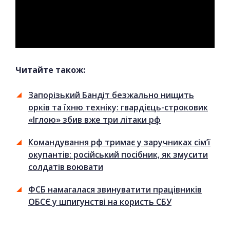
Читайте також:
Запорізький Бандіт безжально нищить
орків та їхню техніку: гвардієць-строковик
«Іглою» збив вже три літаки рф
Командування рф тримає у заручниках сім’ї
окупантів: російський посібник, як змусити
солдатів воювати
ФСБ намагалася звинуватити працівників
ОБСЄ у шпигунстві на користь СБУ