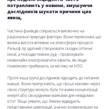
потрапляють у новини, змушуючи
дослідників шукати причини цих
явищ.
Частина фахівців спирається виключно на
раціональні природні фактори. Вони переконані, що
велика висота впливає на атмосферні процеси.
Рельєф гір здатний створювати складні оптичні
ілюзії, а поклади певних руд – провокувати
незвичайні електромагнітні ефекти, які люди
помилково приймають за містику чи НЛО.
Проте інша група дослідників підходить до питання
інакше. Вони припускають, що гірські масиви через
свою структуру можуть бути точками концентрації
енергії або своєрідними маяками для невідомих
істот. Якщо уявити, що Землю відвідують
представники цивілізацій, значно розвиненіших за