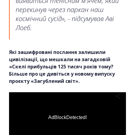
виявиться тенісним м'ячем, який
перекинув через паркан наш
космічний сусід», - підсумував Аві
Лоеб.
Які зашифровані послання залишили
цивілізації, що мешкали на загадковій
«Скелі прибульців 125 тисяч років тому?
Більше про це дивіться у новому випуску
проєкту «Загублений світ».
AdBlockDetected!