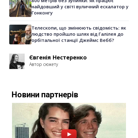
800 метрів без зупинки: як працює
найдовший у світі вуличний ескалатор у
Гонконгу
Телескопи, що змінюють свідомість: як
людство пройшло шлях від Галілея до
орбітальної станції Джеймс Вебб?
Євгенія Нестеренко
Автор сюжету