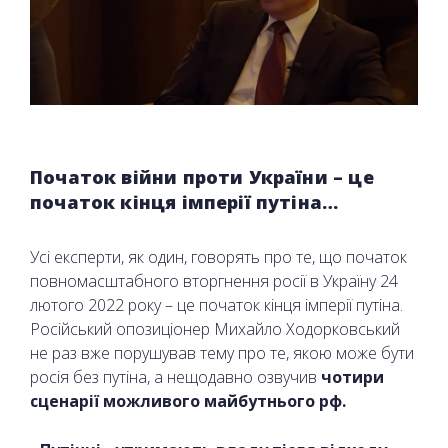
Початок війни проти України – це
початок кінця імперії путіна…
Усі експерти, як один, говорять про те, що початок
повномасштабного вторгнення росії в Україну 24
лютого 2022 року – це початок кінця імперії путіна.
Російський опозиціонер Михайло Ходорковський
не раз вже порушував тему про те, якою може бути
росія без путіна, а нещодавно озвучив
чотири
сценарії можливого майбутнього рф.