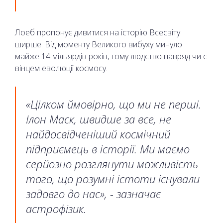
Лоеб пропонує дивитися на історію Всесвіту
ширше. Від моменту Великого вибуху минуло
майже 14 мільярдів років, тому людство навряд чи є
вінцем еволюції космосу.
«Цілком ймовірно, що ми не перші.
Ілон Маск, швидше за все, не
найдосвідченіший космічний
підприємець в історії. Ми маємо
серйозно розглянути можливість
того, що розумні істоти існували
задовго до нас», - зазначає
астрофізик.