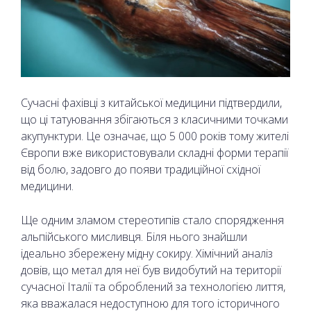
Сучасні фахівці з китайської медицини підтвердили,
що ці татуювання збігаються з класичними точками
акупунктури. Це означає, що 5 000 років тому жителі
Європи вже використовували складні форми терапії
від болю, задовго до появи традиційної східної
медицини.
Ще одним зламом стереотипів стало спорядження
альпійського мисливця. Біля нього знайшли
ідеально збережену мідну сокиру. Хімічний аналіз
довів, що метал для неї був видобутий на території
сучасної Італії та оброблений за технологією лиття,
яка вважалася недоступною для того історичного