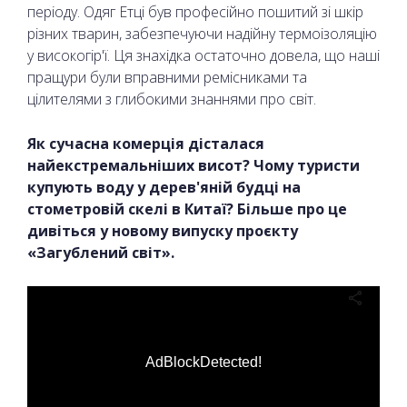
періоду. Одяг Етці був професійно пошитий зі шкір
різних тварин, забезпечуючи надійну термоізоляцію
у високогір'ї. Ця знахідка остаточно довела, що наші
пращури були вправними ремісниками та
цілителями з глибокими знаннями про світ.
Як сучасна комерція дісталася
найекстремальніших висот? Чому туристи
купують воду у дерев'яній будці на
стометровій скелі в Китаї? Більше про це
дивіться у новому випуску проєкту
«Загублений світ».
AdBlockDetected!