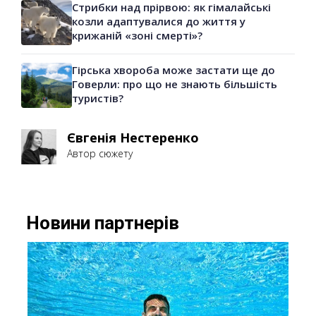
Стрибки над прірвою: як гімалайські
козли адаптувалися до життя у
крижаній «зоні смерті»?
Гірська хвороба може застати ще до
Говерли: про що не знають більшість
туристів?
Євгенія Нестеренко
Автор сюжету