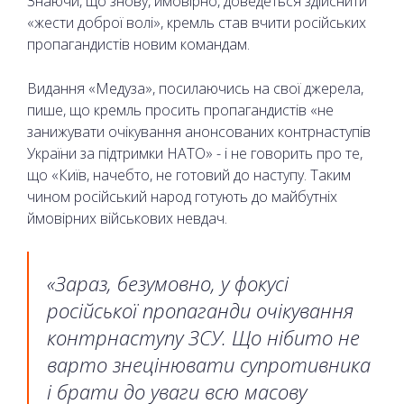
Знаючи, що знову, ймовірно, доведеться здійснити
«жести доброї волі», кремль став вчити російських
пропагандистів новим командам.
Видання «Медуза», посилаючись на свої джерела,
пише, що кремль просить пропагандистів «не
занижувати очікування анонсованих контрнаступів
України за підтримки НАТО» - і не говорить про те,
що «Київ, начебто, не готовий до наступу. Таким
чином російський народ готують до майбутніх
ймовірних військових невдач.
«Зараз, безумовно, у фокусі
російської пропаганди очікування
контрнаступу ЗСУ. Що нібито не
варто знецінювати супротивника
і брати до уваги всю масову