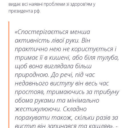
видає всі наявні проблеми зі здоров'ям у
президента рф.
«Спостерігається менша
активність лівої руки. Він
практично нею не користується і
тримає її в кишені, або біля тулуба,
щоб вона виглядала більш
природною. До речі, під час
недавнього виступу він весь час
простояв, тримаючись за трибуну
обома руками та мінімально
жестикулюючи. Складно
порахувати також, скільки разів за
виступ він запинався та кашляв», -