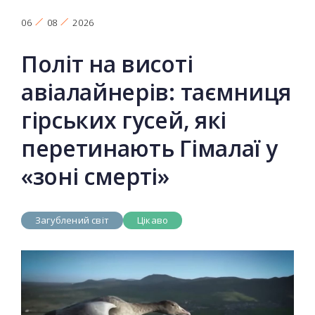
06
08
2026
Політ на висоті
авіалайнерів: таємниця
гірських гусей, які
перетинають Гімалаї у
«зоні смерті»
Загублений світ
Цікаво