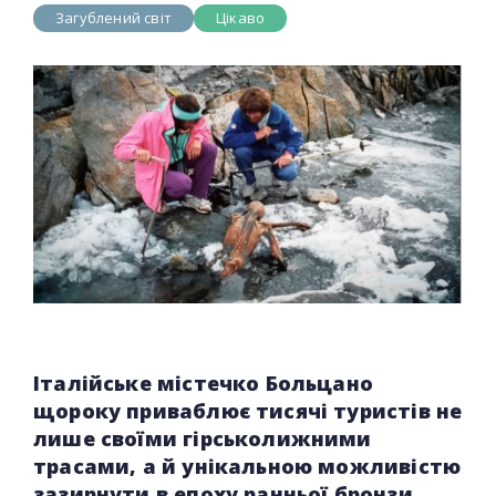
Загублений світ
Цікаво
Італійське містечко Больцано
щороку приваблює тисячі туристів не
лише своїми гірськолижними
трасами, а й унікальною можливістю
зазирнути в епоху ранньої бронзи.