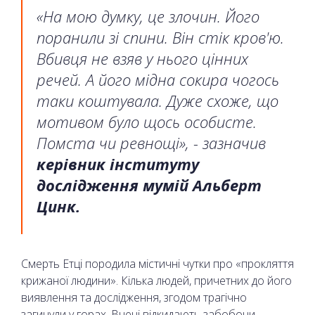
«На мою думку, це злочин. Його
поранили зі спини. Він стік кров'ю.
Вбивця не взяв у нього цінних
речей. А його мідна сокира чогось
таки коштувала. Дуже схоже, що
мотивом було щось особисте.
Помста чи ревнощі», - зазначив
керівник інституту
дослідження мумій Альберт
Цинк.
Смерть Етці породила містичні чутки про «прокляття
крижаної людини». Кілька людей, причетних до його
виявлення та дослідження, згодом трагічно
загинули у горах. Вчені відкидають забобони,