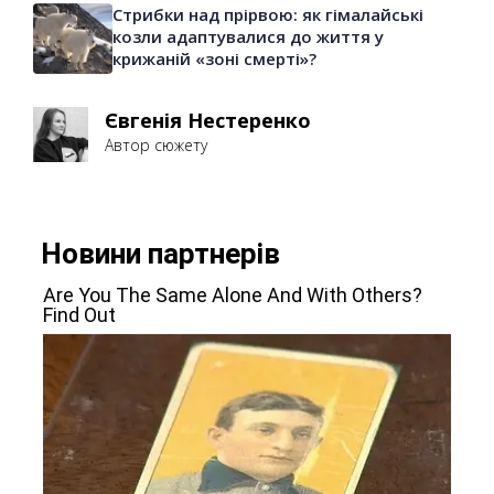
Стрибки над прірвою: як гімалайські
козли адаптувалися до життя у
крижаній «зоні смерті»?
Євгенія Нестеренко
Автор сюжету