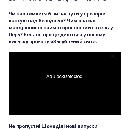
Чи наважилися б ви заснути у прозорій
капсулі над безоднею? Чим вражає
мандрівників наймоторошніший готель у
Перу? Більше про це дивіться у новому
випуску проєкту «Загублений світ».
AdBlockDetected!
Не пропусти! Щонеділі нові випуски