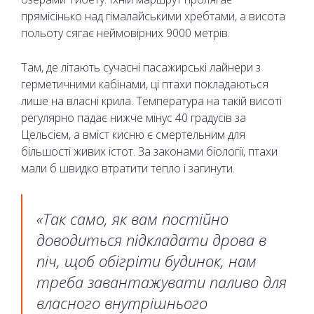
прямісінько над гімалайськими хребтами, а висота
польоту сягає неймовірних 9000 метрів.
Там, де літають сучасні пасажирські лайнери з
герметичними кабінами, ці птахи покладаються
лише на власні крила. Температура на такій висоті
регулярно падає нижче мінус 40 градусів за
Цельсієм, а вміст кисню є смертельним для
більшості живих істот. За законами біології, птахи
мали б швидко втратити тепло і загинути.
«Так само, як вам постійно
доводиться підкладати дрова в
піч, щоб обігріти будинок, нам
треба завантажувати паливо для
власного внутрішнього