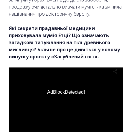
продовжуючи детально вивчати мумію, яка змінила
наші знання про доісторичну Європу.
Які секрети прадавньої медицини
приховувала мумія Етці? Що означають
загадкові татуювання на тілі древнього
мисливця? Більше про це дивіться у новому
випуску проєкту «Загублений світ».
AdBlockDetected!