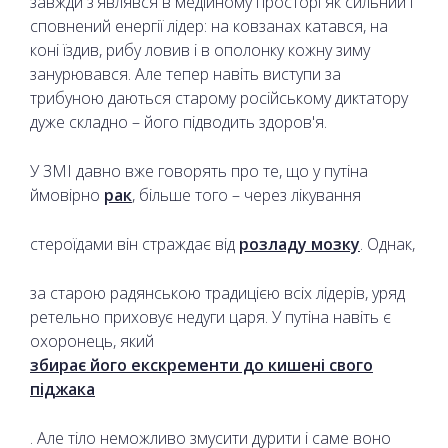
завжди з'являвся в медійному просторі як сильний і
сповнений енергії лідер: на ковзанах катався, на
коні їздив, рибу ловив і в ополонку кожну зиму
занурювався. Але тепер навіть виступи за
трибуною даються старому російському диктатору
дуже складно – його підводить здоров'я.
У ЗМІ давно вже говорять про те, що у путіна
ймовірно
рак
, більше того – через лікування
стероїдами він страждає від
розладу мозку
. Однак,
за старою радянською традицією всіх лідерів, уряд
ретельно приховує недуги царя. У путіна навіть є
охоронець, який
збирає його екскременти до кишені свого
піджака
. Але тіло неможливо змусити дурити і саме воно