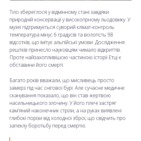
Тіло збереглося у відмінному стані завдяки
природній консервації у високогірному льодовику. У
музеї підтримується суворий клімат-контроль:
температура мінус 6 градусів та вологість 98
відсотків, що імітує альпійські умови. Дослідження
рештків принесло науковцям чимало відкриттів.
Проте найзахопливішою частиною історії Етці є
обставини його смерті.
Багато років вважали, що мисливець просто
замерз під час снігової бурі. Але сучасне медичне
сканування показало, що він став жертвою
насильницького злочину. У його плечі застряг
кам'яний наконечник стріли, а на руках виявлені
глибокі порізи від холодної зброї, що свідчить про
запеклу боротьбу перед смертю.