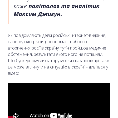
каже
політолог та аналітик
Максим Джигун.
Як повідомляють деякі російські інтернет-видання,
напередодні річниці повномасштабного
вторгнення росії в Україну путін пройшов медичне
обстеження, результати якого його не потішили.
Що бункерному диктатору могли сказати лікарі та як
це може вплинути на ситуацію в Україні – дивіться у
відео: