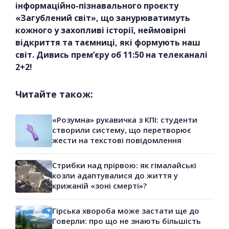
інформаційно-пізнавального проєкту
«Загублений світ», що занурюватимуть
кожного у захопливі історії, неймовірні
відкриття та таємниці, які формують наш
світ. Дивись прем’єру об 11:50 на телеканалі
2+2!
Читайте також:
«Розумна» рукавичка з КПІ: студенти
створили систему, що перетворює
жести на текстові повідомлення
Стрибки над прірвою: як гімалайські
козли адаптувалися до життя у
крижаній «зоні смерті»?
Гірська хвороба може застати ще до
Говерли: про що не знають більшість