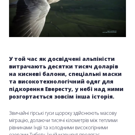
У той час як досвідчені альпіністи
витрачають десятки тисяч доларів
на кисневі балони, спеціальні маски
та високотехнологічний одяг для
підкорення Евересту, у небі над ними
розгортається зовсім інша історія.
Звичайні гірські гуси щороку здійснюють масову
міграцію, долаючи тисячі кілометрів між теплими
рівнинами Індії та холодними високогірними
озерами Тибету. Їхній маршрут пролягає