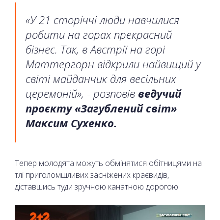
«У 21 сторіччі люди навчилися
робити на горах прекрасний
бізнес. Так, в Австрії на горі
Маттергорн відкрили найвищий у
світі майданчик для весільних
церемоній», - розповів
ведучий
проєкту «Загублений світ»
Максим Сухенко.
Тепер молодята можуть обмінятися обітницями на
тлі приголомшливих засніжених краєвидів,
діставшись туди зручною канатною дорогою.