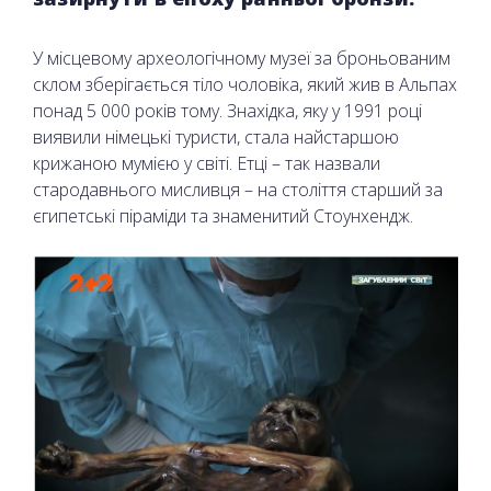
У місцевому археологічному музеї за броньованим
склом зберігається тіло чоловіка, який жив в Альпах
понад 5 000 років тому. Знахідка, яку у 1991 році
виявили німецькі туристи, стала найстаршою
крижаною мумією у світі. Етці – так назвали
стародавнього мисливця – на століття старший за
єгипетські піраміди та знаменитий Стоунхендж.