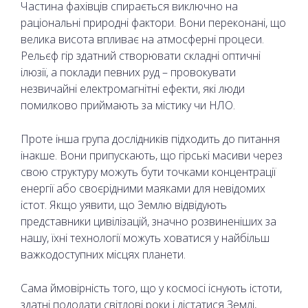
Частина фахівців спирається виключно на
раціональні природні фактори. Вони переконані, що
велика висота впливає на атмосферні процеси.
Рельєф гір здатний створювати складні оптичні
ілюзії, а поклади певних руд – провокувати
незвичайні електромагнітні ефекти, які люди
помилково приймають за містику чи НЛО.
Проте інша група дослідників підходить до питання
інакше. Вони припускають, що гірські масиви через
свою структуру можуть бути точками концентрації
енергії або своєрідними маяками для невідомих
істот. Якщо уявити, що Землю відвідують
представники цивілізацій, значно розвиненіших за
нашу, їхні технології можуть ховатися у найбільш
важкодоступних місцях планети.
Сама ймовірність того, що у космосі існують істоти,
здатні подолати світлові роки і дістатися Землі,