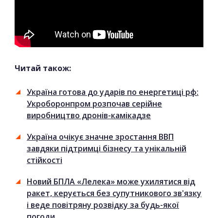
Читай також:
Україна готова до ударів по енергетиці рф:
Укроборонпром розпочав серійне
виробництво дронів-камікадзе
Україна очікує значне зростання ВВП
завдяки підтримці бізнесу та унікальній
стійкості
Новий БПЛА «Лелека» може ухилятися від
ракет, керується без супутникового зв'язку
і веде повітряну розвідку за будь-якої
погоди