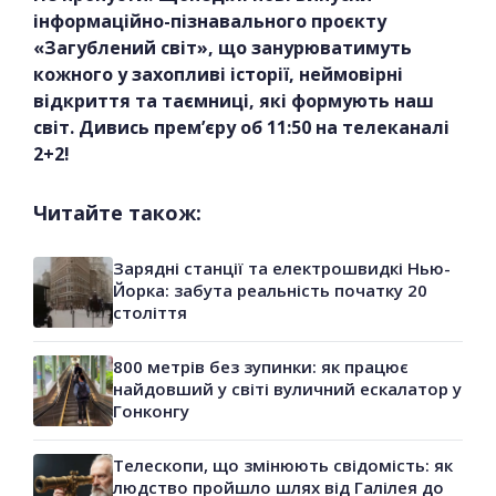
інформаційно-пізнавального проєкту
«Загублений світ», що занурюватимуть
кожного у захопливі історії, неймовірні
відкриття та таємниці, які формують наш
світ. Дивись прем’єру об 11:50 на телеканалі
2+2!
Читайте також:
Зарядні станції та електрошвидкі Нью-
Йорка: забута реальність початку 20
століття
800 метрів без зупинки: як працює
найдовший у світі вуличний ескалатор у
Гонконгу
Телескопи, що змінюють свідомість: як
людство пройшло шлях від Галілея до