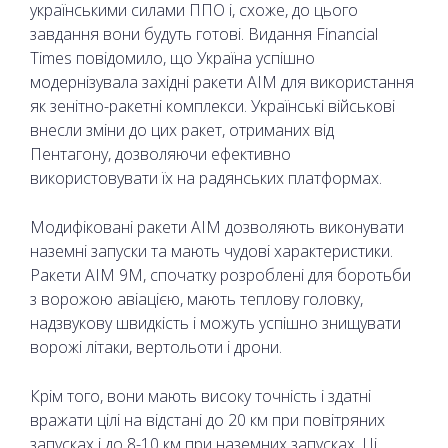
українськими силами ППО і, схоже, до цього
завдання вони будуть готові. Видання Financial
Times повідомило, що Україна успішно
модернізувала західні ракети AIM для використання
як зенітно-ракетні комплекси. Українські військові
внесли зміни до цих ракет, отриманих від
Пентагону, дозволяючи ефективно
використовувати їх на радянських платформах.
Модифіковані ракети AIM дозволяють виконувати
наземні запуски та мають чудові характеристики.
Ракети AIM 9M, спочатку розроблені для боротьби
з ворожою авіацією, мають теплову головку,
надзвукову швидкість і можуть успішно знищувати
ворожі літаки, вертольоти і дрони.
Крім того, вони мають високу точність і здатні
вражати цілі на відстані до 20 км при повітряних
запусках і до 8-10 км при наземних запусках. Ці