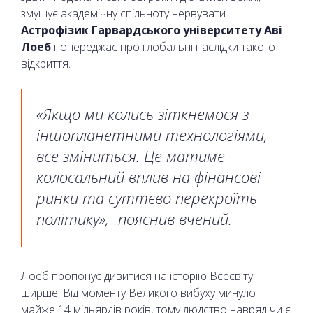
змушує академічну спільноту нервувати.
Астрофізик Гарвардського університету Аві
Лоеб
попереджає про глобальні наслідки такого
відкриття.
«Якщо ми колись зіткнемося з
іншопланетними технологіями,
все зміниться. Це матиме
колосальний вплив на фінансові
ринки та суттєво перекроїть
політику», -пояснив вчений.
Лоеб пропонує дивитися на історію Всесвіту
ширше. Від моменту Великого вибуху минуло
майже 14 мільярдів років, тому людство навряд чи є