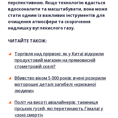
перспективною. Якщо технологію вдасться
вдосконалити та масштабувати, вона може
стати одним із важливих інструментів для
очищення атмосфери та скорочення
надлишку вуглекислого газу.
ЧИТАЙТЕ ТАКОЖ:
Торгівля над прірвою: як у Китаї відкрили
продуктовий магазин на прямовисній
стометровій скелі?
Вбивство віком 5 000 років: вчені розкрили
моторошні деталі загибелі «крижаної
людини»
Політ на висоті авіалайнерів: таємниця
гірських гусей, які перетинають Гімалаї у
«зоні смерті»