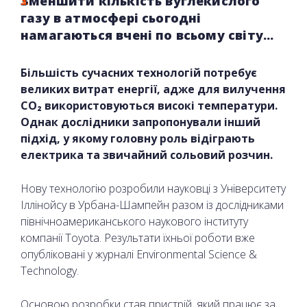
Зменшити кількість вуглекислого
газу в атмосфері сьогодні
намагаються вчені по всьому світу...
Більшість сучасних технологій потребує
великих витрат енергії, адже для вилучення
CO₂ використовуються високі температури.
Однак дослідники запропонували інший
підхід, у якому головну роль відіграють
електрика та звичайний сольовий розчин.
Нову технологію розробили науковці з Університету
Іллінойсу в Урбана-Шампейн разом із дослідниками
північноамериканського наукового інституту
компанії Toyota. Результати їхньої роботи вже
опубліковані у журналі Environmental Science &
Technology.
Основою розробки став пристрій, який працює за