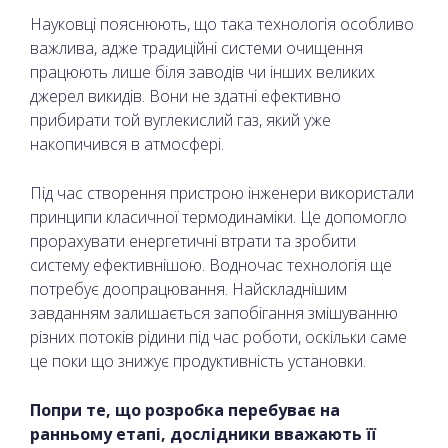
Науковці пояснюють, що така технологія особливо
важлива, адже традиційні системи очищення
працюють лише біля заводів чи інших великих
джерел викидів. Вони не здатні ефективно
прибирати той вуглекислий газ, який уже
накопичився в атмосфері.
Під час створення пристрою інженери використали
принципи класичної термодинаміки. Це допомогло
прорахувати енергетичні втрати та зробити
систему ефективнішою. Водночас технологія ще
потребує доопрацювання. Найскладнішим
завданням залишається запобігання змішуванню
різних потоків рідини під час роботи, оскільки саме
це поки що знижує продуктивність установки.
Попри те, що розробка перебуває на
ранньому етапі, дослідники вважають її