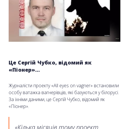
Це Сергій Чубко, відомий як
«Піонер»…
Журналісти проекту «All eyes on vagner» встановили
особу ватажка вагнерівців, які базуються у білорусі.
За їхніми даними, це Сергій Чубко, відомий як
«Піонер».
«Кілька місяців тому проект